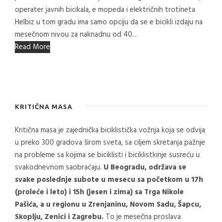
operater javnih bicikala, e mopeda i električnih trotineta
Helbiz u tom gradu ima samo opciju da se e bicikli izdaju na
mesečnom nivou za naknadnu od 40...
Read More
KRITIČNA MASA
Kritična masa je zajednička biciklistička vožnja koja se odvija
u preko 300 gradova širom sveta, sa ciljem skretanja pažnje
na probleme sa kojima se biciklisti i biciklistkinje susreću u
svakodnevnom saobraćaju.
U Beogradu, održava se
svake poslednje subote u mesecu sa početkom u 17h
(proleće i leto) i 15h (jesen i zima) sa Trga Nikole
Pašića, a u regionu u Zrenjaninu, Novom Sadu, Šapcu,
Skoplju, Zenici i Zagrebu.
To je mesečna proslava