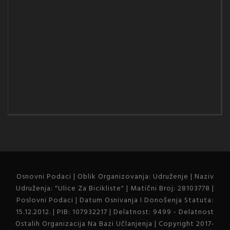
Osnovni Podaci | Oblik Organizovanja: Udruženje | Naziv
Udruženja: "Ulice Za Bicikliste" | Matični Broj: 28103778 |
Poslovni Podaci | Datum Osnivanja I Donošenja Statuta:
15.12.2012. | PIB: 107932217 | Delatnost: 9499 - Delatnost
Ostalih Organizacija Na Bazi Učlanjenja | Copyright 2017-