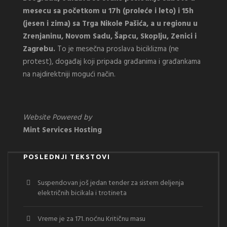
mesecu sa početkom u 17h (proleće i leto) i 15h
(jesen i zima) sa Trga Nikole Pašića, a u regionu u
Zrenjaninu, Novom Sadu, Šapcu, Skoplju, Zenici i
Zagrebu.
To je mesečna proslava biciklizma (ne
protest), događaj koji pripada građanima i građankama
na najdirektniji mogući način.
Website Powered by
Mint Services Hosting
POSLEDNJI TEKSTOVI
Suspendovan još jedan tender za sistem deljenja
električnih bicikala i trotineta
Vreme je za 171. noćnu Kritičnu masu