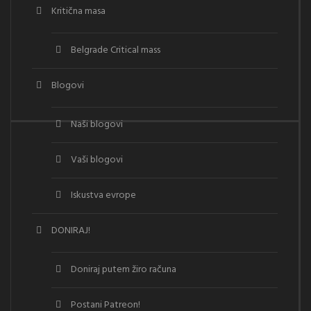
Kritična masa
Belgrade Critical mass
Blogovi
Naši blogovi
Vaši blogovi
Iskustva evrope
DONIRAJ!
Doniraj putem žiro računa
Postani Patreon!