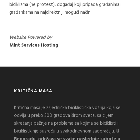
biciklizma (ne protest), događaj koji pripada građanima i
građankama na najdirektniji mogući način.
Website Powered by
Mint Services Hosting
KRITIČNA MASA
Kritična masa je zajednička biciklistička vožnja koja se
odvija u preko 300 gradova širom sveta, sa ciljem
skretanja pažnje na probleme sa kojima se biciklisti i
biciklistkinje susreću u svakodnevnom saobraćaju.
U
Beogradu, održava se svake poslednje subote u