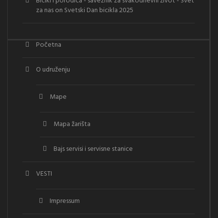
Bicikl i porodica - saveznik za svakodnevni život - Svet
za nas
on
Svetski Dan bicikla 2025
Početna
O udruženju
Mape
Mapa žarišta
Bajs servisi i servisne stanice
VESTI
Impressum