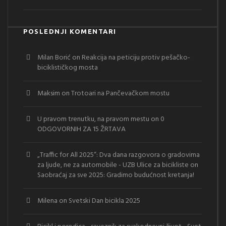
POSLEDNJI KOMENTARI
Milan Borić
on
Reakcija na peticiju protiv pešačko-
biciklističkog mosta
Maksim
on
Trotoari na Pančevačkom mostu
U pravom trenutku, na pravom mestu
on
0
ODGOVORNIH ZA 15 ŽRTAVA
„Traffic for All 2025“: Dva dana razgovora o gradovima
za ljude, ne za automobile - UZB Ulice za bicikliste
on
Saobraćaj za sve 2025: Gradimo budućnost kretanja!
Milena
on
Svetski Dan bicikla 2025