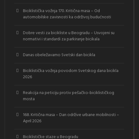
Biciklistička vožnja 170. Kritična masa – Od
automobilske zavisnosti ka održivoj budućnosti
Dobre vesti za bicikliste u Beogradu – Usvojeni su
normativi i standardi za parkiranje bicikala
Danas obeležavamo Svetski dan bicikla
Biciklistička vožnja povodom Svetskog dana bicikla
2026
Reakcija na peticiju protiv pešačko-biciklističkog
mosta
168. Kritična masa – Dan održive urbane mobilnosti –
April 2026
Biciklističke staze u Beogradu