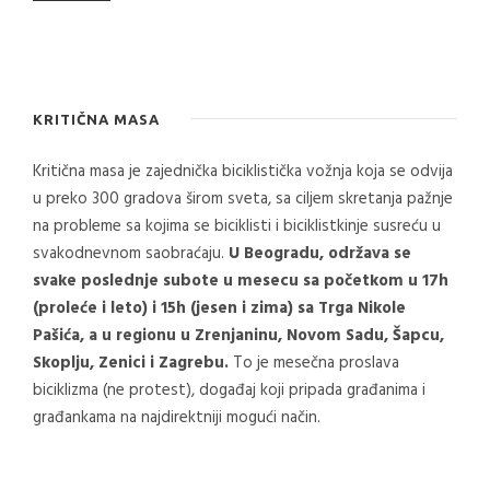
KRITIČNA MASA
Kritična masa je zajednička biciklistička vožnja koja se odvija
u preko 300 gradova širom sveta, sa ciljem skretanja pažnje
na probleme sa kojima se biciklisti i biciklistkinje susreću u
svakodnevnom saobraćaju.
U Beogradu, održava se
svake poslednje subote u mesecu sa početkom u 17h
(proleće i leto) i 15h (jesen i zima) sa Trga Nikole
Pašića, a u regionu u Zrenjaninu, Novom Sadu, Šapcu,
Skoplju, Zenici i Zagrebu.
To je mesečna proslava
biciklizma (ne protest), događaj koji pripada građanima i
građankama na najdirektniji mogući način.