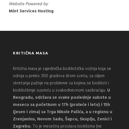
Website Powered by
Mint Services Hosting
KRITIČNA MASA
Kritična masa je zajednička biciklistička vožnja koja se
odvija u preko 300 gradova širom sveta, sa ciljem
skretanja pažnje na probleme sa kojima se biciklisti i
biciklistkinje susreću u svakodnevnom saobraćaju.
U
Beogradu, održava se svake poslednje subote u
mesecu sa početkom u 17h (proleće i leto) i 15h
(jesen i zima) sa Trga Nikole Pašića, a u regionu u
Zrenjaninu, Novom Sadu, Šapcu, Skoplju, Zenici i
Zagrebu.
To je mesečna proslava biciklizma (ne