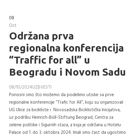
08
Oct
Održana prva
regionalna konferencija
“Traffic for all” u
Beogradu i Novom Sadu
08/10/2024
UZB
VESTI
Ponosni smo što možemo da podelimo utiske sa prve
regionalne konferencije “Trafic for All”, koju su organizovali
UG Ulice za bicikliste i Novosadska Biciklistička Inicijativa,
uz podršku Heinrich-Böll-Stiftung Beograd, Centra za
zelene politike i Sigurnih staza, a koja je održana u Hotelu
Palace od 1. do 3. oktobra 2024. Imali smo čast da ugostimo