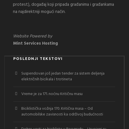
protest), događaj koji pripada građanima i građankama
na najdirektniji mogući način.
Website Powered by
Mint Services Hosting
POSLEDNJI TEKSTOVI
Suspendovan još jedan tender za sistem deljenja
električnih bicikala i trotineta
Vreme je za 171. noćnu Kritičnu masu
Biciklistička vožnja 170. Kritična masa – Od
automobilske zavisnosti ka održivoj budućnosti