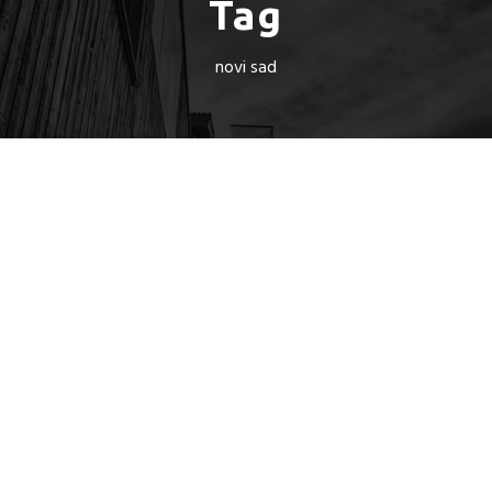
Tag
novi sad