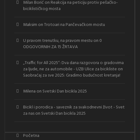
Milan Borić
on
Reakcija na peticiju protiv pešačko-
biciklističkog mosta
Maksim
on
Trotoari na Pančevačkom mostu
U pravom trenutku, na pravom mestu
on
0
ODGOVORNIH ZA 15 ŽRTAVA
„Traffic for All 2025“: Dva dana razgovora o gradovima
za ljude, ne za automobile - UZB Ulice za bicikliste
on
Saobraćaj za sve 2025: Gradimo budućnost kretanja!
Milena
on
Svetski Dan bicikla 2025
Bicikl i porodica - saveznik za svakodnevni život - Svet
za nas
on
Svetski Dan bicikla 2025
Početna