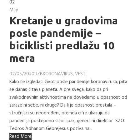
02
May
Kretanje u gradovima
posle pandemije –
biciklisti predlažu 10
mera
02/05/2020
UZB
KORONAVIRUS
,
VESTI
Kako će izgledati život posle pandemije koronavirusa, pita
se danas čitava planeta. A pre svega: kako da pri
svakodnevnim aktivnostima ne dovedemo u opasnost od
zaraze ni sebe, ni druge? Da li je opasnost prestala –
stručnjaci su neodređeni, premda cifre ukazuju da
pandemija postepeno slabi. Ipak, generalni direktor SZO
Tedros Adhanom Gebrejesus poziva na...
Read More