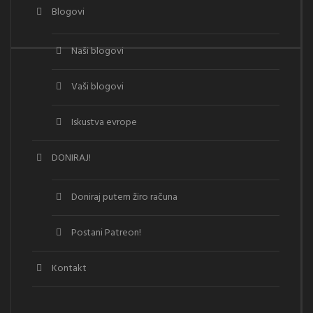
Blogovi
Naši blogovi
Vaši blogovi
Iskustva evrope
DONIRAJ!
Doniraj putem žiro računa
Postani Patreon!
Kontakt