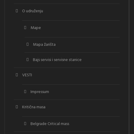
O udruženju
Mape
Mapa žarišta
Bajs servisi i servisne stanice
VESTI
Impressum
Kritična masa
Belgrade Critical mass