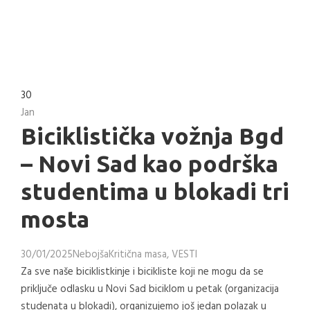
30
Jan
Biciklistička vožnja Bgd
– Novi Sad kao podrška
studentima u blokadi tri
mosta
30/01/2025
Nebojša
Kritična masa
,
VESTI
Za sve naše biciklistkinje i bicikliste koji ne mogu da se
priključe odlasku u Novi Sad biciklom u petak (organizacija
studenata u blokadi), organizujemo još jedan polazak u