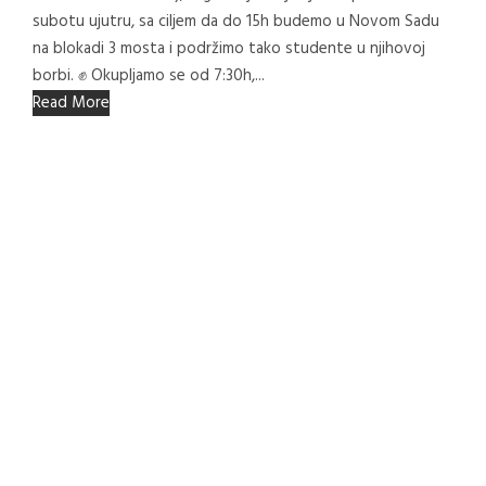
subotu ujutru, sa ciljem da do 15h budemo u Novom Sadu
na blokadi 3 mosta i podržimo tako studente u njihovoj
borbi. ✊ Okupljamo se od 7:30h,...
Read More