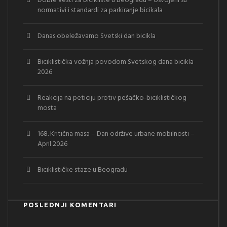
Dobre vesti za bicikliste u Beogradu – Usvojeni su
normativi i standardi za parkiranje bicikala
Danas obeležavamo Svetski dan bicikla
Biciklistička vožnja povodom Svetskog dana bicikla
2026
Reakcija na peticiju protiv pešačko-biciklističkog
mosta
168. Kritična masa – Dan održive urbane mobilnosti –
April 2026
Biciklističke staze u Beogradu
POSLEDNJI KOMENTARI