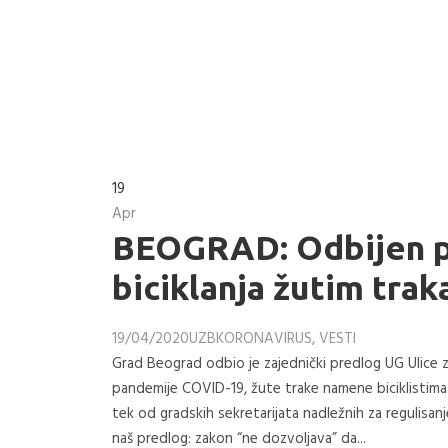
19
Apr
BEOGRAD: Odbijen p
biciklanja žutim tr
19/04/2020
UZB
KORONAVIRUS
,
VESTI
Grad Beograd odbio je zajednički predlog UG Ulice za
pandemije COVID-19, žute trake namene biciklistima. 
tek od gradskih sekretarijata nadležnih za regulisan
naš predlog: zakon “ne dozvoljava” da...