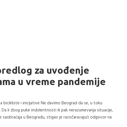
redlog za uvođenje
akama u vreme pandemije
 bicikliste i inicijative Ne davimo Beograd da se, u toku
Da li zbog puke indolentnosti ili pak nerazumevanja situacije,
je saobraćaja u Beogradu, stigao je razočaravajući odgovor na