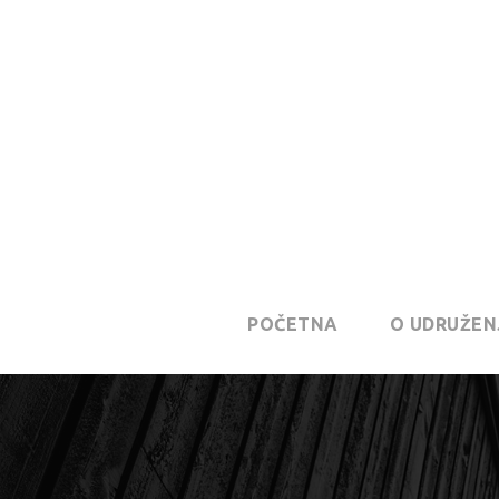
POČETNA
O UDRUŽEN