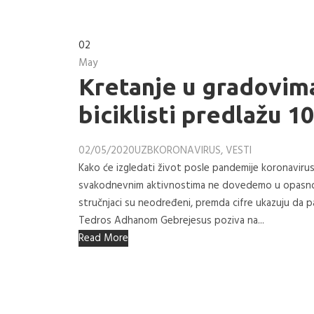
02
May
Kretanje u gradovim
biciklisti predlažu 1
02/05/2020
UZB
KORONAVIRUS
,
VESTI
Kako će izgledati život posle pandemije koronavirusa
svakodnevnim aktivnostima ne dovedemo u opasnost 
stručnjaci su neodređeni, premda cifre ukazuju da 
Tedros Adhanom Gebrejesus poziva na...
Read More