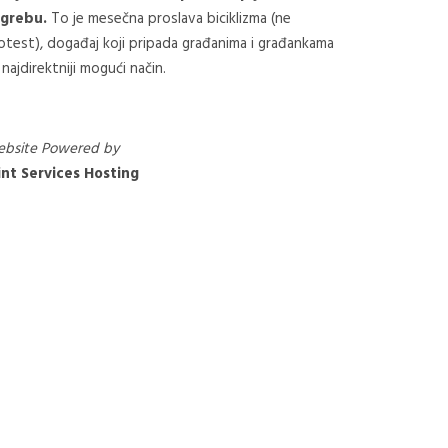
grebu.
To je mesečna proslava biciklizma (ne
otest), događaj koji pripada građanima i građankama
 najdirektniji mogući način.
bsite Powered by
nt Services Hosting