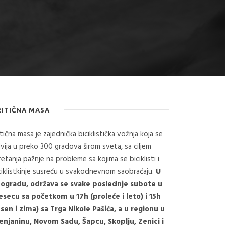
RITIČNA MASA
itična masa je zajednička biciklistička vožnja koja se
vija u preko 300 gradova širom sveta, sa ciljem
retanja pažnje na probleme sa kojima se biciklisti i
ciklistkinje susreću u svakodnevnom saobraćaju.
U
ogradu, održava se svake poslednje subote u
secu sa početkom u 17h (proleće i leto) i 15h
esen i zima) sa Trga Nikole Pašića, a u regionu u
enjaninu, Novom Sadu, Šapcu, Skoplju, Zenici i