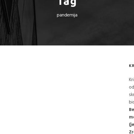
Tag
pandemija
K
Kr
od
sk
bi
Be
me
(j
Zr