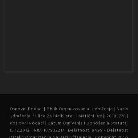
Osnovni Podaci | Oblik Organizovanja: Udruženje | Naziv
Udruženja: "Ulice Za Bicikliste" | Matični Broj: 28103778 |
Poslovni Podaci | Datum Osnivanja I Donošenja Statuta:
15.12.2012. | PIB: 107932217 | Delatnost: 9499 - Delatnost
Ostalih Organizacija Na Bazi Učlanjenja | Copyright 2017-