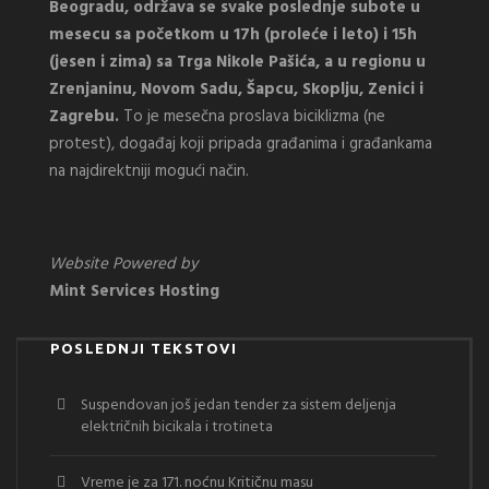
Beogradu, održava se svake poslednje subote u
mesecu sa početkom u 17h (proleće i leto) i 15h
(jesen i zima) sa Trga Nikole Pašića, a u regionu u
Zrenjaninu, Novom Sadu, Šapcu, Skoplju, Zenici i
Zagrebu.
To je mesečna proslava biciklizma (ne
protest), događaj koji pripada građanima i građankama
na najdirektniji mogući način.
Website Powered by
Mint Services Hosting
POSLEDNJI TEKSTOVI
Suspendovan još jedan tender za sistem deljenja
električnih bicikala i trotineta
Vreme je za 171. noćnu Kritičnu masu