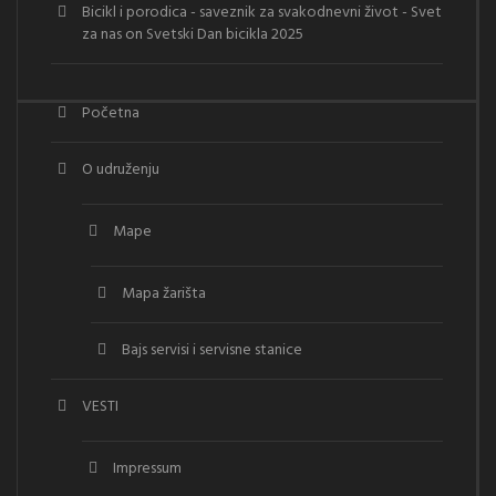
Bicikl i porodica - saveznik za svakodnevni život - Svet
za nas
on
Svetski Dan bicikla 2025
Početna
O udruženju
Mape
Mapa žarišta
Bajs servisi i servisne stanice
VESTI
Impressum