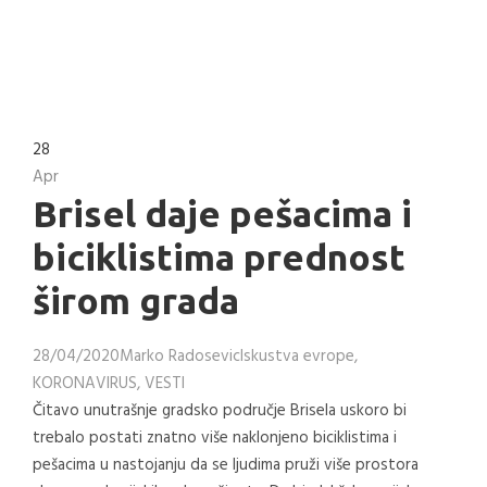
28
Apr
Brisel daje pešacima i
biciklistima prednost
širom grada
28/04/2020
Marko Radosevic
Iskustva evrope
,
KORONAVIRUS
,
VESTI
Čitavo unutrašnje gradsko područje Brisela uskoro bi
trebalo postati znatno više naklonjeno biciklistima i
pešacima u nastojanju da se ljudima pruži više prostora