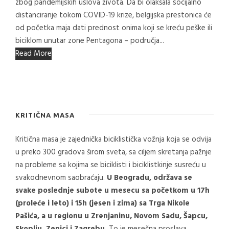
zbog pandemijskih uslova života. Da bi olakšala socijalno
distanciranje tokom COVID-19 krize, belgijska prestonica će
od početka maja dati prednost onima koji se kreću peške ili
biciklom unutar zone Pentagona – područja...
Read More
KRITIČNA MASA
Kritična masa je zajednička biciklistička vožnja koja se odvija
u preko 300 gradova širom sveta, sa ciljem skretanja pažnje
na probleme sa kojima se biciklisti i biciklistkinje susreću u
svakodnevnom saobraćaju.
U Beogradu, održava se
svake poslednje subote u mesecu sa početkom u 17h
(proleće i leto) i 15h (jesen i zima) sa Trga Nikole
Pašića, a u regionu u Zrenjaninu, Novom Sadu, Šapcu,