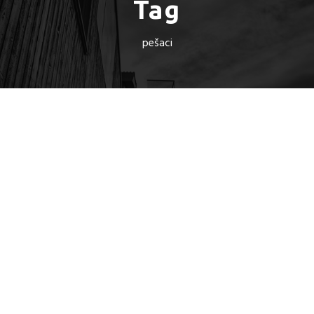
Tag
pešaci