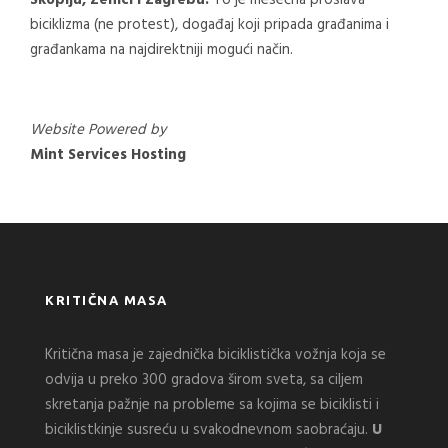
Skoplju, Zenici i Zagrebu.
To je mesečna proslava
biciklizma (ne protest), događaj koji pripada građanima i
građankama na najdirektniji mogući način.
Website Powered by
Mint Services Hosting
KRITIČNA MASA
Kritična masa je zajednička biciklistička vožnja koja se
odvija u preko 300 gradova širom sveta, sa ciljem
skretanja pažnje na probleme sa kojima se biciklisti i
biciklistkinje susreću u svakodnevnom saobraćaju.
U