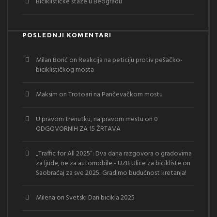
Biciklističke staze u Beogradu
POSLEDNJI KOMENTARI
Milan Borić
on
Reakcija na peticiju protiv pešačko-
biciklističkog mosta
Maksim
on
Trotoari na Pančevačkom mostu
U pravom trenutku, na pravom mestu
on
0
ODGOVORNIH ZA 15 ŽRTAVA
„Traffic for All 2025“: Dva dana razgovora o gradovima
za ljude, ne za automobile - UZB Ulice za bicikliste
on
Saobraćaj za sve 2025: Gradimo budućnost kretanja!
Milena
on
Svetski Dan bicikla 2025