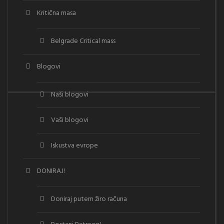
Kritična masa
Belgrade Critical mass
Blogovi
Naši blogovi
Vaši blogovi
Iskustva evrope
DONIRAJ!
Doniraj putem žiro računa