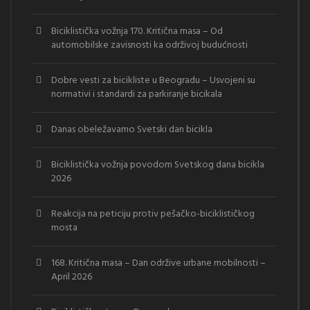
Biciklistička vožnja 170. Kritična masa – Od
automobilske zavisnosti ka održivoj budućnosti
Dobre vesti za bicikliste u Beogradu – Usvojeni su
normativi i standardi za parkiranje bicikala
Danas obeležavamo Svetski dan bicikla
Biciklistička vožnja povodom Svetskog dana bicikla
2026
Reakcija na peticiju protiv pešačko-biciklističkog
mosta
168. Kritična masa – Dan održive urbane mobilnosti –
April 2026