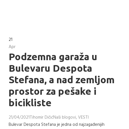
21
Apr
Podzemna garaža u
Bulevaru Despota
Stefana, a nad zemljom
prostor za pešake i
bicikliste
21/04/2021
Tihomir Dičić
Naši blogovi
,
VESTI
Bulevar Despota Stefana je jedna od najzagađenijih