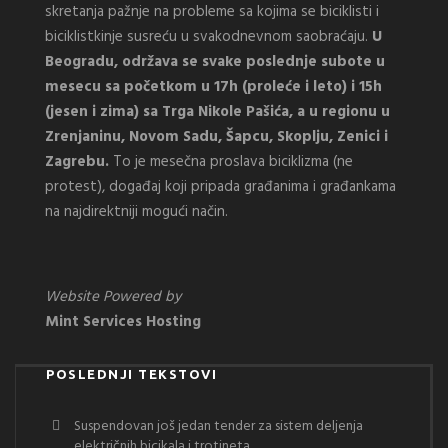
skretanja pažnje na probleme sa kojima se biciklisti i
biciklistkinje susreću u svakodnevnom saobraćaju.
U
Beogradu, održava se svake poslednje subote u
mesecu sa početkom u 17h (proleće i leto) i 15h
(jesen i zima) sa Trga Nikole Pašića, a u regionu u
Zrenjaninu, Novom Sadu, Šapcu, Skoplju, Zenici i
Zagrebu.
To je mesečna proslava biciklizma (ne
protest), događaj koji pripada građanima i građankama
na najdirektniji mogući način.
Website Powered by
Mint Services Hosting
POSLEDNJI TEKSTOVI
Suspendovan još jedan tender za sistem deljenja
električnih bicikala i trotineta