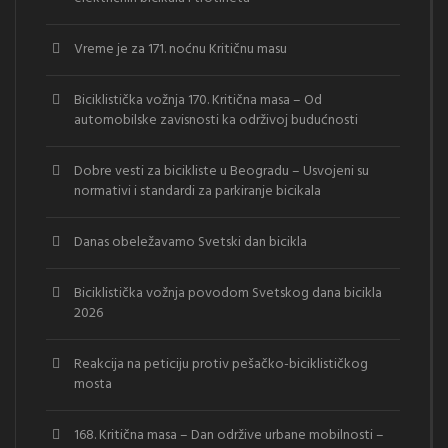
Vreme je za 171. noćnu Kritičnu masu
Biciklistička vožnja 170. Kritična masa – Od
automobilske zavisnosti ka održivoj budućnosti
Dobre vesti za bicikliste u Beogradu – Usvojeni su
normativi i standardi za parkiranje bicikala
Danas obeležavamo Svetski dan bicikla
Biciklistička vožnja povodom Svetskog dana bicikla
2026
Reakcija na peticiju protiv pešačko-biciklističkog
mosta
168. Kritična masa – Dan održive urbane mobilnosti –