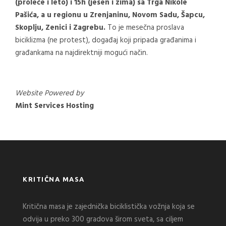
(proleće i leto) i 15h (jesen i zima) sa Trga Nikole
Pašića, a u regionu u Zrenjaninu, Novom Sadu, Šapcu,
Skoplju, Zenici i Zagrebu.
To je mesečna proslava
biciklizma (ne protest), događaj koji pripada građanima i
građankama na najdirektniji mogući način.
Website Powered by
Mint Services Hosting
KRITIČNA MASA
Kritična masa je zajednička biciklistička vožnja koja se
odvija u preko 300 gradova širom sveta, sa ciljem