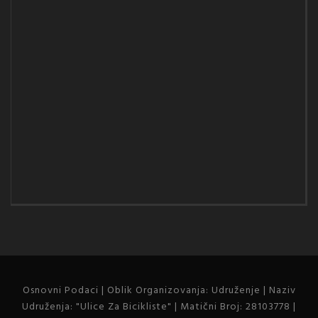
Osnovni Podaci | Oblik Organizovanja: Udruženje | Naziv
Udruženja: "Ulice Za Bicikliste" | Matični Broj: 28103778 |