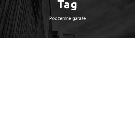
Tag
Podzemne garaže