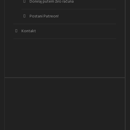
Doniraj putem žiro računa
Postani Patreon!
Kontakt