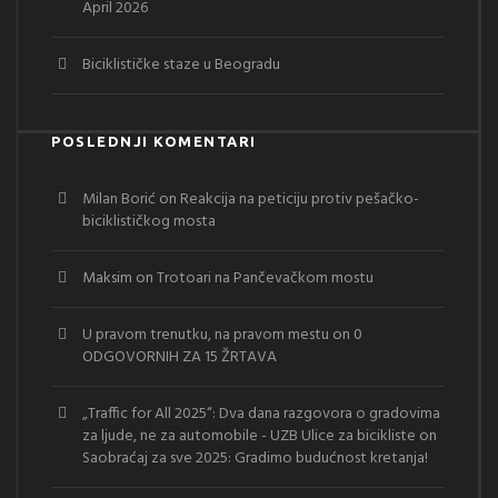
April 2026
Biciklističke staze u Beogradu
POSLEDNJI KOMENTARI
Milan Borić
on
Reakcija na peticiju protiv pešačko-
biciklističkog mosta
Maksim
on
Trotoari na Pančevačkom mostu
U pravom trenutku, na pravom mestu
on
0
ODGOVORNIH ZA 15 ŽRTAVA
„Traffic for All 2025“: Dva dana razgovora o gradovima
za ljude, ne za automobile - UZB Ulice za bicikliste
on
Saobraćaj za sve 2025: Gradimo budućnost kretanja!