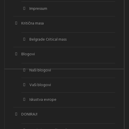
Impressum
Kritična masa
Belgrade Critical mass
Blogovi
Naši blogovi
Vaši blogovi
Iskustva evrope
DONIRAJ!