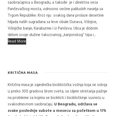
saobraćajnica u Beogradu, a takođe je i direktna veza
Pančevačkog mosta, odnosno većine paliluskih naselja sa
Trgom Republike. Kroz nju svakog dana prolaze desetine
hiljada naših sugrađana sa leve obale Dunava, Višnjice,
Višnjičke banje, Karaburme i iz Pančeva. Ulica je dobrim
delom svoje dužine takozvanog ,,kanjonskog” tipa i...
Read More
KRITIČNA MASA
Kritična masa je zajednička biciklistička vožnja koja se odvija
u preko 300 gradova širom sveta, sa ciljem skretanja pažnje
na probleme sa kojima se biciklisti i biciklistkinje susreću u
svakodnevnom saobraćaju.
U Beogradu, održava se
svake poslednje subote u mesecu sa početkom u 17h