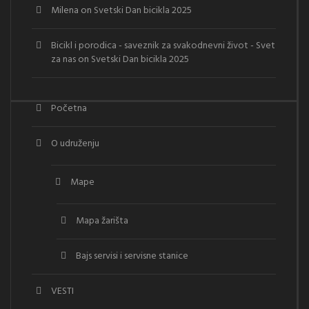
Milena
on
Svetski Dan bicikla 2025
Bicikl i porodica - saveznik za svakodnevni život - Svet
za nas
on
Svetski Dan bicikla 2025
Početna
O udruženju
Mape
Mapa žarišta
Bajs servisi i servisne stanice
VESTI