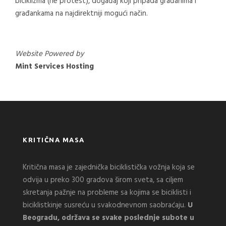
biciklizma (ne protest), događaj koji pripada građanima i
građankama na najdirektniji mogući način.
Website Powered by
Mint Services Hosting
KRITIČNA MASA
Kritična masa je zajednička biciklistička vožnja koja se
odvija u preko 300 gradova širom sveta, sa ciljem
skretanja pažnje na probleme sa kojima se biciklisti i
biciklistkinje susreću u svakodnevnom saobraćaju.
U
Beogradu, održava se svake poslednje subote u