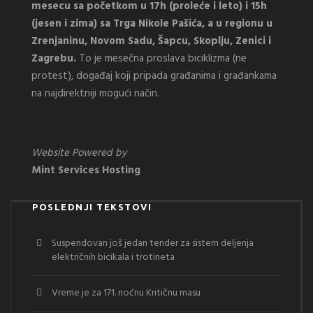
mesecu sa početkom u 17h (proleće i leto) i 15h
(jesen i zima) sa Trga Nikole Pašića, a u regionu u
Zrenjaninu, Novom Sadu, Šapcu, Skoplju, Zenici i
Zagrebu.
To je mesečna proslava biciklizma (ne
protest), događaj koji pripada građanima i građankama
na najdirektniji mogući način.
Website Powered by
Mint Services Hosting
POSLEDNJI TEKSTOVI
Suspendovan još jedan tender za sistem deljenja
električnih bicikala i trotineta
Vreme je za 171. noćnu Kritičnu masu