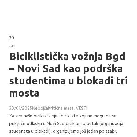
30
Jan
Biciklistička vožnja Bgd
– Novi Sad kao podrška
studentima u blokadi tri
mosta
30/01/2025
Nebojša
Kritična masa
,
VESTI
Za sve naše biciklistkinje i bicikliste koji ne mogu da se
priključe odlasku u Novi Sad biciklom u petak (organizacija
studenata u blokadi), organizujemo još jedan polazak u