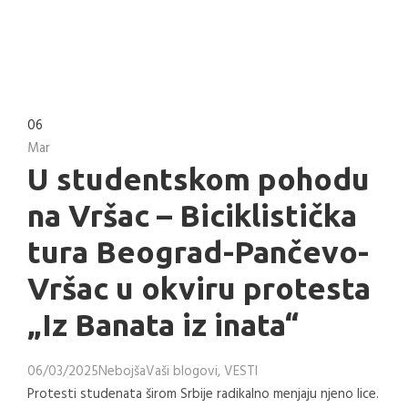
06
Mar
U studentskom pohodu
na Vršac – Biciklistička
tura Beograd-Pančevo-
Vršac u okviru protesta
„Iz Banata iz inata“
06/03/2025
Nebojša
Vaši blogovi
,
VESTI
Protesti studenata širom Srbije radikalno menjaju njeno lice.