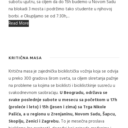
subotu ujutru, sa ciljem da do 15h budemo u Novom Sadu
na blokadi 3 mosta i podržimo tako studente u njihovoj
borbi. ✊ Okupljamo se od 7:30h,...
Read More
KRITIČNA MASA
Kritična masa je zajednička biciklistička vožnja koja se odvija
u preko 300 gradova širom sveta, sa ciljem skretanja pažnje
na probleme sa kojima se biciklisti i biciklistkinje susreću u
svakodnevnom saobraćaju.
U Beogradu, održava se
svake poslednje subote u mesecu sa početkom u 17h
(proleće i leto) i 15h (jesen i zima) sa Trga Nikole
Pašića, a u regionu u Zrenjaninu, Novom Sadu, Šapcu,
Skoplju, Zenici i Zagrebu.
To je mesečna proslava