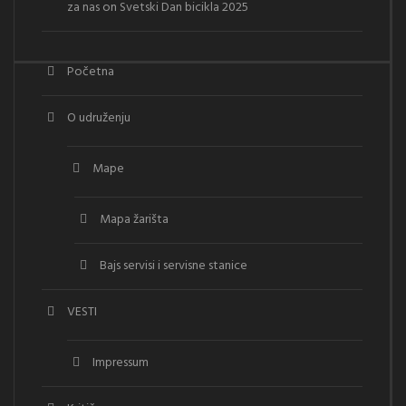
za nas
on
Svetski Dan bicikla 2025
Početna
O udruženju
Mape
Mapa žarišta
Bajs servisi i servisne stanice
VESTI
Impressum