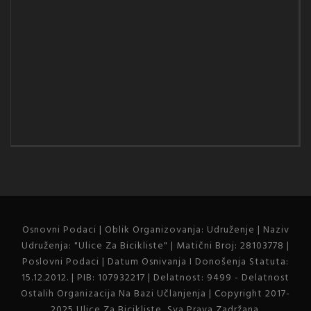
Osnovni Podaci | Oblik Organizovanja: Udruženje | Naziv
Udruženja: "Ulice Za Bicikliste" | Matični Broj: 28103778 |
Poslovni Podaci | Datum Osnivanja I Donošenja Statuta:
15.12.2012. | PIB: 107932217 | Delatnost: 9499 - Delatnost
Ostalih Organizacija Na Bazi Učlanjenja | Copyright 2017-
2025 Ulice Za Bicikliste, Sva Prava Zadržana.