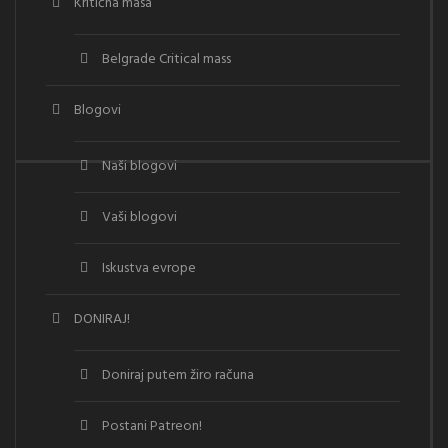
Kritična masa
Belgrade Critical mass
Blogovi
Naši blogovi
Vaši blogovi
Iskustva evrope
DONIRAJ!
Doniraj putem žiro računa
Postani Patreon!