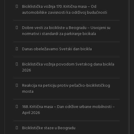
Biciklistička vožnja 170. Kritična masa – Od
automobilske zavisnosti ka održivoj budućnosti
Dobre vesti za bicikliste u Beogradu – Usvojeni su
normativi i standardi za parkiranje bicikala
Danas obeležavamo Svetski dan bicikla
Biciklistička vožnja povodom Svetskog dana bicikla
2026
Reakcija na peticiju protiv pešačko-biciklističkog
mosta
168. Kritična masa – Dan održive urbane mobilnosti –
April 2026
Biciklističke staze u Beogradu