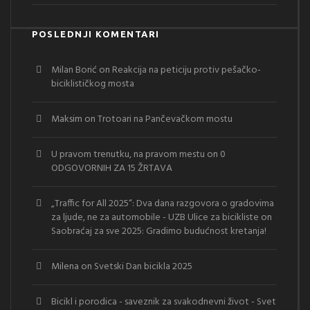
POSLEDNJI KOMENTARI
Milan Borić
on
Reakcija na peticiju protiv pešačko-
biciklističkog mosta
Maksim
on
Trotoari na Pančevačkom mostu
U pravom trenutku, na pravom mestu
on
0
ODGOVORNIH ZA 15 ŽRTAVA
„Traffic for All 2025“: Dva dana razgovora o gradovima
za ljude, ne za automobile - UZB Ulice za bicikliste
on
Saobraćaj za sve 2025: Gradimo budućnost kretanja!
Milena
on
Svetski Dan bicikla 2025
Bicikl i porodica - saveznik za svakodnevni život - Svet