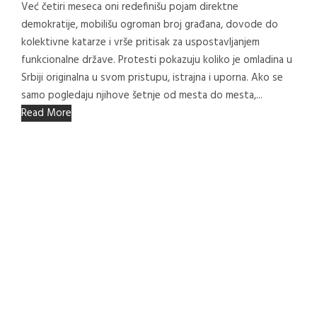
Već četiri meseca oni redefinišu pojam direktne
demokratije, mobilišu ogroman broj građana, dovode do
kolektivne katarze i vrše pritisak za uspostavljanjem
funkcionalne države. Protesti pokazuju koliko je omladina u
Srbiji originalna u svom pristupu, istrajna i uporna. Ako se
samo pogledaju njihove šetnje od mesta do mesta,...
Read More