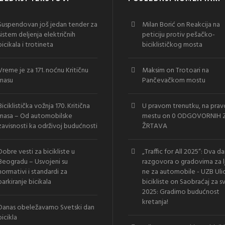
Suspendovan još jedan tender za
Milan Borić
on
Reakcija na
sistem deljenja električnih
peticiju protiv pešačko-
bicikala i trotineta
biciklističkog mosta
Vreme je za 171. noćnu Kritičnu
Maksim
on
Trotoari na
masu
Pančevačkom mostu
Biciklistička vožnja 170. Kritična
U pravom trenutku, na pra
masa – Od automobilske
mestu
on
0 ODGOVORNIH Z
zavisnosti ka održivoj budućnosti
ŽRTAVA
Dobre vesti za bicikliste u
„Traffic for All 2025“: Dva d
Beogradu – Usvojeni su
razgovora o gradovima za l
normativi i standardi za
ne za automobile - UZB Uli
parkiranje bicikala
bicikliste
on
Saobraćaj za s
2025: Gradimo budućnost
kretanja!
Danas obeležavamo Svetski dan
bicikla