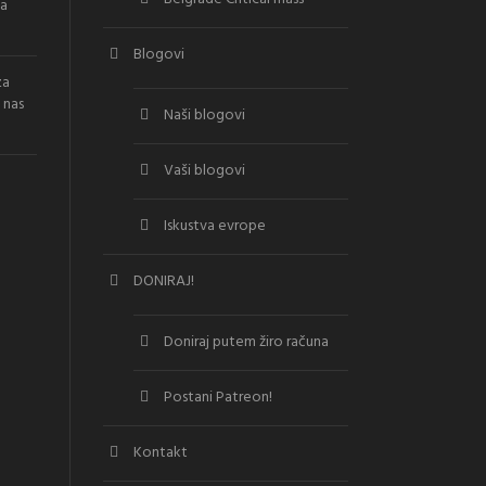
la
Blogovi
za
 nas
Naši blogovi
Vaši blogovi
Iskustva evrope
DONIRAJ!
Doniraj putem žiro računa
Postani Patreon!
Kontakt