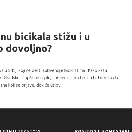
u bicikala stižu i u
o dovoljno?
 u Srbiji koji će deliti subvencije biciklistima. Kako kažu
ci Gradske skupštine u julu, subvencija po biciklu bi trebalo da
a koji se prijave, dok će uslov...
LEDNJI TEKSTOVI
POSLEDNJI KOMENTARI