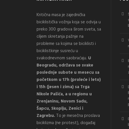
Kritična masa je zajednička
biciklistička vožnja koja se odvija u
preko 300 gradova širom sveta, sa
ciljem skretanja pažnje na
probleme sa kojima se biciklisti i
biciklistkinje susreću u
svakodnevnom saobraćaju.
U
Beogradu, održava se svake
poslednje subote u mesecu sa
početkom u 17h (proleće i leto)
i 15h (jesen i zima) sa Trga
Nikole Pašića, a u regionu u
Zrenjaninu, Novom Sadu,
Šapcu, Skoplju, Zenici i
Zagrebu.
To je mesečna proslava
biciklizma (ne protest), događaj