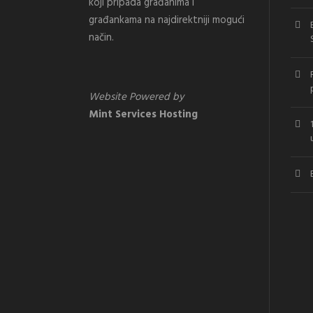
koji pripada građanima i
građankama na najdirektniji mogući
način.
Website Powered by
Mint Services Hosting