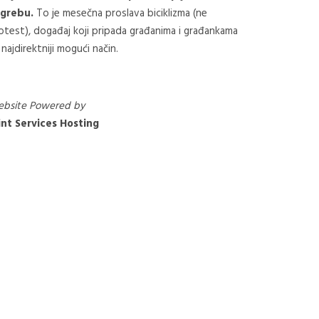
grebu.
To je mesečna proslava biciklizma (ne
otest), događaj koji pripada građanima i građankama
 najdirektniji mogući način.
bsite Powered by
nt Services Hosting