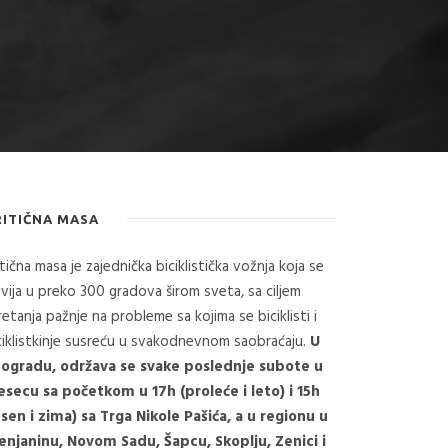
RITIČNA MASA
itična masa je zajednička biciklistička vožnja koja se
vija u preko 300 gradova širom sveta, sa ciljem
retanja pažnje na probleme sa kojima se biciklisti i
ciklistkinje susreću u svakodnevnom saobraćaju.
U
ogradu, održava se svake poslednje subote u
secu sa početkom u 17h (proleće i leto) i 15h
esen i zima) sa Trga Nikole Pašića, a u regionu u
enjaninu, Novom Sadu, Šapcu, Skoplju, Zenici i