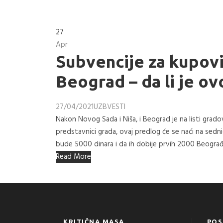
27
Apr
Subvencije za kupovin
Beograd – da li je ov
27/04/2021
UZB
VESTI
Nakon Novog Sada i Niša, i Beograd je na listi gradova
predstavnici grada, ovaj predlog će se naći na sedni
bude 5000 dinara i da ih dobije prvih 2000 Beograđan
Read More
KRITIČNA MASA
POS