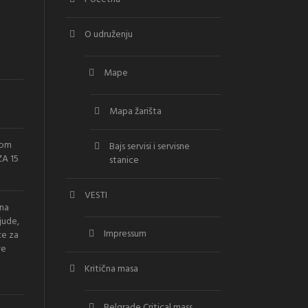
O udruženju
Mape
Mapa žarišta
vom
Bajs servisi i servisne
A 15
stanice
VESTI
ana
jude,
Impressum
ce za
ve
Kritična masa
Belgrade Critical mass