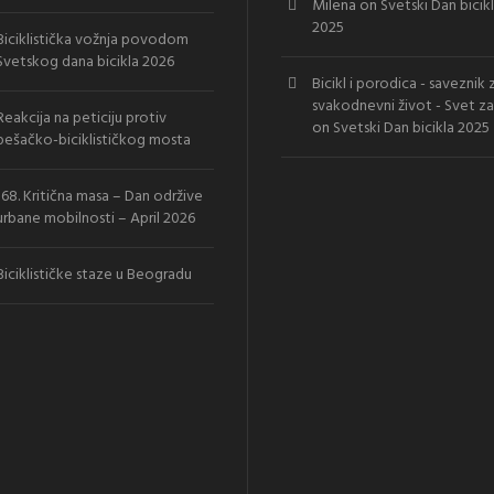
Milena
on
Svetski Dan bicik
2025
Biciklistička vožnja povodom
Svetskog dana bicikla 2026
Bicikl i porodica - saveznik 
svakodnevni život - Svet za
Reakcija na peticiju protiv
on
Svetski Dan bicikla 2025
pešačko-biciklističkog mosta
168. Kritična masa – Dan održive
urbane mobilnosti – April 2026
Biciklističke staze u Beogradu