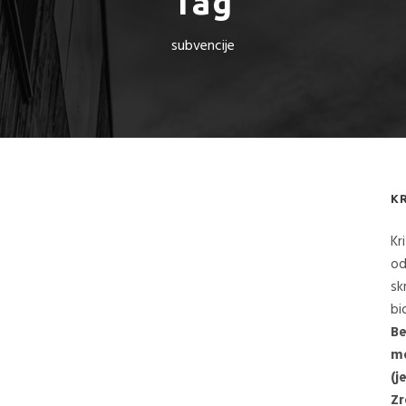
Tag
subvencije
K
Kr
od
sk
bi
Be
me
(j
Zr