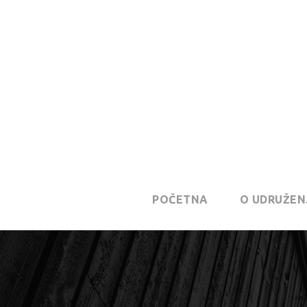
POČETNA
O UDRUŽEN