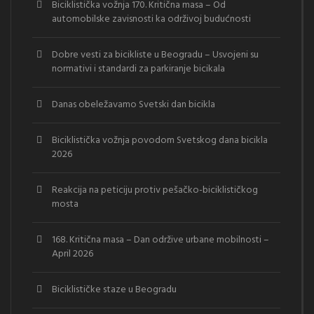
Biciklistička vožnja 170. Kritična masa – Od
automobilske zavisnosti ka održivoj budućnosti
Dobre vesti za bicikliste u Beogradu – Usvojeni su
normativi i standardi za parkiranje bicikala
Danas obeležavamo Svetski dan bicikla
Biciklistička vožnja povodom Svetskog dana bicikla
2026
Reakcija na peticiju protiv pešačko-biciklističkog
mosta
168. Kritična masa – Dan održive urbane mobilnosti –
April 2026
Biciklističke staze u Beogradu