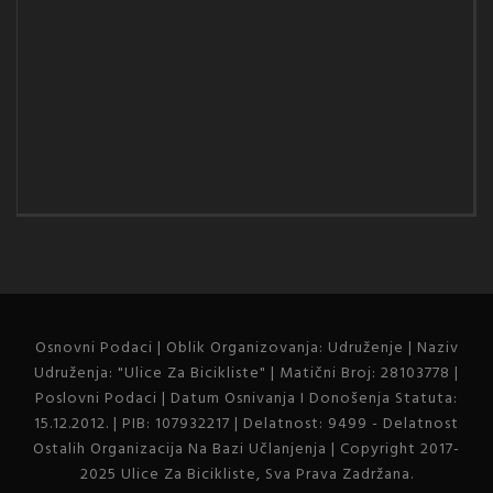
Osnovni Podaci | Oblik Organizovanja: Udruženje | Naziv
Udruženja: "Ulice Za Bicikliste" | Matični Broj: 28103778 |
Poslovni Podaci | Datum Osnivanja I Donošenja Statuta:
15.12.2012. | PIB: 107932217 | Delatnost: 9499 - Delatnost
Ostalih Organizacija Na Bazi Učlanjenja | Copyright 2017-
2025 Ulice Za Bicikliste, Sva Prava Zadržana.