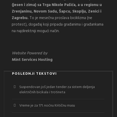
(jesen i zima) sa Trga Nikole Pašića, a u regionu u
Zrenjaninu, Novom Sadu, Šapcu, Skoplju, Zenici i
Zagrebu.
To je mesečna proslava biciklizma (ne
protest), događaj koji pripada građanima i građankama
na najdirektniji mogući način.
Website Powered by
Mint Services Hosting
POSLEDNJI TEKSTOVI
Suspendovan još jedan tender za sistem deljenja
električnih bicikala i trotineta
Vreme je za 171. noćnu Kritičnu masu