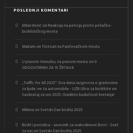
POSLEDNJI KOMENTARI
Milan Borić
on
Reakcija na peticiju protiv pešačko-
biciklističkog mosta
Maksim
on
Trotoari na Pančevačkom mostu
U pravom trenutku, na pravom mestu
on
0
ODGOVORNIH ZA 15 ŽRTAVA
„Traffic for All 2025“: Dva dana razgovora o gradovima
za ljude, ne za automobile - UZB Ulice za bicikliste
on
Saobraćaj za sve 2025: Gradimo budućnost kretanja!
Milena
on
Svetski Dan bicikla 2025
Bicikl i porodica - saveznik za svakodnevni život - Svet
za nas
on
Svetski Dan bicikla 2025