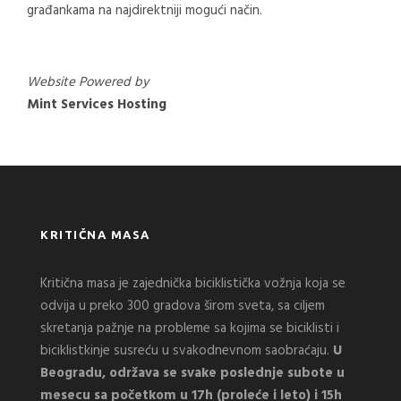
građankama na najdirektniji mogući način.
Website Powered by
Mint Services Hosting
KRITIČNA MASA
Kritična masa je zajednička biciklistička vožnja koja se
odvija u preko 300 gradova širom sveta, sa ciljem
skretanja pažnje na probleme sa kojima se biciklisti i
biciklistkinje susreću u svakodnevnom saobraćaju.
U
Beogradu, održava se svake poslednje subote u
mesecu sa početkom u 17h (proleće i leto) i 15h