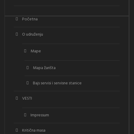
Početna
O udruženju
Mape
Mapa žarišta
Bajs servisi i servisne stanice
VESTI
Impressum
Kritična masa