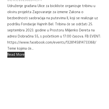
20/09/2023
UZB
VESTI
Udruženje građana Ulice za bicikliste organizuje tribinu u
okviru projekta Zagovaranje za izmene Zakona o
bezbednosti saobraćaja na putevima II, koji se realizuje uz
podršku Fondacije Hajnrih Bel. Tribina će se održati 25.
septembra 2023. godine u Prostoru Miljenko Dereta na
adresi Dobračina 55, s početkom u 17:00 časova. FB EVENT:
https://www.facebook.com/events/1328145814733368/
Teme kojima će...
Read More