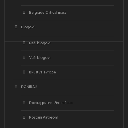
Belgrade Critical mass
Blogovi
Naši blogovi
Vaši blogovi
Iskustva evrope
DONIRAJ!
Doniraj putem žiro računa
Postani Patreon!