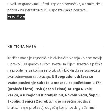
u velikim gradovima u Srbiji rapidno povećava, a samim tim i
pritisak na infrastrukturu, uspostavljanje održive...
Read More
KRITIČNA MASA
Kritična masa je zajednička biciklistička vožnja koja se odvija
u preko 300 gradova širom sveta, sa ciljem skretanja pažnje
na probleme sa kojima se biciklisti i biciklistkinje susreću u
svakodnevnom saobraćaju.
U Beogradu, održava se
svake poslednje subote u mesecu sa početkom u 17h
(proleće i leto) i 15h (jesen i zima) sa Trga Nikole
Pašića, a u regionu u Zrenjaninu, Novom Sadu, Šapcu,
Skoplju, Zenici i Zagrebu.
To je mesečna proslava
biciklizma (ne protest), događaj koji pripada građanima i