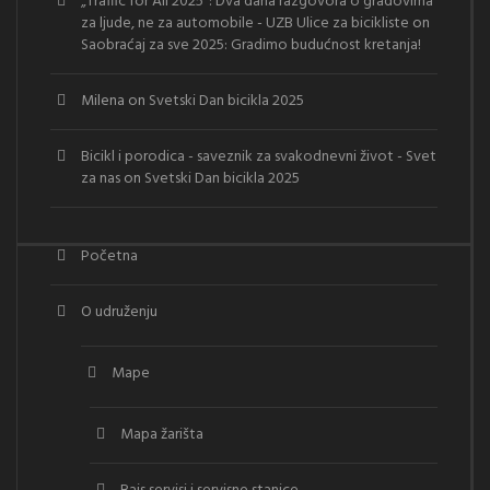
„Traffic for All 2025“: Dva dana razgovora o gradovima
za ljude, ne za automobile - UZB Ulice za bicikliste
on
Saobraćaj za sve 2025: Gradimo budućnost kretanja!
Milena
on
Svetski Dan bicikla 2025
Bicikl i porodica - saveznik za svakodnevni život - Svet
za nas
on
Svetski Dan bicikla 2025
Početna
O udruženju
Mape
Mapa žarišta