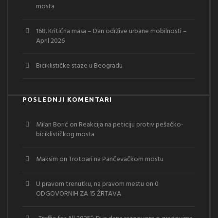
mosta
168. Kritična masa – Dan održive urbane mobilnosti –
April 2026
Biciklističke staze u Beogradu
POSLEDNJI KOMENTARI
Milan Borić
on
Reakcija na peticiju protiv pešačko-
biciklističkog mosta
Maksim
on
Trotoari na Pančevačkom mostu
U pravom trenutku, na pravom mestu
on
0
ODGOVORNIH ZA 15 ŽRTAVA