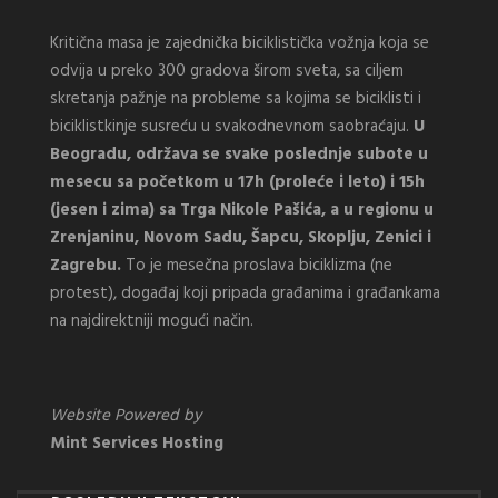
Kritična masa je zajednička biciklistička vožnja koja se
odvija u preko 300 gradova širom sveta, sa ciljem
skretanja pažnje na probleme sa kojima se biciklisti i
biciklistkinje susreću u svakodnevnom saobraćaju.
U
Beogradu, održava se svake poslednje subote u
mesecu sa početkom u 17h (proleće i leto) i 15h
(jesen i zima) sa Trga Nikole Pašića, a u regionu u
Zrenjaninu, Novom Sadu, Šapcu, Skoplju, Zenici i
Zagrebu.
To je mesečna proslava biciklizma (ne
protest), događaj koji pripada građanima i građankama
na najdirektniji mogući način.
Website Powered by
Mint Services Hosting