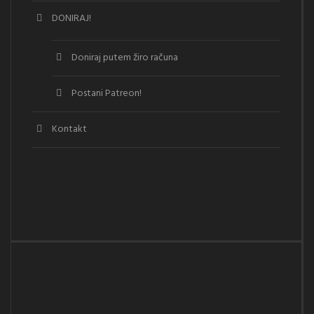
DONIRAJ!
Doniraj putem žiro računa
Postani Patreon!
Kontakt