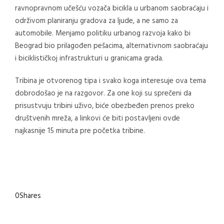
ravnopravnom učešću vozača bicikla u urbanom saobraćaju i
održivom planiranju gradova za ljude, a ne samo za
automobile. Menjamo politiku urbanog razvoja kako bi
Beograd bio prilagođen pešacima, alternativnom saobraćaju
i biciklističkoj infrastrukturi u granicama grada.
Tribina je otvorenog tipa i svako koga interesuje ova tema
dobrodošao je na razgovor. Za one koji su sprečeni da
prisustvuju tribini uživo, biće obezbeđen prenos preko
društvenih mreža, a linkovi će biti postavljeni ovde
najkasnije 15 minuta pre početka tribine.
0
Shares