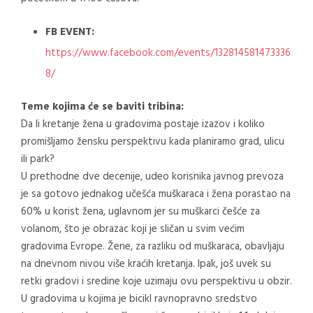
FB EVENT:
https://www.facebook.com/events/132814581473336
8/
Teme kojima će se baviti tribina:
Da li kretanje žena u gradovima postaje izazov i koliko
promišljamo žensku perspektivu kada planiramo grad, ulicu
ili park?
U prethodne dve decenije, udeo korisnika javnog prevoza
je sa gotovo jednakog učešća muškaraca i žena porastao na
60% u korist žena, uglavnom jer su muškarci češće za
volanom, što je obrazac koji je sličan u svim većim
gradovima Evrope. Žene, za razliku od muškaraca, obavljaju
na dnevnom nivou više kraćih kretanja. Ipak, još uvek su
retki gradovi i sredine koje uzimaju ovu perspektivu u obzir.
U gradovima u kojima je bicikl ravnopravno sredstvo