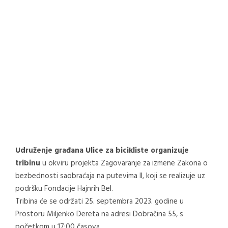
Udruženje građana Ulice za bicikliste organizuje
tribinu
u okviru projekta Zagovaranje za izmene Zakona o
bezbednosti saobraćaja na putevima II, koji se realizuje uz
podršku Fondacije Hajnrih Bel.
Tribina će se održati 25. septembra 2023. godine u
Prostoru Miljenko Dereta na adresi Dobračina 55, s
početkom u 17:00 časova.