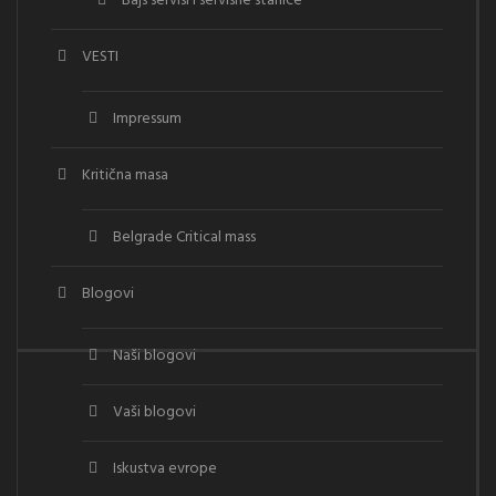
Bajs servisi i servisne stanice
VESTI
Impressum
Kritična masa
Belgrade Critical mass
Blogovi
Naši blogovi
Vaši blogovi
Iskustva evrope