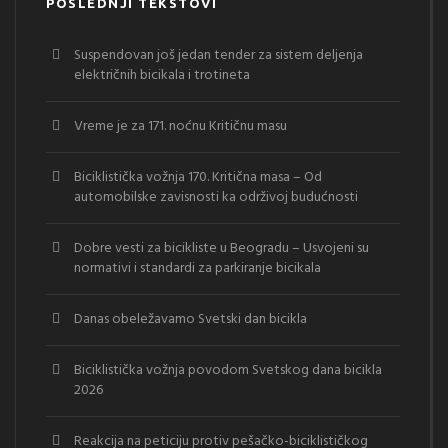
POSLEDNJI TEKSTOVI
Suspendovan još jedan tender za sistem deljenja
električnih bicikala i trotineta
Vreme je za 171. noćnu Kritičnu masu
Biciklistička vožnja 170. Kritična masa – Od
automobilske zavisnosti ka održivoj budućnosti
Dobre vesti za bicikliste u Beogradu – Usvojeni su
normativi i standardi za parkiranje bicikala
Danas obeležavamo Svetski dan bicikla
Biciklistička vožnja povodom Svetskog dana bicikla
2026
Reakcija na peticiju protiv pešačko-biciklističkog