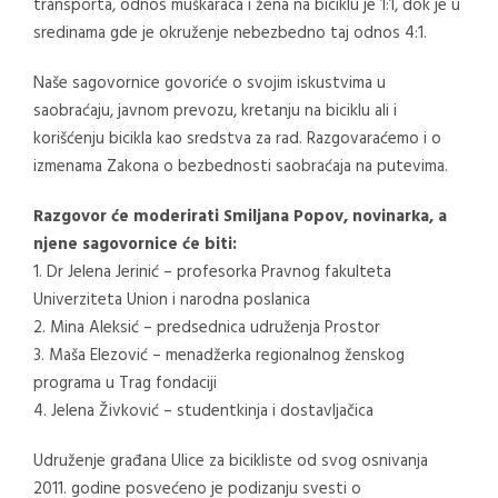
transporta, odnos muškaraca i žena na biciklu je 1:1, dok je u
sredinama gde je okruženje nebezbedno taj odnos 4:1.
Naše sagovornice govoriće o svojim iskustvima u
saobraćaju, javnom prevozu, kretanju na biciklu ali i
korišćenju bicikla kao sredstva za rad. Razgovaraćemo i o
izmenama Zakona o bezbednosti saobraćaja na putevima.
Razgovor će moderirati Smiljana Popov, novinarka, a
njene sagovornice će biti:
1. Dr Jelena Jerinić – profesorka Pravnog fakulteta
Univerziteta Union i narodna poslanica
2. Mina Aleksić – predsednica udruženja Prostor
3. Maša Elezović – menadžerka regionalnog ženskog
programa u Trag fondaciji
4. Jelena Živković – studentkinja i dostavljačica
Udruženje građana Ulice za bicikliste od svog osnivanja
2011. godine posvećeno je podizanju svesti o