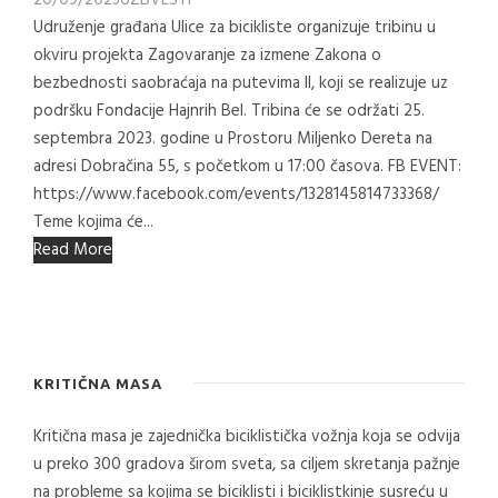
20/09/2023
UZB
VESTI
Udruženje građana Ulice za bicikliste organizuje tribinu u
okviru projekta Zagovaranje za izmene Zakona o
bezbednosti saobraćaja na putevima II, koji se realizuje uz
podršku Fondacije Hajnrih Bel. Tribina će se održati 25.
septembra 2023. godine u Prostoru Miljenko Dereta na
adresi Dobračina 55, s početkom u 17:00 časova. FB EVENT:
https://www.facebook.com/events/1328145814733368/
Teme kojima će...
Read More
KRITIČNA MASA
Kritična masa je zajednička biciklistička vožnja koja se odvija
u preko 300 gradova širom sveta, sa ciljem skretanja pažnje
na probleme sa kojima se biciklisti i biciklistkinje susreću u