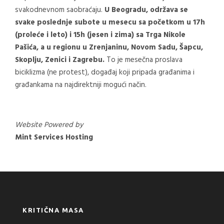
svakodnevnom saobraćaju.
U Beogradu, održava se
svake poslednje subote u mesecu sa početkom u 17h
(proleće i leto) i 15h (jesen i zima) sa Trga Nikole
Pašića, a u regionu u Zrenjaninu, Novom Sadu, Šapcu,
Skoplju, Zenici i Zagrebu.
To je mesečna proslava
biciklizma (ne protest), događaj koji pripada građanima i
građankama na najdirektniji mogući način.
Website Powered by
Mint Services Hosting
KRITIČNA MASA