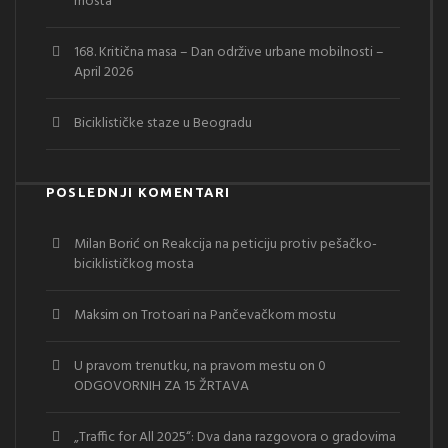
mosta
168. Kritična masa – Dan održive urbane mobilnosti –
April 2026
Biciklističke staze u Beogradu
POSLEDNJI KOMENTARI
Milan Borić
on
Reakcija na peticiju protiv pešačko-
biciklističkog mosta
Maksim
on
Trotoari na Pančevačkom mostu
U pravom trenutku, na pravom mestu
on
0
ODGOVORNIH ZA 15 ŽRTAVA
„Traffic for All 2025“: Dva dana razgovora o gradovima