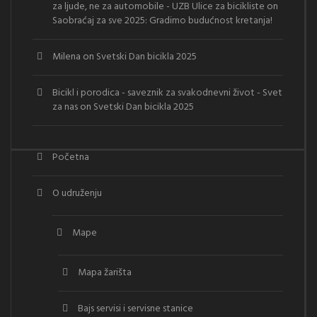
za ljude, ne za automobile - UZB Ulice za bicikliste
on
Saobraćaj za sve 2025: Gradimo budućnost kretanja!
Milena
on
Svetski Dan bicikla 2025
Bicikl i porodica - saveznik za svakodnevni život - Svet
za nas
on
Svetski Dan bicikla 2025
Početna
O udruženju
Mape
Mapa žarišta
Bajs servisi i servisne stanice