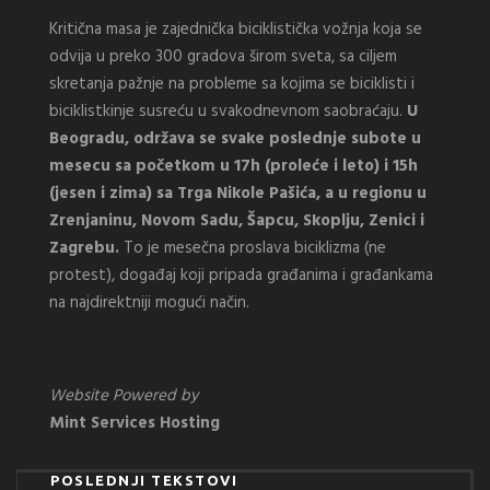
Kritična masa je zajednička biciklistička vožnja koja se
odvija u preko 300 gradova širom sveta, sa ciljem
skretanja pažnje na probleme sa kojima se biciklisti i
biciklistkinje susreću u svakodnevnom saobraćaju.
U
Beogradu, održava se svake poslednje subote u
mesecu sa početkom u 17h (proleće i leto) i 15h
(jesen i zima) sa Trga Nikole Pašića, a u regionu u
Zrenjaninu, Novom Sadu, Šapcu, Skoplju, Zenici i
Zagrebu.
To je mesečna proslava biciklizma (ne
protest), događaj koji pripada građanima i građankama
na najdirektniji mogući način.
Website Powered by
Mint Services Hosting
POSLEDNJI TEKSTOVI