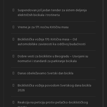
Suspendovan još jedan tender za sistem deljenja
električnih bicikala i trotineta
Vreme je za 171. noćnu Kritičnu masu
Biciklistička vožnja 170. Kritična masa – Od
automobilske zavisnosti ka održivoj budućnosti
Dobre vesti za bicikliste u Beogradu – Usvojeni su
normativi i standardi za parkiranje bicikala
Danas obeležavamo Svetski dan bicikla
Biciklistička vožnja povodom Svetskog dana bicikla
2026
Reakcija na peticiju protiv pešačko-biciklističkog