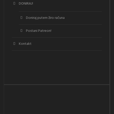
DONIRAJ!
Doniraj putem žiro računa
Postani Patreon!
Kontakt