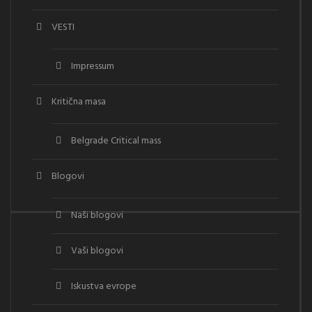
VESTI
Impressum
Kritična masa
Belgrade Critical mass
Blogovi
Naši blogovi
Vaši blogovi
Iskustva evrope