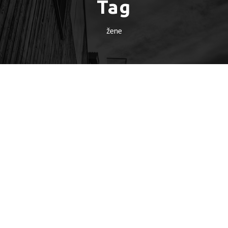
Tag
žene