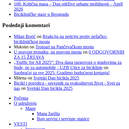
168. Kritična masa – Dan održive urbane mobilnosti – April
2026
Biciklističke staze u Beogradu
Poslednji komentari
Milan Borić
on
Reakcija na peticiju protiv pešačko-
biciklističkog mosta
Maksim
on
Trotoari na Pančevačkom mostu
U pravom trenutku, na pravom mestu
on
0 ODGOVORNIH
ZA 15 ŽRTAVA
„Traffic for All 2025“: Dva dana razgovora o gradovima za
ljude, ne za automobile - UZB Ulice za bicikliste
on
Saobraćaj za sve 2025: Gradimo budućnost kretanja!
Milena
on
Svetski Dan bicikla 2025
Bicikl i porodica - saveznik za svakodnevni život - Svet za
nas
on
Svetski Dan bicikla 2025
Početna
O udruženju
Mape
Mapa žarišta
Bajs servisi i servisne stanice
VESTI