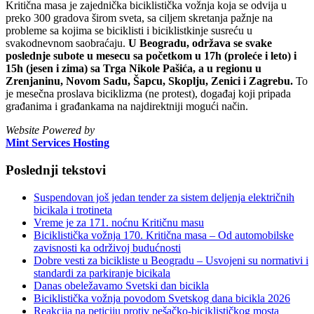
Kritična masa je zajednička biciklistička vožnja koja se odvija u
preko 300 gradova širom sveta, sa ciljem skretanja pažnje na
probleme sa kojima se biciklisti i biciklistkinje susreću u
svakodnevnom saobraćaju.
U Beogradu, održava se svake
poslednje subote u mesecu sa početkom u 17h (proleće i leto) i
15h (jesen i zima) sa Trga Nikole Pašića, a u regionu u
Zrenjaninu, Novom Sadu, Šapcu, Skoplju, Zenici i Zagrebu.
To
je mesečna proslava biciklizma (ne protest), događaj koji pripada
građanima i građankama na najdirektniji mogući način.
Website Powered by
Mint Services Hosting
Poslednji tekstovi
Suspendovan još jedan tender za sistem deljenja električnih
bicikala i trotineta
Vreme je za 171. noćnu Kritičnu masu
Biciklistička vožnja 170. Kritična masa – Od automobilske
zavisnosti ka održivoj budućnosti
Dobre vesti za bicikliste u Beogradu – Usvojeni su normativi i
standardi za parkiranje bicikala
Danas obeležavamo Svetski dan bicikla
Biciklistička vožnja povodom Svetskog dana bicikla 2026
Reakcija na peticiju protiv pešačko-biciklističkog mosta