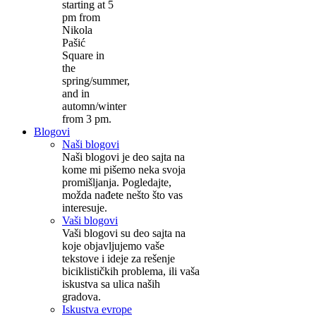
starting at 5
pm from
Nikola
Pašić
Square in
the
spring/summer,
and in
automn/winter
from 3 pm.
Blogovi
Naši blogovi
Naši blogovi je deo sajta na
kome mi pišemo neka svoja
promišljanja. Pogledajte,
možda nađete nešto što vas
interesuje.
Vaši blogovi
Vaši blogovi su deo sajta na
koje objavljujemo vaše
tekstove i ideje za rešenje
biciklističkih problema, ili vaša
iskustva sa ulica naših
gradova.
Iskustva evrope