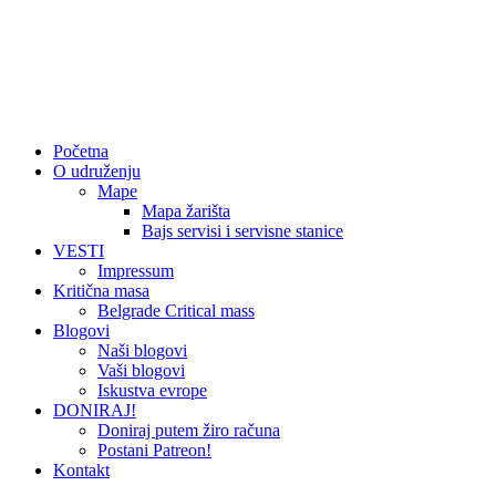
Početna
O udruženju
Mape
Mapa žarišta
Bajs servisi i servisne stanice
VESTI
Impressum
Kritična masa
Belgrade Critical mass
Blogovi
Naši blogovi
Vaši blogovi
Iskustva evrope
DONIRAJ!
Doniraj putem žiro računa
Postani Patreon!
Kontakt