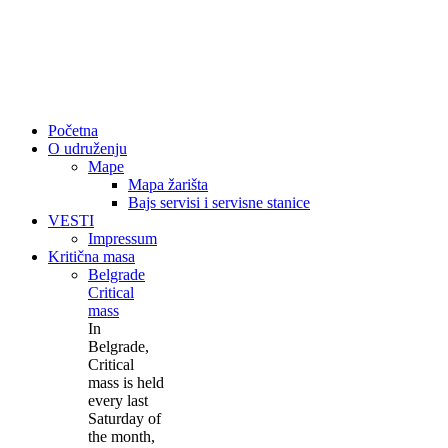
Početna
O udruženju
Mape
Mapa žarišta
Bajs servisi i servisne stanice
VESTI
Impressum
Kritična masa
Belgrade
Critical
mass
In
Belgrade,
Critical
mass is held
every last
Saturday of
the month,