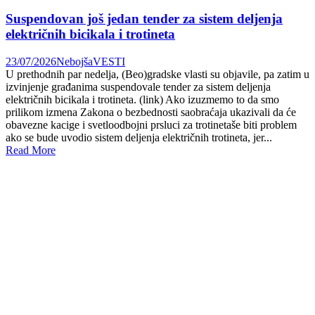
Suspendovan još jedan tender za sistem deljenja
električnih bicikala i trotineta
23/07/2026
Nebojša
VESTI
U prethodnih par nedelja, (Beo)gradske vlasti su objavile, pa zatim u
izvinjenje građanima suspendovale tender za sistem deljenja
električnih bicikala i trotineta. (link) Ako izuzmemo to da smo
prilikom izmena Zakona o bezbednosti saobraćaja ukazivali da će
obavezne kacige i svetloodbojni prsluci za trotinetaše biti problem
ako se bude uvodio sistem deljenja električnih trotineta, jer...
Read More