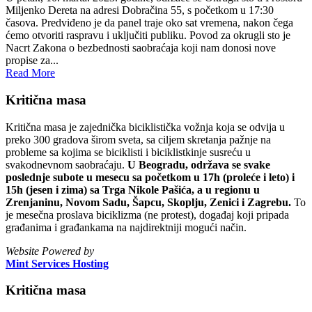
Miljenko Dereta na adresi Dobračina 55, s početkom u 17:30
časova. Predviđeno je da panel traje oko sat vremena, nakon čega
ćemo otvoriti raspravu i uključiti publiku. Povod za okrugli sto je
Nacrt Zakona o bezbednosti saobraćaja koji nam donosi nove
propise za...
Read More
Kritična masa
Kritična masa je zajednička biciklistička vožnja koja se odvija u
preko 300 gradova širom sveta, sa ciljem skretanja pažnje na
probleme sa kojima se biciklisti i biciklistkinje susreću u
svakodnevnom saobraćaju.
U Beogradu, održava se svake
poslednje subote u mesecu sa početkom u 17h (proleće i leto) i
15h (jesen i zima) sa Trga Nikole Pašića, a u regionu u
Zrenjaninu, Novom Sadu, Šapcu, Skoplju, Zenici i Zagrebu.
To
je mesečna proslava biciklizma (ne protest), događaj koji pripada
građanima i građankama na najdirektniji mogući način.
Website Powered by
Mint Services Hosting
Kritična masa