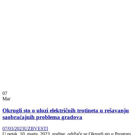
07
Mar
Okrugli sto o ulozi električnih trotineta u rešavanju
saobraćajnih problema gradova
07/03/2023
UZB
VESTI
U petak, 10. marta. 2023. godine, održaće se Okrugli sto u Prostoru