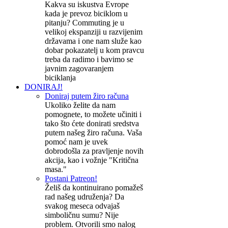
Kakva su iskustva Evrope
kada je prevoz biciklom u
pitanju? Commuting je u
velikoj ekspanziji u razvijenim
državama i one nam služe kao
dobar pokazatelj u kom pravcu
treba da radimo i bavimo se
javnim zagovaranjem
biciklanja
DONIRAJ!
Doniraj putem žiro računa
Ukoliko želite da nam
pomognete, to možete učiniti i
tako što ćete donirati sredstva
putem našeg žiro računa. Vaša
pomoć nam je uvek
dobrodošla za pravljenje novih
akcija, kao i vožnje "Kritična
masa."
Postani Patreon!
Želiš da kontinuirano pomažeš
rad našeg udruženja? Da
svakog meseca odvajaš
simboličnu sumu? Nije
problem. Otvorili smo nalog