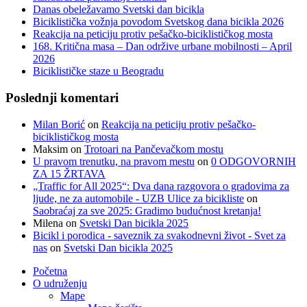
Danas obeležavamo Svetski dan bicikla
Biciklistička vožnja povodom Svetskog dana bicikla 2026
Reakcija na peticiju protiv pešačko-biciklističkog mosta
168. Kritična masa – Dan održive urbane mobilnosti – April
2026
Biciklističke staze u Beogradu
Poslednji komentari
Milan Borić
on
Reakcija na peticiju protiv pešačko-
biciklističkog mosta
Maksim
on
Trotoari na Pančevačkom mostu
U pravom trenutku, na pravom mestu
on
0 ODGOVORNIH
ZA 15 ŽRTAVA
„Traffic for All 2025“: Dva dana razgovora o gradovima za
ljude, ne za automobile - UZB Ulice za bicikliste
on
Saobraćaj za sve 2025: Gradimo budućnost kretanja!
Milena
on
Svetski Dan bicikla 2025
Bicikl i porodica - saveznik za svakodnevni život - Svet za
nas
on
Svetski Dan bicikla 2025
Početna
O udruženju
Mape