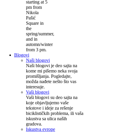
starting at 5
pm from
Nikola
Pašić
Square in
the
spring/summer,
and in
automn/winter
from 3 pm.
Blogovi
Naši blogovi
Naši blogovi je deo sajta na
kome mi pišemo neka svoja
promišljanja. Pogledajte,
možda nađete nešto što vas
interesuje.
Vaši blogovi
Vaši blogovi su deo sajta na
koje objavljujemo vaše
tekstove i ideje za rešenje
biciklističkih problema, ili vaša
iskustva sa ulica naših
gradova.
Iskustva evrope