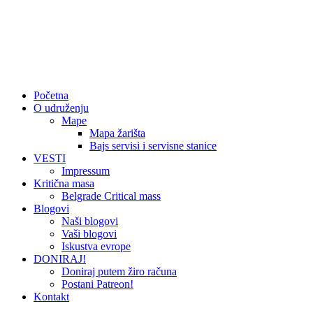
Početna
O udruženju
Mape
Mapa žarišta
Bajs servisi i servisne stanice
VESTI
Impressum
Kritična masa
Belgrade Critical mass
Blogovi
Naši blogovi
Vaši blogovi
Iskustva evrope
DONIRAJ!
Doniraj putem žiro računa
Postani Patreon!
Kontakt