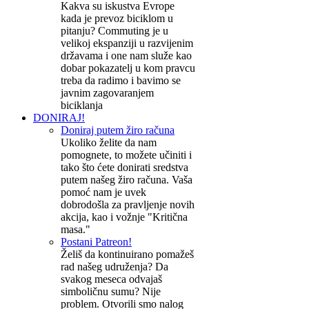
Kakva su iskustva Evrope
kada je prevoz biciklom u
pitanju? Commuting je u
velikoj ekspanziji u razvijenim
državama i one nam služe kao
dobar pokazatelj u kom pravcu
treba da radimo i bavimo se
javnim zagovaranjem
biciklanja
DONIRAJ!
Doniraj putem žiro računa
Ukoliko želite da nam
pomognete, to možete učiniti i
tako što ćete donirati sredstva
putem našeg žiro računa. Vaša
pomoć nam je uvek
dobrodošla za pravljenje novih
akcija, kao i vožnje "Kritična
masa."
Postani Patreon!
Želiš da kontinuirano pomažeš
rad našeg udruženja? Da
svakog meseca odvajaš
simboličnu sumu? Nije
problem. Otvorili smo nalog