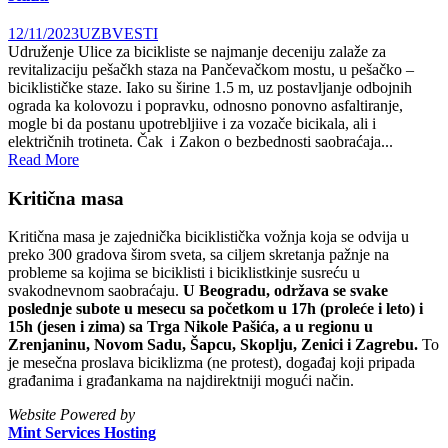
12/11/2023
UZB
VESTI
Udruženje Ulice za bicikliste se najmanje deceniju zalaže za
revitalizaciju pešačkh staza na Pančevačkom mostu, u pešačko –
biciklističke staze. Iako su širine 1.5 m, uz postavljanje odbojnih
ograda ka kolovozu i popravku, odnosno ponovno asfaltiranje,
mogle bi da postanu upotrebljiive i za vozače bicikala, ali i
električnih trotineta. Čak i Zakon o bezbednosti saobraćaja...
Read More
Kritična masa
Kritična masa je zajednička biciklistička vožnja koja se odvija u
preko 300 gradova širom sveta, sa ciljem skretanja pažnje na
probleme sa kojima se biciklisti i biciklistkinje susreću u
svakodnevnom saobraćaju.
U Beogradu, održava se svake
poslednje subote u mesecu sa početkom u 17h (proleće i leto) i
15h (jesen i zima) sa Trga Nikole Pašića, a u regionu u
Zrenjaninu, Novom Sadu, Šapcu, Skoplju, Zenici i Zagrebu.
To
je mesečna proslava biciklizma (ne protest), događaj koji pripada
građanima i građankama na najdirektniji mogući način.
Website Powered by
Mint Services Hosting