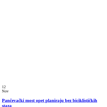
12
Nov
Pančevački most opet planiraju bez biciklističkih
staza