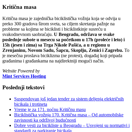
Kritična masa
Kritična masa je zajednička biciklistička vožnja koja se odvija u
preko 300 gradova širom sveta, sa ciljem skretanja pažnje na
probleme sa kojima se biciklisti i biciklistkinje susreću u
svakodnevnom saobraćaju.
U Beogradu, održava se svake
poslednje subote u mesecu sa početkom u 17h (proleće i leto) i
15h (jesen i zima) sa Trga Nikole Pašića, a u regionu u
Zrenjaninu, Novom Sadu, Šapcu, Skoplju, Zenici i Zagrebu.
To
je mesečna proslava biciklizma (ne protest), događaj koji pripada
građanima i građankama na najdirektniji mogući način.
Website Powered by
Mint Services Hosting
Poslednji tekstovi
Suspendovan još jedan tender za sistem deljenja električnih
bicikala i trotineta
Vreme je za 171. noćnu Kritičnu masu
Biciklistička vožnja 170. Kritična masa – Od automobilske
zavisnosti ka održivoj budućnosti
Dobre vesti za bicikliste u Beogradu – Usvojeni su normativi i
standardi za parkiranje bicikala