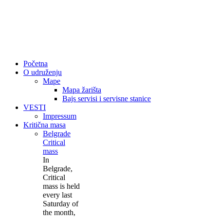
Početna
O udruženju
Mape
Mapa žarišta
Bajs servisi i servisne stanice
VESTI
Impressum
Kritična masa
Belgrade
Critical
mass
In
Belgrade,
Critical
mass is held
every last
Saturday of
the month,