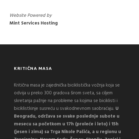
Website Powered by
Mint Services Hosting
KRITIČNA MASA
Kritična masa je zajednička biciklistička vožnja koja se
odvija u preko 300 gradova širom sveta, sa ciljem
skretanja pažnje na probleme sa kojima se biciklisti i
biciklistkinje susreću u svakodnevnom saobraćaju.
U
Beogradu, održava se svake poslednje subote u
mesecu sa početkom u 17h (proleće i leto) i 15h
(jesen i zima) sa Trga Nikole Pašića, a u regionu u