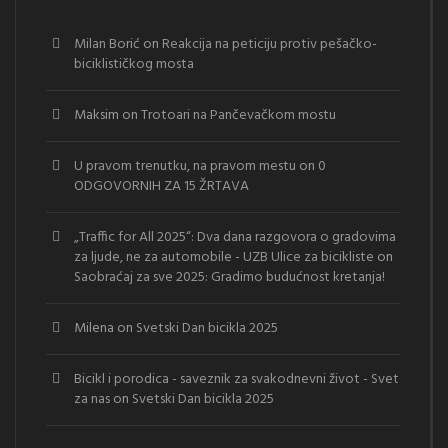
Milan Borić
on
Reakcija na peticiju protiv pešačko-
biciklističkog mosta
Maksim
on
Trotoari na Pančevačkom mostu
U pravom trenutku, na pravom mestu
on
0
ODGOVORNIH ZA 15 ŽRTAVA
„Traffic for All 2025“: Dva dana razgovora o gradovima
za ljude, ne za automobile - UZB Ulice za bicikliste
on
Saobraćaj za sve 2025: Gradimo budućnost kretanja!
Milena
on
Svetski Dan bicikla 2025
Bicikl i porodica - saveznik za svakodnevni život - Svet
za nas
on
Svetski Dan bicikla 2025