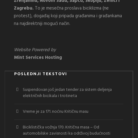
Zrenjaninu, Novom Sadu, Šapcu, Skoplju, Zenici i
Zagrebu.
To je mesečna proslava biciklizma (ne
protest), događaj koji pripada građanima i građankama
na najdirektniji mogući način.
Website Powered by
Mint Services Hosting
POSLEDNJI TEKSTOVI
Suspendovan još jedan tender za sistem deljenja
električnih bicikala i trotineta
Vreme je za 171. noćnu Kritičnu masu
Biciklistička vožnja 170. Kritična masa – Od
automobilske zavisnosti ka održivoj budućnosti