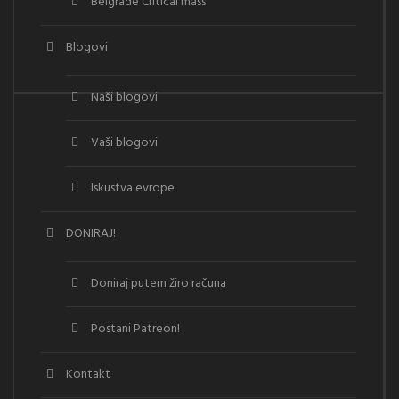
Belgrade Critical mass
Blogovi
Naši blogovi
Vaši blogovi
Iskustva evrope
DONIRAJ!
Doniraj putem žiro računa
Postani Patreon!
Kontakt