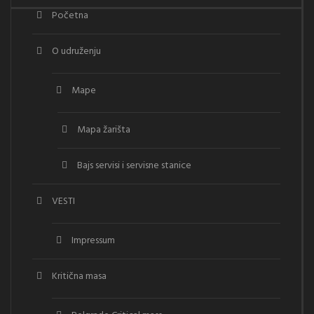
Početna
O udruženju
Mape
Mapa žarišta
Bajs servisi i servisne stanice
VESTI
Impressum
Kritična masa