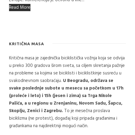
Evrope. Konferenciju je otvorio u ime...
Read More
KRITIČNA MASA
Kritična masa je zajednička biciklistička vožnja koja se odvija
u preko 300 gradova širom sveta, sa ciljem skretanja pažnje
na probleme sa kojima se biciklisti i biciklistkinje susreću u
svakodnevnom saobraćaju.
U Beogradu, održava se
svake poslednje subote u mesecu sa početkom u 17h
(proleće i leto) i 15h (jesen i zima) sa Trga Nikole
Pašića, a u regionu u Zrenjaninu, Novom Sadu, Šapcu,
Skoplju, Zenici i Zagrebu.
To je mesečna proslava
biciklizma (ne protest), događaj koji pripada građanima i
građankama na najdirektniji mogući način.