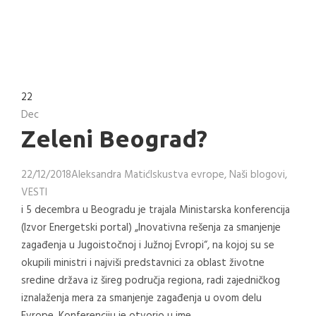
22
Dec
Zeleni Beograd?
22/12/2018
Aleksandra Matić
Iskustva evrope
,
Naši blogovi
,
VESTI
i 5 decembra u Beogradu je trajala Ministarska konferencija
(Izvor Energetski portal) „Inovativna rešenja za smanjenje
zagađenja u Jugoistočnoj i Južnoj Evropi“, na kojoj su se
okupili ministri i najviši predstavnici za oblast životne
sredine država iz šireg područja regiona, radi zajedničkog
iznalaženja mera za smanjenje zagađenja u ovom delu