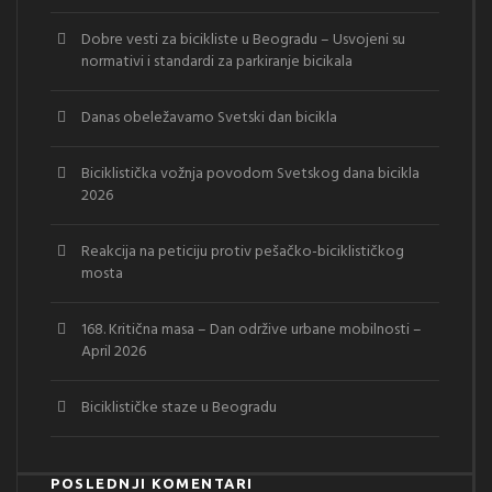
Dobre vesti za bicikliste u Beogradu – Usvojeni su
normativi i standardi za parkiranje bicikala
Danas obeležavamo Svetski dan bicikla
Biciklistička vožnja povodom Svetskog dana bicikla
2026
Reakcija na peticiju protiv pešačko-biciklističkog
mosta
168. Kritična masa – Dan održive urbane mobilnosti –
April 2026
Biciklističke staze u Beogradu
POSLEDNJI KOMENTARI