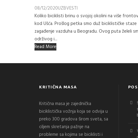
08/12/2020
UZB
VESTI
Koliko biciklisti brinu o svojoj okolini na više front
kod Ušća. Prošlog petka smo duž biciklističke staze
zagađenje vazduha u Beogradu. Ovog puta želeli smo
održivog i...
Read More
KRITIČNA MASA
POS
Kritična masa je zajednička
biciklistička vožnja koja se odvija u
preko 300 gradova širom sveta, sa
ciljem skretanja pažnje na
probleme sa kojima se biciklisti i