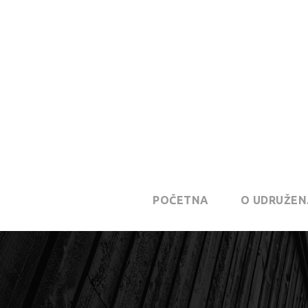
POČETNA
O UDRUŽEN