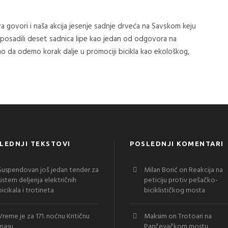
ova govori i naša akcija jesenje sadnje drveća na Savskom keju
 posadili deset sadnica lipe kao jedan od odgovora na
 da odemo korak dalje u promociji bicikla kao ekološkog,
LEDNJI TEKSTOVI
POSLEDNJI KOMENTARI
Suspendovan još jedan tender za
Milan Borić
on
Reakcija na
sistem deljenja električnih
peticiju protiv pešačko-
bicikala i trotineta
biciklističkog mosta
Vreme je za 171. noćnu Kritičnu
Maksim
on
Trotoari na
masu
Pančevačkom mostu