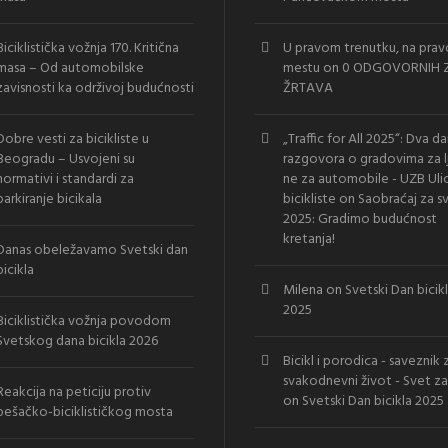
Biciklistička vožnja 170. Kritična
U pravom trenutku, na pra
masa – Od automobilske
mestu
on
0 ODGOVORNIH Z
zavisnosti ka održivoj budućnosti
ŽRTAVA
Dobre vesti za bicikliste u
„Traffic for All 2025“: Dva d
Beogradu – Usvojeni su
razgovora o gradovima za l
normativi i standardi za
ne za automobile - UZB Uli
parkiranje bicikala
bicikliste
on
Saobraćaj za s
2025: Gradimo budućnost
kretanja!
Danas obeležavamo Svetski dan
bicikla
Milena
on
Svetski Dan bicik
2025
Biciklistička vožnja povodom
Svetskog dana bicikla 2026
Bicikl i porodica - saveznik 
svakodnevni život - Svet za
Reakcija na peticiju protiv
on
Svetski Dan bicikla 2025
pešačko-biciklističkog mosta