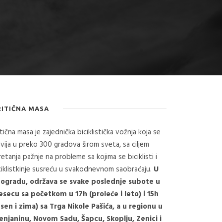
RITIČNA MASA
itična masa je zajednička biciklistička vožnja koja se
vija u preko 300 gradova širom sveta, sa ciljem
retanja pažnje na probleme sa kojima se biciklisti i
ciklistkinje susreću u svakodnevnom saobraćaju.
U
ogradu, održava se svake poslednje subote u
secu sa početkom u 17h (proleće i leto) i 15h
esen i zima) sa Trga Nikole Pašića, a u regionu u
enjaninu, Novom Sadu, Šapcu, Skoplju, Zenici i