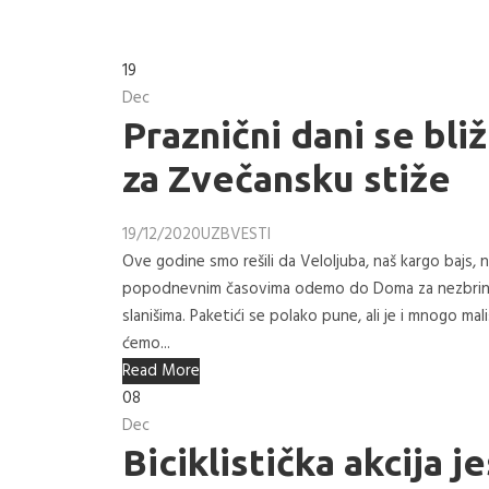
19
Dec
Praznični dani se bli
za Zvečansku stiže
19/12/2020
UZB
VESTI
Ove godine smo rešili da Veloljuba, naš kargo bajs
popodnevnim časovima odemo do Doma za nezbrinutu 
slanišima. Paketići se polako pune, ali je i mnogo ma
ćemo...
Read More
08
Dec
Biciklistička akcija 