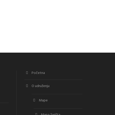
Početna
O udruženju
Mape
Mapa žarišta