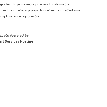
grebu.
To je mesečna proslava biciklizma (ne
otest), događaj koji pripada građanima i građankama
 najdirektniji mogući način.
bsite Powered by
nt Services Hosting