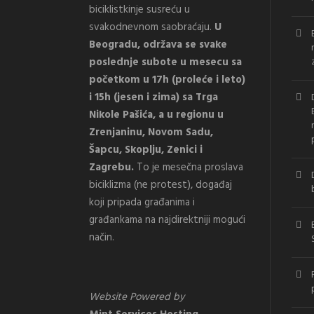
biciklistkinje susreću u
svakodnevnom saobraćaju.
U
Beogradu, održava se svake
poslednje subote u mesecu sa
početkom u 17h (proleće i leto)
i 15h (jesen i zima) sa Trga
Nikole Pašića, a u regionu u
Zrenjaninu, Novom Sadu,
Šapcu, Skoplju, Zenici i
Zagrebu.
To je mesečna proslava
biciklizma (ne protest), događaj
koji pripada građanima i
građankama na najdirektniji mogući
način.
Website Powered by