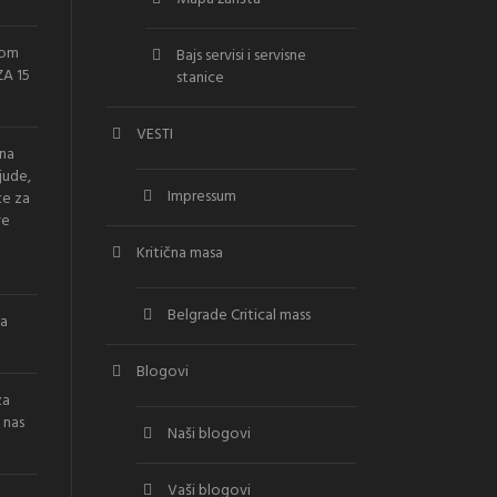
vom
Bajs servisi i servisne
A 15
stanice
VESTI
ana
jude,
Impressum
ce za
ve
Kritična masa
Belgrade Critical mass
la
Blogovi
za
 nas
Naši blogovi
Vaši blogovi