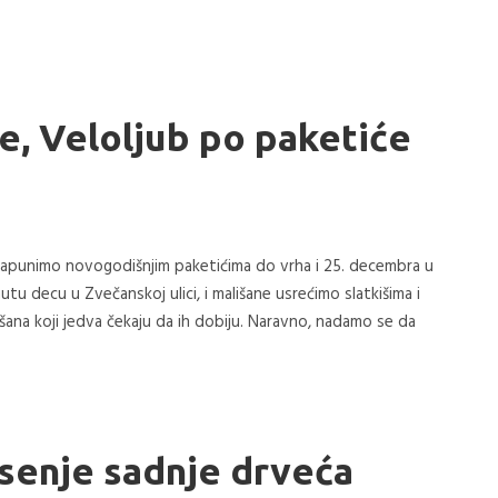
že, Veloljub po paketiće
, napunimo novogodišnjim paketićima do vrha i 25. decembra u
decu u Zvečanskoj ulici, i mališane usrećimo slatkišima i
lišana koji jedva čekaju da ih dobiju. Naravno, nadamo se da
jesenje sadnje drveća