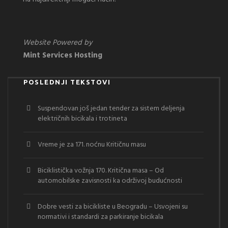
Website Powered by
Mint Services Hosting
POSLEDNJI TEKSTOVI
Suspendovan još jedan tender za sistem deljenja
električnih bicikala i trotineta
Vreme je za 171. noćnu Kritičnu masu
Biciklistička vožnja 170. Kritična masa – Od
automobilske zavisnosti ka održivoj budućnosti
Dobre vesti za bicikliste u Beogradu – Usvojeni su
normativi i standardi za parkiranje bicikala