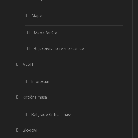
Mape
Mapa žarišta
Bajs servisi i servisne stanice
VESTI
Impressum
Kritična masa
Belgrade Critical mass
Blogovi