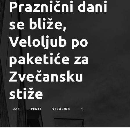
Praznični dani
se bliže,
Veloljub po
paketiće za
Zvečansku
stiže
UZB
VESTI
VELOLJUB
1