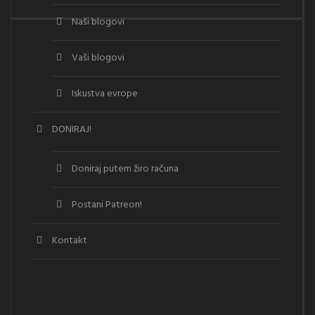
Naši blogovi
Vaši blogovi
Iskustva evrope
DONIRAJ!
Doniraj putem žiro računa
Postani Patreon!
Kontakt