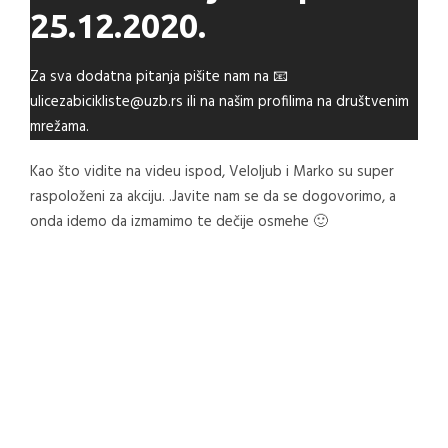
25.12.2020.
Za sva dodatna pitanja pišite nam na 📧
ulicezabicikliste@uzb.rs ili na našim profilima na društvenim
mrežama.
Kao što vidite na videu ispod, Veloljub i Marko su super
raspoloženi za akciju. .Javite nam se da se dogovorimo, a
onda idemo da izmamimo te dečije osmehe 🙂