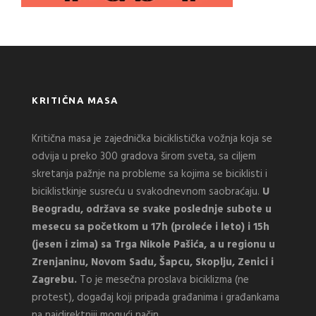
KRITIČNA MASA
Kritična masa je zajednička biciklistička vožnja koja se
odvija u preko 300 gradova širom sveta, sa ciljem
skretanja pažnje na probleme sa kojima se biciklisti i
biciklistkinje susreću u svakodnevnom saobraćaju.
U
Beogradu, održava se svake poslednje subote u
mesecu sa početkom u 17h (proleće i leto) i 15h
(jesen i zima) sa Trga Nikole Pašića, a u regionu u
Zrenjaninu, Novom Sadu, Šapcu, Skoplju, Zenici i
Zagrebu.
To je mesečna proslava biciklizma (ne
protest), događaj koji pripada građanima i građankama
na najdirektniji mogući način.