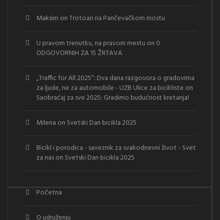
Maksim
on
Trotoari na Pančevačkom mostu
U pravom trenutku, na pravom mestu
on
0
ODGOVORNIH ZA 15 ŽRTAVA
„Traffic for All 2025“: Dva dana razgovora o gradovima
za ljude, ne za automobile - UZB Ulice za bicikliste
on
Saobraćaj za sve 2025: Gradimo budućnost kretanja!
Milena
on
Svetski Dan bicikla 2025
Bicikl i porodica - saveznik za svakodnevni život - Svet
za nas
on
Svetski Dan bicikla 2025
Početna
O udruženju