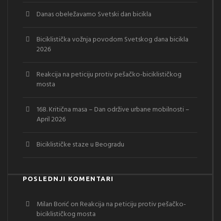
Danas obeležavamo Svetski dan bicikla
Biciklistička vožnja povodom Svetskog dana bicikla
2026
Reakcija na peticiju protiv pešačko-biciklističkog
mosta
168. Kritična masa – Dan održive urbane mobilnosti –
April 2026
Biciklističke staze u Beogradu
POSLEDNJI KOMENTARI
Milan Borić
on
Reakcija na peticiju protiv pešačko-
biciklističkog mosta