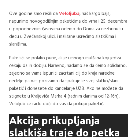
Ove godine smo rešili da
Veloljuba
, naš kargo bajs,
napunimo novogodišnjim paketićima do vrha i 25. decembra
u popodnevnim časovima odemo do Doma za nezbrinutu
decu u Zvečanskoj ulici, i mališane usrećimo slatkišima i
slanišima.
Paketići se polako pune, ali je i mnogo mališana koji jedva
čekaju da ih dobiju. Naravno, nadamo se da ćemo solidarno,
zajedno sa vama ispuniti zacrtani cilj do kraja naredne
nedelje pa vas pozivamo da spakujete svoj slatko/slani
paketić i donesete do kancelarije UZB. Ako ne možete da
stignete u Kraljevića Marka 4 (radnim danima od 12-16h),
Veloljub ce rado doći do vas da pokupi paketić.
Akcija prikupljanja
slatkiša traje do petka