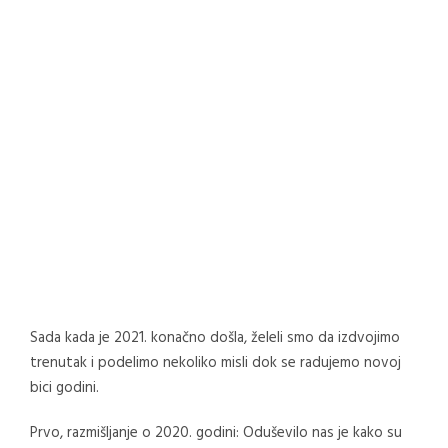
Sada kada je 2021. konačno došla, želeli smo da izdvojimo
trenutak i podelimo nekoliko misli dok se radujemo novoj
bici godini.
Prvo, razmišljanje o 2020. godini: Oduševilo nas je kako su