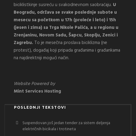
biciklistkinje susreću u svakodnevnom saobraćaju.
U
Beogradu, održava se svake poslednje subote u
mesecu sa početkom u 17h (proleće i leto) i 15h
(jesen i zima) sa Trga Nikole Pašića, a u regionu u
Zrenjaninu, Novom Sadu, Šapcu, Skoplju, Zenici i
Zagrebu.
To je mesečna proslava biciklizma (ne
protest), događaj koji pripada građanima i građankama
na najdirektniji mogući način.
Website Powered by
Mint Services Hosting
POSLEDNJI TEKSTOVI
Suspendovan još jedan tender za sistem deljenja
električnih bicikala i trotineta