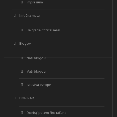
Impressum
Kritična masa
Belgrade Critical mass
Blogovi
Naši blogovi
Vaši blogovi
Iskustva evrope
DONIRAJ!
Doniraj putem žiro računa