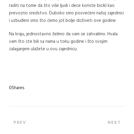
raditi na tome da što više ljudi i dece koriste bicikl kao
prevozno sredstvo. Duboko smo posvećeni našoj zajednici
i uzbuđeni smo što ćemo još bolje doživeti ove godine.
Na kraju, jednostavno želimo da vam se zahvalimo. Hvala
vam što ste bili sa nama u toku godine i što svojim
zalaganjem ulažete u ovu zajednicu.
0
Shares
PREV
NEXT