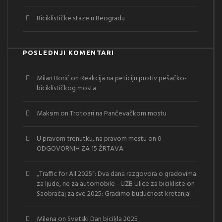
Biciklističke staze u Beogradu
POSLEDNJI KOMENTARI
Milan Borić
on
Reakcija na peticiju protiv pešačko-
biciklističkog mosta
Maksim
on
Trotoari na Pančevačkom mostu
U pravom trenutku, na pravom mestu
on
0
ODGOVORNIH ZA 15 ŽRTAVA
„Traffic for All 2025“: Dva dana razgovora o gradovima
za ljude, ne za automobile - UZB Ulice za bicikliste
on
Saobraćaj za sve 2025: Gradimo budućnost kretanja!
Milena
on
Svetski Dan bicikla 2025