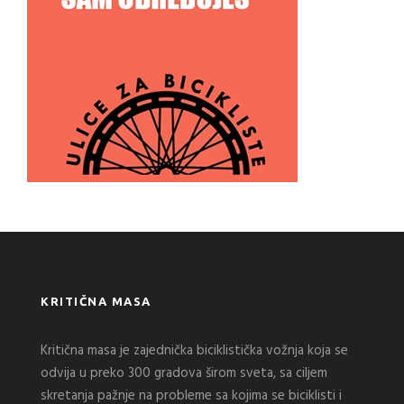
KRITIČNA MASA
Kritična masa je zajednička biciklistička vožnja koja se
odvija u preko 300 gradova širom sveta, sa ciljem
skretanja pažnje na probleme sa kojima se biciklisti i