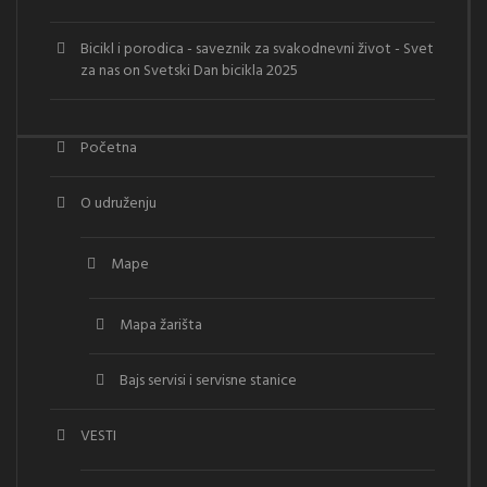
Bicikl i porodica - saveznik za svakodnevni život - Svet
za nas
on
Svetski Dan bicikla 2025
Početna
O udruženju
Mape
Mapa žarišta
Bajs servisi i servisne stanice
VESTI