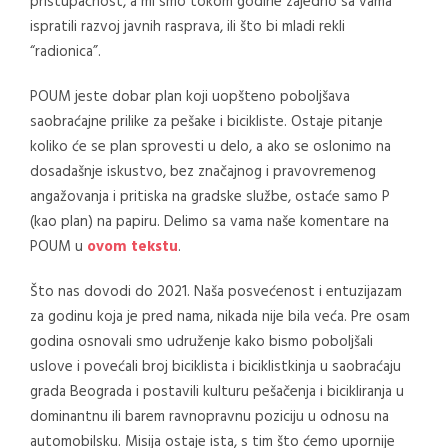
pristupačnost, a mi smo tokom godine zajedno sa vama
ispratili razvoj javnih rasprava, ili što bi mladi rekli
“radionica”.
POUM jeste dobar plan koji uopšteno poboljšava
saobraćajne prilike za pešake i bicikliste. Ostaje pitanje
koliko će se plan sprovesti u delo, a ako se oslonimo na
dosadašnje iskustvo, bez značajnog i pravovremenog
angažovanja i pritiska na gradske službe, ostaće samo P
(kao plan) na papiru. Delimo sa vama naše komentare na
POUM u
ovom tekstu
.
Što nas dovodi do 2021. Naša posvećenost i entuzijazam
za godinu koja je pred nama, nikada nije bila veća. Pre osam
godina osnovali smo udruženje kako bismo poboljšali
uslove i povećali broj biciklista i biciklistkinja u saobraćaju
grada Beograda i postavili kulturu pešačenja i bicikliranja u
dominantnu ili barem ravnopravnu poziciju u odnosu na
automobilsku. Misija ostaje ista, s tim što ćemo upornije