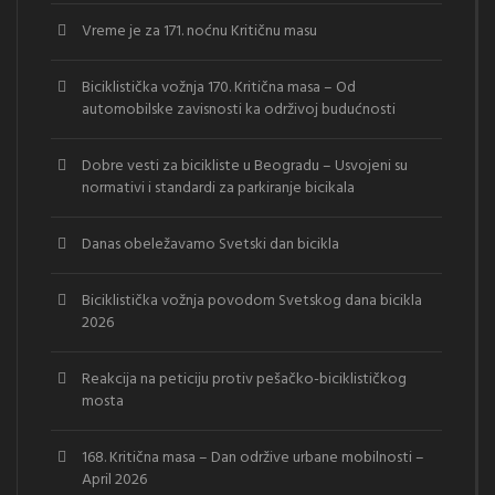
Vreme je za 171. noćnu Kritičnu masu
Biciklistička vožnja 170. Kritična masa – Od
automobilske zavisnosti ka održivoj budućnosti
Dobre vesti za bicikliste u Beogradu – Usvojeni su
normativi i standardi za parkiranje bicikala
Danas obeležavamo Svetski dan bicikla
Biciklistička vožnja povodom Svetskog dana bicikla
2026
Reakcija na peticiju protiv pešačko-biciklističkog
mosta
168. Kritična masa – Dan održive urbane mobilnosti –
April 2026