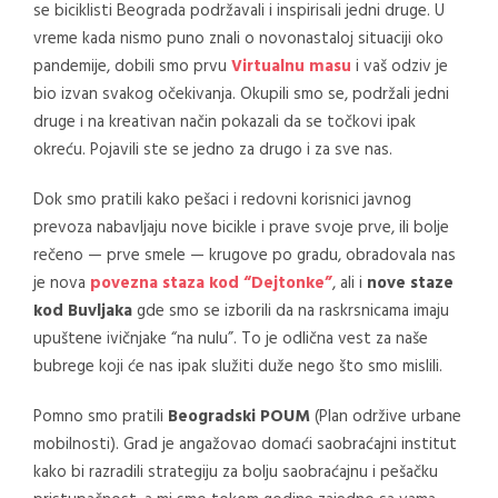
se biciklisti Beograda podržavali i inspirisali jedni druge. U
vreme kada nismo puno znali o novonastaloj situaciji oko
pandemije, dobili smo prvu
Virtualnu masu
i vaš odziv je
bio izvan svakog očekivanja. Okupili smo se, podržali jedni
druge i na kreativan način pokazali da se točkovi ipak
okreću. Pojavili ste se jedno za drugo i za sve nas.
Dok smo pratili kako pešaci i redovni korisnici javnog
prevoza nabavljaju nove bicikle i prave svoje prve, ili bolje
rečeno — prve smele — krugove po gradu, obradovala nas
je nova
povezna staza kod “Dejtonke”
, ali i
nove staze
kod Buvljaka
gde smo se izborili da na raskrsnicama imaju
upuštene ivičnjake “na nulu”. To je odlična vest za naše
bubrege koji će nas ipak služiti duže nego što smo mislili.
Pomno smo pratili
Beogradski POUM
(Plan održive urbane
mobilnosti). Grad je angažovao domaći saobraćajni institut
kako bi razradili strategiju za bolju saobraćajnu i pešačku