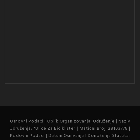
Osnovni Podaci | Oblik Organizovanja: Udruženje | Naziv
Udruženja: "Ulice Za Bicikliste" | Matični Broj: 28103778 |
Poslovni Podaci | Datum Osnivanja I Donošenja Statuta: