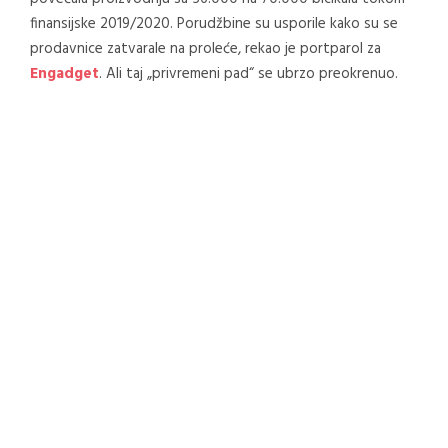
finansijske 2019/2020. Porudžbine su usporile kako su se
prodavnice zatvarale na proleće, rekao je portparol za
Engadget
. Ali taj „privremeni pad“ se ubrzo preokrenuo.