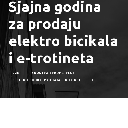
Sjajna godina
za prodaju
elektro bicikala
i e-trotineta
UZB
ISKUSTVA EVROPE
,
VESTI
ELEKTRO BICIKL
,
PRODAJA
,
TROTINET
0