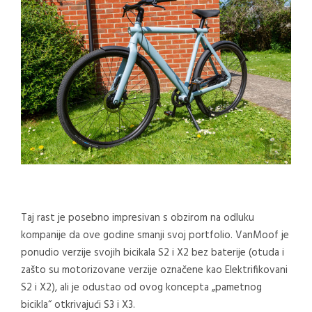
Taj rast je posebno impresivan s obzirom na odluku
kompanije da ove godine smanji svoj portfolio. VanMoof je
ponudio verzije svojih bicikala S2 i X2 bez baterije (otuda i
zašto su motorizovane verzije označene kao Elektrifikovani
S2 i X2), ali je odustao od ovog koncepta „pametnog
bicikla“ otkrivajući S3 i X3.