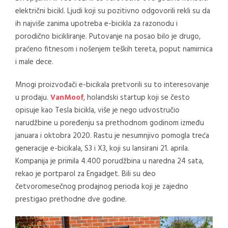
električni bicikl. Ljudi koji su pozitivno odgovorili rekli su da
ih najviše zanima upotreba e-bicikla za razonodu i
porodično bicikliranje. Putovanje na posao bilo je drugo,
praćeno fitnesom i nošenjem teških tereta, poput namirnica
i male dece.
Mnogi proizvođači e-bicikala pretvorili su to interesovanje
u prodaju.
VanMoof
, holandski startup koji se često
opisuje kao Tesla bicikla, više je nego udvostručio
narudžbine u poređenju sa prethodnom godinom između
januara i oktobra 2020. Rastu je nesumnjivo pomogla treća
generacije e-bicikala, S3 i X3, koji su lansirani 21. aprila.
Kompanija je primila 4.400 porudžbina u naredna 24 sata,
rekao je portparol za Engadget. Bili su deo
četvoromesečnog prodajnog perioda koji je zajedno
prestigao prethodne dve godine.