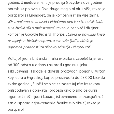
godinu. U međuvremenu je prodaja Gocycle-a ove godine
porasla za polovinu. Ovo drugo moglo bi biti i više, rekao je
portparol za Engadget, da je kompanija imala više zaliha.
„
Osvrnućemo se unazad i videćemo ovo kao trenutak kada
su e-bicikli ušli u mainstream
“, rekao je osnivač i dizajner
kompanije Gocycle Richard Thorpe. „
Covid je povukao krivu
usvajanja e-bicikala napred, a sve više ljudi uvidelo je
ogromne prednosti za njihovo zdravlje i životni stil
.“
Volt, još jedna britanska marka e-bicikala, zabeležila je rast
od 300 odsto u odnosu na prošlu godinu u jeku
zaključavanja. Takođe je dovršla proizvodni pogon u Milton
Keynes-u u Engleskoj, koji će proizvoditi do 25.000 bicikala
svake godine. „Suočili smo se sa zastrašujućim izazovom
prilagođavanja objekata i procesa kako bismo osigurali
sigurnost naših ljudi i kupaca, istovremeno ostvarujući naš
san o isporuci najsavremenije fabrike e-bicikala“, rekao je
portparol.