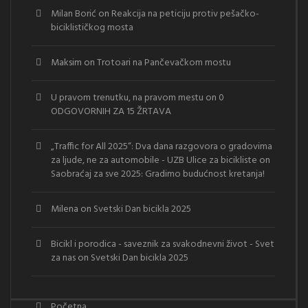
Milan Borić
on
Reakcija na peticiju protiv pešačko-
biciklističkog mosta
Maksim
on
Trotoari na Pančevačkom mostu
U pravom trenutku, na pravom mestu
on
0
ODGOVORNIH ZA 15 ŽRTAVA
„Traffic for All 2025“: Dva dana razgovora o gradovima
za ljude, ne za automobile - UZB Ulice za bicikliste
on
Saobraćaj za sve 2025: Gradimo budućnost kretanja!
Milena
on
Svetski Dan bicikla 2025
Bicikl i porodica - saveznik za svakodnevni život - Svet
za nas
on
Svetski Dan bicikla 2025
Početna