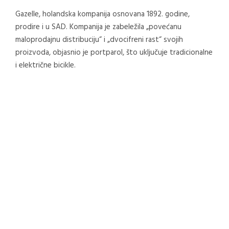
Gazelle, holandska kompanija osnovana 1892. godine,
prodire i u SAD. Kompanija je zabeležila „povećanu
maloprodajnu distribuciju“ i „dvocifreni rast“ svojih
proizvoda, objasnio je portparol, što uključuje tradicionalne
i električne bicikle.