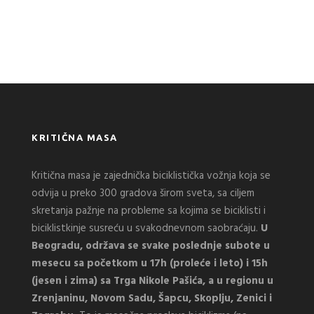
KRITIČNA MASA
Kritična masa je zajednička biciklistička vožnja koja se
odvija u preko 300 gradova širom sveta, sa ciljem
skretanja pažnje na probleme sa kojima se biciklisti i
biciklistkinje susreću u svakodnevnom saobraćaju.
U
Beogradu, održava se svake poslednje subote u
mesecu sa početkom u 17h (proleće i leto) i 15h
(jesen i zima) sa Trga Nikole Pašića, a u regionu u
Zrenjaninu, Novom Sadu, Šapcu, Skoplju, Zenici i