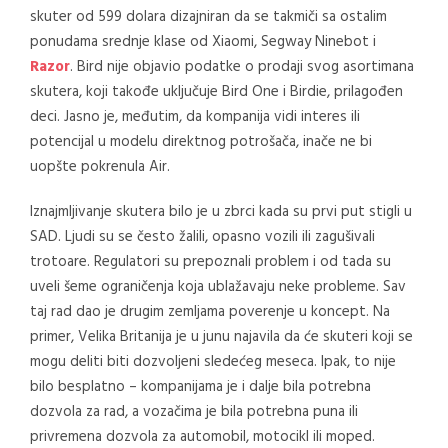
skuter od 599 dolara dizajniran da se takmiči sa ostalim
ponudama srednje klase od Xiaomi, Segway Ninebot i
Razor
. Bird nije objavio podatke o prodaji svog asortimana
skutera, koji takođe uključuje Bird One i Birdie, prilagođen
deci. Jasno je, međutim, da kompanija vidi interes ili
potencijal u modelu direktnog potrošača, inače ne bi
uopšte pokrenula Air.
Iznajmljivanje skutera bilo je u zbrci kada su prvi put stigli u
SAD. Ljudi su se često žalili, opasno vozili ili zagušivali
trotoare. Regulatori su prepoznali problem i od tada su
uveli šeme ograničenja koja ublažavaju neke probleme. Sav
taj rad dao je drugim zemljama poverenje u koncept. Na
primer, Velika Britanija je u junu najavila da će skuteri koji se
mogu deliti biti dozvoljeni sledećeg meseca. Ipak, to nije
bilo besplatno – kompanijama je i dalje bila potrebna
dozvola za rad, a vozačima je bila potrebna puna ili
privremena dozvola za automobil, motocikl ili moped.