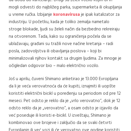
da dođu do kancelarije. Drugi su želeli vozilo kojim bi ih
mogli odvesti do najbližeg parka, supermarketa ili okupljanja
u vreme ručka. Izbijanje
koronavirusa
je ipak katalizator za
industriju. U početku, kada je toliko zemalja nametalo
stroge blokade, ljudi su želeli način da bezbedno rekreiraju
na otvorenom. Tada, kako su ograničenja počela da se
ublažavaju, građani su tražili nove načine kretanja – radi
posla, zadovoljstva ili obavljanja poslova – koji bi
minimalizovali njihov kontakt sa drugim ljudima. Za mnoge je
očigledan odgovor bio – malo električno vozilo.
Još u aprilu, čuveni Shimano anketirao je 13.000 Evropljana
da li je veća verovatnoća da će kupiti, iznajmiti ili uopšte
koristiti električni bicikl u poređenju sa periodom od pre 12
meseci. Pet odsto je reklo da je „vrlo verovatno“, dok je 12
odsto reklo da je „verovatno“, a osam odsto je izjavilo da
već poseduje ili koristi e-bicikl. U izveštaju, Shimano je
kombinovao ove brojeve i zaključio da se svaki četvrti
Evropljanin ili već vozi ili će verovatno ove godine koristiti