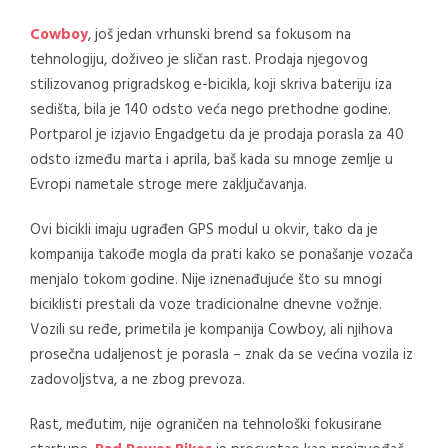
Cowboy
, još jedan vrhunski brend sa fokusom na
tehnologiju, doživeo je sličan rast. Prodaja njegovog
stilizovanog prigradskog e-bicikla, koji skriva bateriju iza
sedišta, bila je 140 odsto veća nego prethodne godine.
Portparol je izjavio Engadgetu da je prodaja porasla za 40
odsto između marta i aprila, baš kada su mnoge zemlje u
Evropi nametale stroge mere zaključavanja.
Ovi bicikli imaju ugrađen GPS modul u okvir, tako da je
kompanija takođe mogla da prati kako se ponašanje vozača
menjalo tokom godine. Nije iznenađujuće što su mnogi
biciklisti prestali da voze tradicionalne dnevne vožnje.
Vozili su ređe, primetila je kompanija Cowboy, ali njihova
prosečna udaljenost je porasla – znak da se većina vozila iz
zadovoljstva, a ne zbog prevoza.
Rast, međutim, nije ograničen na tehnološki fokusirane