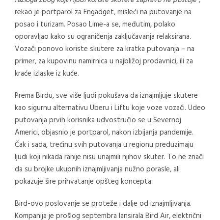
rekao je portparol za Engadget, misleći na putovanje na
posao i turizam. Posao Lime-a se, međutim, polako
oporavljao kako su ograničenja zaključavanja relaksirana.
Vozači ponovo koriste skutere za kratka putovanja – na
primer, za kupovinu namirnica u najbližoj prodavnici, ili za
kraće izlaske iz kuće.
Prema Birdu, sve više ljudi pokušava da iznajmljuje skutere
kao sigurnu alternativu Uberu i Liftu koje voze vozači. Udeo
putovanja prvih korisnika udvostručio se u Severnoj
Americi, objasnio je portparol, nakon izbijanja pandemije.
Čak i sada, trećinu svih putovanja u regionu preduzimaju
ljudi koji nikada ranije nisu unajmili njihov skuter. To ne znači
da su brojke ukupnih iznajmljivanja nužno porasle, ali
pokazuje šire prihvatanje opšteg koncepta.
Bird-ovo poslovanje se proteže i dalje od iznajmljivanja.
Kompanija je prošlog septembra lansirala Bird Air, električni