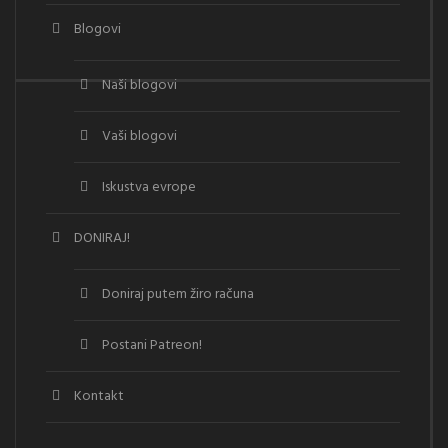
Blogovi
Naši blogovi
Vaši blogovi
Iskustva evrope
DONIRAJ!
Doniraj putem žiro računa
Postani Patreon!
Kontakt