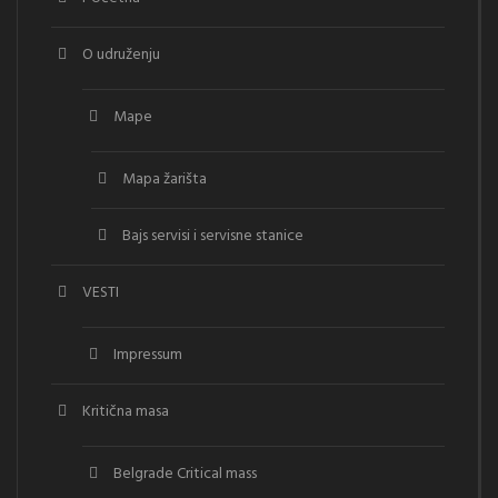
O udruženju
Mape
Mapa žarišta
Bajs servisi i servisne stanice
VESTI
Impressum
Kritična masa
Belgrade Critical mass