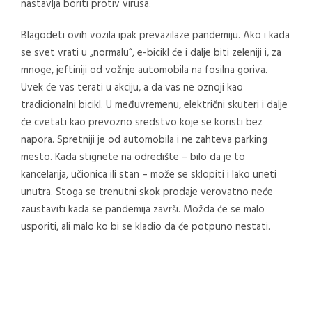
nastavlja boriti protiv virusa.
Blagodeti ovih vozila ipak prevazilaze pandemiju. Ako i kada
se svet vrati u „normalu“, e-bicikl će i dalje biti zeleniji i, za
mnoge, jeftiniji od vožnje automobila na fosilna goriva.
Uvek će vas terati u akciju, a da vas ne oznoji kao
tradicionalni bicikl. U međuvremenu, električni skuteri i dalje
će cvetati kao prevozno sredstvo koje se koristi bez
napora. Spretniji je od automobila i ne zahteva parking
mesto. Kada stignete na odredište – bilo da je to
kancelarija, učionica ili stan – može se sklopiti i lako uneti
unutra. Stoga se trenutni skok prodaje verovatno neće
zaustaviti kada se pandemija završi. Možda će se malo
usporiti, ali malo ko bi se kladio da će potpuno nestati.