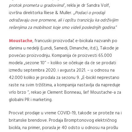
protok prometa u gradovima
“, rekla je dr Sandra Volf,
izvršna direktorka Riese & Muller. „
Podaci o prodaji
odražavaju ove promene, ali i opštu tranziciju ka održivijim
rešenjima za mobilnost koje smo videli poslednjih godina
.“
Moustache
, francuski proizvođač e-bicikala nazvanih po
danima u nedelji (Lundi, Samedi, Dimanche, itd.), Takođe je
povećao proizvodnju. Kompanija će proizvesti 65.000
modela „sezone 10“ – koliko se očekuje da će se prodati
između septembra 2020. i avgusta 2021. – u odnosu na
42.000 koliko je prodala za sezonu 9. „E-bicikl neprestano
raste na svim tržištima, a kompanija nastavlja da napreduje
vrlo brzo “, rekao je Clement Bonneau, šef Moustache-a za
globalni PR i marketing.
Procvat prodaje u vreme COVID-19, takođe se proteže na i
britanske brendove. Prodaja Bromptonovog električnog
bicikla, na primer, porasla je 40 odsto u odnosu na prošlu