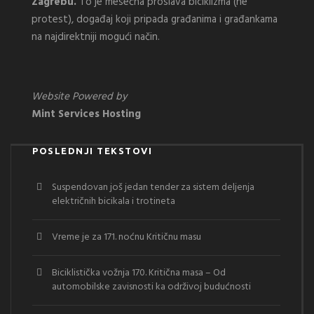
Zagrebu.
To je mesečna proslava biciklizma (ne
protest), događaj koji pripada građanima i građankama
na najdirektniji mogući način.
Website Powered by
Mint Services Hosting
POSLEDNJI TEKSTOVI
Suspendovan još jedan tender za sistem deljenja
električnih bicikala i trotineta
Vreme je za 171. noćnu Kritičnu masu
Biciklistička vožnja 170. Kritična masa – Od
automobilske zavisnosti ka održivoj budućnosti