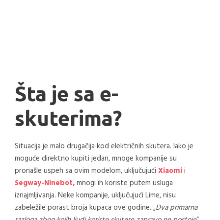
Šta je sa e-
skuterima?
Situacija je malo drugačija kod električnih skutera. Iako je
moguće direktno kupiti jedan, mnoge kompanije su
pronašle uspeh sa ovim modelom, uključujući
Xiaomi
i
Segway-Ninebot,
mnogi ih koriste putem usluga
iznajmljivanja. Neke kompanije, uključujući Lime, ​​nisu
zabeležile porast broja kupaca ove godine. „
Dva primarna
razloga zbog kojih ljudi koriste skutere zapravo ne postoje
“,