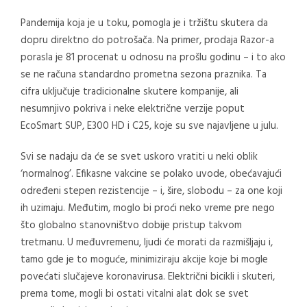
Pandemija koja je u toku, pomogla je i tržištu skutera da
dopru direktno do potrošača. Na primer, prodaja Razor-a
porasla je 81 procenat u odnosu na prošlu godinu – i to ako
se ne računa standardno prometna sezona praznika. Ta
cifra uključuje tradicionalne skutere kompanije, ali
nesumnjivo pokriva i neke električne verzije poput
EcoSmart SUP, E300 HD i C25, koje su sve najavljene u julu.
Svi se nadaju da će se svet uskoro vratiti u neki oblik
‘normalnog’. Efikasne vakcine se polako uvode, obećavajući
određeni stepen rezistencije – i, šire, slobodu – za one koji
ih uzimaju. Međutim, moglo bi proći neko vreme pre nego
što globalno stanovništvo dobije pristup takvom
tretmanu. U međuvremenu, ljudi će morati da razmišljaju i,
tamo gde je to moguće, minimiziraju akcije koje bi mogle
povećati slučajeve koronavirusa. Električni bicikli i skuteri,
prema tome, mogli bi ostati vitalni alat dok se svet