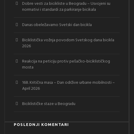
Dobre vesti za bicikliste u Beogradu – Usvojeni su
normativi i standardi za parkiranje bicikala
Danas obeležavamo Svetski dan bicikla
Biciklistička vožnja povodom Svetskog dana bicikla
2026
Reakcija na peticiju protiv pešačko-biciklističkog
mosta
168. Kritična masa – Dan održive urbane mobilnosti –
April 2026
Biciklističke staze u Beogradu
POSLEDNJI KOMENTARI