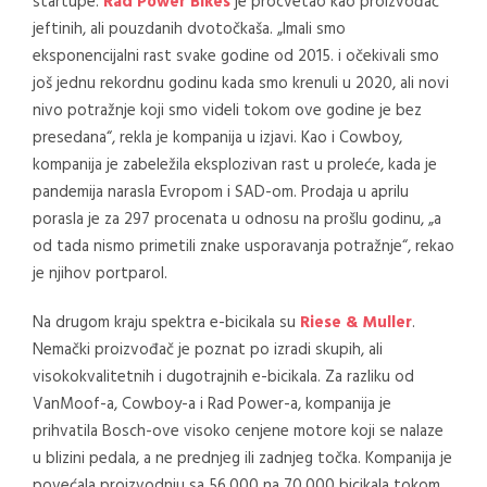
startupe.
Rad Power Bikes
je procvetao kao proizvođač
jeftinih, ali pouzdanih dvotočkaša. „Imali smo
eksponencijalni rast svake godine od 2015. i očekivali smo
još jednu rekordnu godinu kada smo krenuli u 2020, ali novi
nivo potražnje koji smo videli tokom ove godine je bez
presedana“, rekla je kompanija u izjavi. Kao i Cowboy,
kompanija je zabeležila eksplozivan rast u proleće, kada je
pandemija narasla Evropom i SAD-om. Prodaja u aprilu
porasla je za 297 procenata u odnosu na prošlu godinu, „a
od tada nismo primetili znake usporavanja potražnje“, rekao
je njihov portparol.
Na drugom kraju spektra e-bicikala su
Riese & Muller
.
Nemački proizvođač je poznat po izradi skupih, ali
visokokvalitetnih i dugotrajnih e-bicikala. Za razliku od
VanMoof-a, Cowboy-a i Rad Power-a, kompanija je
prihvatila Bosch-ove visoko cenjene motore koji se nalaze
u blizini pedala, a ne prednjeg ili zadnjeg točka. Kompanija je
povećala proizvodnju sa 56.000 na 70.000 bicikala tokom