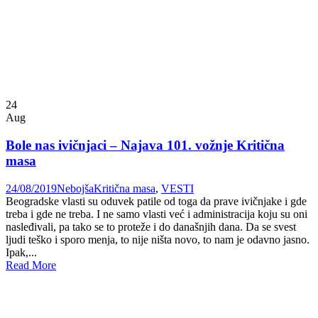
24
Aug
Bole nas ivičnjaci – Najava 101. vožnje Kritična
masa
24/08/2019
Nebojša
Kritična masa
,
VESTI
Beogradske vlasti su oduvek patile od toga da prave ivičnjake i gde
treba i gde ne treba. I ne samo vlasti već i administracija koju su oni
nasleđivali, pa tako se to proteže i do današnjih dana. Da se svest
ljudi teško i sporo menja, to nije ništa novo, to nam je odavno jasno.
Ipak,...
Read More