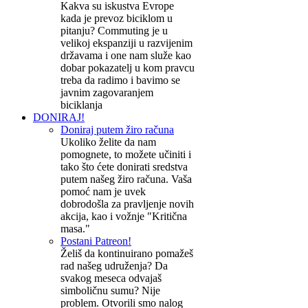
Kakva su iskustva Evrope
kada je prevoz biciklom u
pitanju? Commuting je u
velikoj ekspanziji u razvijenim
državama i one nam služe kao
dobar pokazatelj u kom pravcu
treba da radimo i bavimo se
javnim zagovaranjem
biciklanja
DONIRAJ!
Doniraj putem žiro računa
Ukoliko želite da nam
pomognete, to možete učiniti i
tako što ćete donirati sredstva
putem našeg žiro računa. Vaša
pomoć nam je uvek
dobrodošla za pravljenje novih
akcija, kao i vožnje "Kritična
masa."
Postani Patreon!
Želiš da kontinuirano pomažeš
rad našeg udruženja? Da
svakog meseca odvajaš
simboličnu sumu? Nije
problem. Otvorili smo nalog