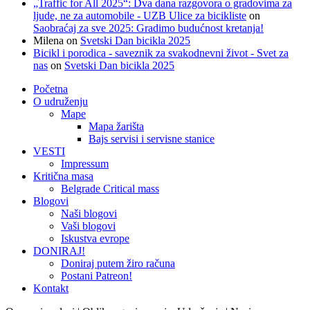
„Traffic for All 2025“: Dva dana razgovora o gradovima za
ljude, ne za automobile - UZB Ulice za bicikliste
on
Saobraćaj za sve 2025: Gradimo budućnost kretanja!
Milena
on
Svetski Dan bicikla 2025
Bicikl i porodica - saveznik za svakodnevni život - Svet za
nas
on
Svetski Dan bicikla 2025
Početna
O udruženju
Mape
Mapa žarišta
Bajs servisi i servisne stanice
VESTI
Impressum
Kritična masa
Belgrade Critical mass
Blogovi
Naši blogovi
Vaši blogovi
Iskustva evrope
DONIRAJ!
Doniraj putem žiro računa
Postani Patreon!
Kontakt