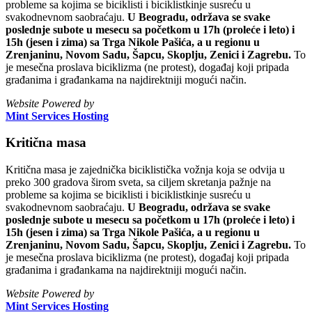
probleme sa kojima se biciklisti i biciklistkinje susreću u
svakodnevnom saobraćaju.
U Beogradu, održava se svake
poslednje subote u mesecu sa početkom u 17h (proleće i leto) i
15h (jesen i zima) sa Trga Nikole Pašića, a u regionu u
Zrenjaninu, Novom Sadu, Šapcu, Skoplju, Zenici i Zagrebu.
To
je mesečna proslava biciklizma (ne protest), događaj koji pripada
građanima i građankama na najdirektniji mogući način.
Website Powered by
Mint Services Hosting
Kritična masa
Kritična masa je zajednička biciklistička vožnja koja se odvija u
preko 300 gradova širom sveta, sa ciljem skretanja pažnje na
probleme sa kojima se biciklisti i biciklistkinje susreću u
svakodnevnom saobraćaju.
U Beogradu, održava se svake
poslednje subote u mesecu sa početkom u 17h (proleće i leto) i
15h (jesen i zima) sa Trga Nikole Pašića, a u regionu u
Zrenjaninu, Novom Sadu, Šapcu, Skoplju, Zenici i Zagrebu.
To
je mesečna proslava biciklizma (ne protest), događaj koji pripada
građanima i građankama na najdirektniji mogući način.
Website Powered by
Mint Services Hosting