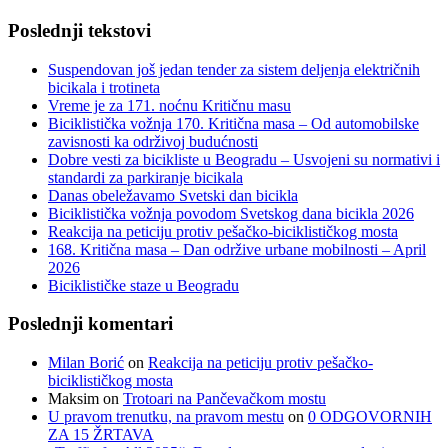
Poslednji tekstovi
Suspendovan još jedan tender za sistem deljenja električnih
bicikala i trotineta
Vreme je za 171. noćnu Kritičnu masu
Biciklistička vožnja 170. Kritična masa – Od automobilske
zavisnosti ka održivoj budućnosti
Dobre vesti za bicikliste u Beogradu – Usvojeni su normativi i
standardi za parkiranje bicikala
Danas obeležavamo Svetski dan bicikla
Biciklistička vožnja povodom Svetskog dana bicikla 2026
Reakcija na peticiju protiv pešačko-biciklističkog mosta
168. Kritična masa – Dan održive urbane mobilnosti – April
2026
Biciklističke staze u Beogradu
Poslednji komentari
Milan Borić
on
Reakcija na peticiju protiv pešačko-
biciklističkog mosta
Maksim
on
Trotoari na Pančevačkom mostu
U pravom trenutku, na pravom mestu
on
0 ODGOVORNIH
ZA 15 ŽRTAVA