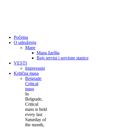
Početna
O udruženju
Mape
Mapa žarišta
Bajs servisi i servisne stanice
VESTI
Impressum
Kritična masa
Belgrade
Critical
mass
In
Belgrade,
Critical
mass is held
every last
Saturday of
the month,