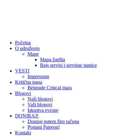
Početna
O udruženju
Mape
Mapa žarišta
Bajs servisi i servisne stanice
VESTI
Impressum
Kritična masa
Belgrade Critical mass
Blogovi
Naši blogovi
Vaši blogovi
Iskustva evrope
DONIRAJ!
Doniraj putem žiro računa
Postani Patreon!
Kontakt