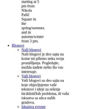
starting at 5
pm from
Nikola
Pašić
Square in
the
spring/summer,
and in
automn/winter
from 3 pm.
Blogovi
Naši blogovi
Naši blogovi je deo sajta na
kome mi pišemo neka svoja
promišljanja. Pogledajte,
možda nađete nešto što vas
interesuje.
Vaši blogovi
Vaši blogovi su deo sajta na
koje objavljujemo vaše
tekstove i ideje za rešenje
biciklističkih problema, ili vaša
iskustva sa ulica naših
gradova.
Iskustva evrope