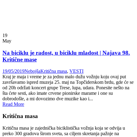
19
May
Na biciklu je radost, u biciklu mladost | Najava 98.
Kritične mase
19/05/2019
Nebojša
Kritična masa
,
VESTI
Kraj je maja i vreme je za jednu malo dužu vožnju koju ovaj put
završavamo ispred muzeja 25. maj na Topčiderskom brdu, gde će se
od 20h održati koncert grupe Trese, lupa, udara. Ponesite nešto na
šta ćete sesti, ako imate crvene pionirske marame i one su
dobrodošle, a mi dovozimo dve muzike kao i...
Read More
Kritična masa
Kritična masa je zajednička biciklistička vožnja koja se odvija u
preko 300 gradova širom sveta, sa ciljem skretanja pažnje na