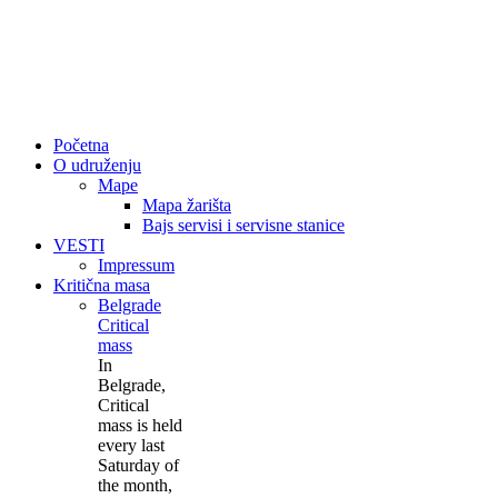
Početna
O udruženju
Mape
Mapa žarišta
Bajs servisi i servisne stanice
VESTI
Impressum
Kritična masa
Belgrade
Critical
mass
In
Belgrade,
Critical
mass is held
every last
Saturday of
the month,