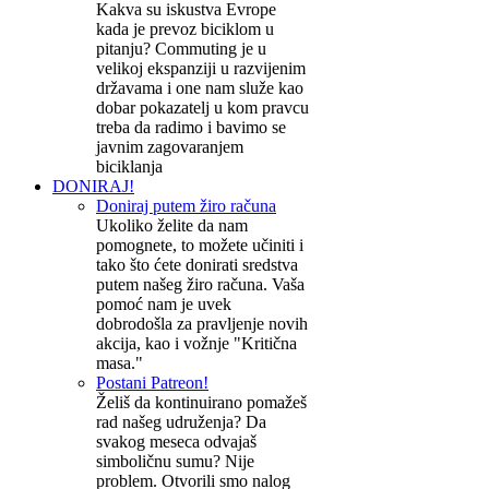
Kakva su iskustva Evrope
kada je prevoz biciklom u
pitanju? Commuting je u
velikoj ekspanziji u razvijenim
državama i one nam služe kao
dobar pokazatelj u kom pravcu
treba da radimo i bavimo se
javnim zagovaranjem
biciklanja
DONIRAJ!
Doniraj putem žiro računa
Ukoliko želite da nam
pomognete, to možete učiniti i
tako što ćete donirati sredstva
putem našeg žiro računa. Vaša
pomoć nam je uvek
dobrodošla za pravljenje novih
akcija, kao i vožnje "Kritična
masa."
Postani Patreon!
Želiš da kontinuirano pomažeš
rad našeg udruženja? Da
svakog meseca odvajaš
simboličnu sumu? Nije
problem. Otvorili smo nalog