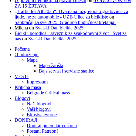
U pravom trenutku, na pravom mestu
on
0 ODGOVORNIH
ZA 15 ŽRTAVA
„Traffic for All 2025“: Dva dana razgovora o gradovima za
ljude, ne za automobile - UZB Ulice za bicikliste
on
Saobraćaj za sve 2025: Gradimo budućnost kretanja!
Milena
on
Svetski Dan bicikla 2025
Bicikl i porodica - saveznik za svakodnevni život - Svet za
nas
on
Svetski Dan bicikla 2025
Početna
O udruženju
Mape
Mapa žarišta
Bajs servisi i servisne stanice
VESTI
Impressum
Kritična masa
Belgrade Critical mass
Blogovi
Naši blogovi
Vaši blogovi
Iskustva evrope
DONIRAJ!
Doniraj putem žiro računa
Postani Patreon!