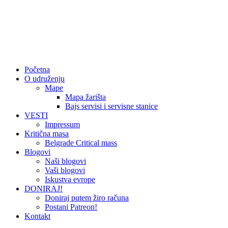
Početna
O udruženju
Mape
Mapa žarišta
Bajs servisi i servisne stanice
VESTI
Impressum
Kritična masa
Belgrade Critical mass
Blogovi
Naši blogovi
Vaši blogovi
Iskustva evrope
DONIRAJ!
Doniraj putem žiro računa
Postani Patreon!
Kontakt