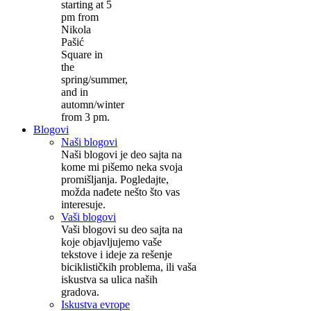
starting at 5
pm from
Nikola
Pašić
Square in
the
spring/summer,
and in
automn/winter
from 3 pm.
Blogovi
Naši blogovi
Naši blogovi je deo sajta na
kome mi pišemo neka svoja
promišljanja. Pogledajte,
možda nađete nešto što vas
interesuje.
Vaši blogovi
Vaši blogovi su deo sajta na
koje objavljujemo vaše
tekstove i ideje za rešenje
biciklističkih problema, ili vaša
iskustva sa ulica naših
gradova.
Iskustva evrope