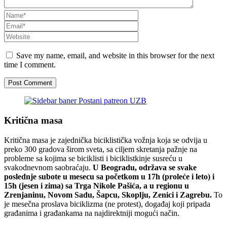
Save my name, email, and website in this browser for the next
time I comment.
Kritična masa
Kritična masa je zajednička biciklistička vožnja koja se odvija u
preko 300 gradova širom sveta, sa ciljem skretanja pažnje na
probleme sa kojima se biciklisti i biciklistkinje susreću u
svakodnevnom saobraćaju.
U Beogradu, održava se svake
poslednje subote u mesecu sa početkom u 17h (proleće i leto) i
15h (jesen i zima) sa Trga Nikole Pašića, a u regionu u
Zrenjaninu, Novom Sadu, Šapcu, Skoplju, Zenici i Zagrebu.
To
je mesečna proslava biciklizma (ne protest), događaj koji pripada
građanima i građankama na najdirektniji mogući način.