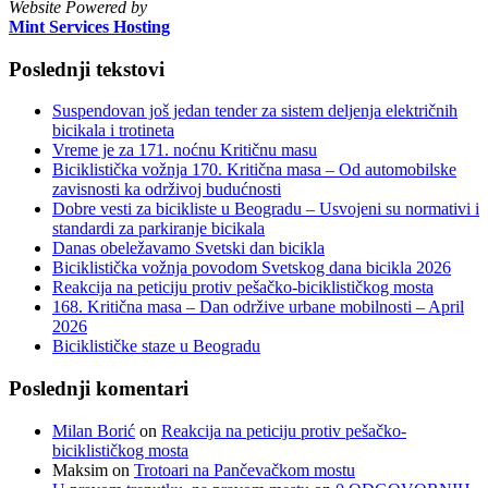
Website Powered by
Mint Services Hosting
Poslednji tekstovi
Suspendovan još jedan tender za sistem deljenja električnih
bicikala i trotineta
Vreme je za 171. noćnu Kritičnu masu
Biciklistička vožnja 170. Kritična masa – Od automobilske
zavisnosti ka održivoj budućnosti
Dobre vesti za bicikliste u Beogradu – Usvojeni su normativi i
standardi za parkiranje bicikala
Danas obeležavamo Svetski dan bicikla
Biciklistička vožnja povodom Svetskog dana bicikla 2026
Reakcija na peticiju protiv pešačko-biciklističkog mosta
168. Kritična masa – Dan održive urbane mobilnosti – April
2026
Biciklističke staze u Beogradu
Poslednji komentari
Milan Borić
on
Reakcija na peticiju protiv pešačko-
biciklističkog mosta
Maksim
on
Trotoari na Pančevačkom mostu