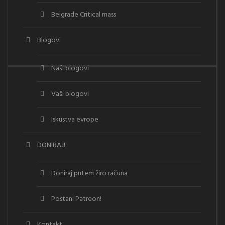
Belgrade Critical mass
Blogovi
Naši blogovi
Vaši blogovi
Iskustva evrope
DONIRAJ!
Doniraj putem žiro računa
Postani Patreon!
Kontakt