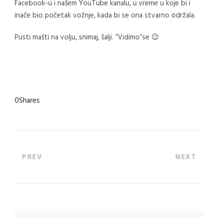
Facebook-u i našem YouTube kanalu, u vreme u koje bi i
inače bio početak vožnje, kada bi se ona stvarno održala.
Pusti mašti na volju, snimaj, šalji. “Vidimo”se 😉
0
Shares
PREV
NEXT