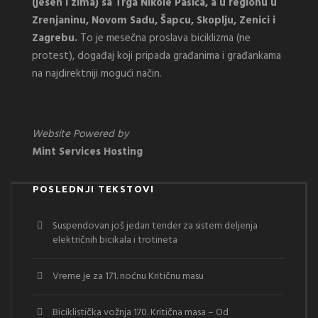
(jesen i zima) sa Trga Nikole Pašića, a u regionu u
Zrenjaninu, Novom Sadu, Šapcu, Skoplju, Zenici i
Zagrebu.
To je mesečna proslava biciklizma (ne
protest), događaj koji pripada građanima i građankama
na najdirektniji mogući način.
Website Powered by
Mint Services Hosting
POSLEDNJI TEKSTOVI
Suspendovan još jedan tender za sistem deljenja
električnih bicikala i trotineta
Vreme je za 171. noćnu Kritičnu masu
Biciklistička vožnja 170. Kritična masa – Od