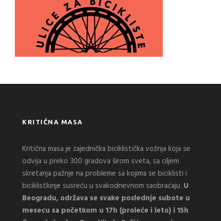
KRITIČNA MASA
Kritična masa je zajednička biciklistička vožnja koja se
odvija u preko 300 gradova širom sveta, sa ciljem
skretanja pažnje na probleme sa kojima se biciklisti i
biciklistkinje susreću u svakodnevnom saobraćaju.
U
Beogradu, održava se svake poslednje subote u
mesecu sa početkom u 17h (proleće i leto) i 15h