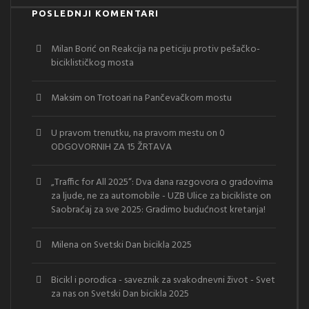
POSLEDNJI KOMENTARI
Milan Borić
on
Reakcija na peticiju protiv pešačko-
biciklističkog mosta
Maksim
on
Trotoari na Pančevačkom mostu
U pravom trenutku, na pravom mestu
on
0
ODGOVORNIH ZA 15 ŽRTAVA
„Traffic for All 2025“: Dva dana razgovora o gradovima
za ljude, ne za automobile - UZB Ulice za bicikliste
on
Saobraćaj za sve 2025: Gradimo budućnost kretanja!
Milena
on
Svetski Dan bicikla 2025
Bicikl i porodica - saveznik za svakodnevni život - Svet
za nas
on
Svetski Dan bicikla 2025