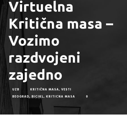
Virtuelna
Kritična masa –
Vozimo
razdvojeni
zajedno
UZB
KRITIČNA MASA
,
VESTI
BEOGRAD
,
BICIKL
,
KRITICNA MASA
0