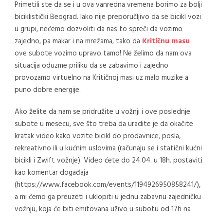
Primetili ste da se i u ova vanredna vremena borimo za bolji
biciklistički Beograd. Iako nije preporučljivo da se bicikl vozi
u grupi, nećemo dozvoliti da nas to spreči da vozimo
zajedno, pa makar i na mrežama, tako da
Kritičnu masu
ove subote vozimo upravo tamo! Ne želimo da nam ova
situacija oduzme priliku da se zabavimo i zajedno
provozamo virtuelno na Kritičnoj masi uz malo muzike a
puno dobre energije.
Ako želite da nam se pridružite u vožnji i ove poslednje
subote u mesecu, sve što treba da uradite je da okačite
kratak video kako vozite bicikl do prodavnice, posla,
rekreativno ili u kućnim uslovima (računaju se i statični kućni
bicikli i Zwift vožnje). Video ćete do 24.04. u 18h. postaviti
kao komentar događaja
(https://www.facebook.com/events/1194926950858241/),
a mi ćemo ga preuzeti i uklopiti u jednu zabavnu zajedničku
vožnju, koja će biti emitovana uživo u subotu od 17h na