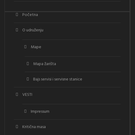
Početna
O udruženju
Mape
Mapa žarišta
Bajs servisi i servisne stanice
VESTI
Impressum
Kritična masa