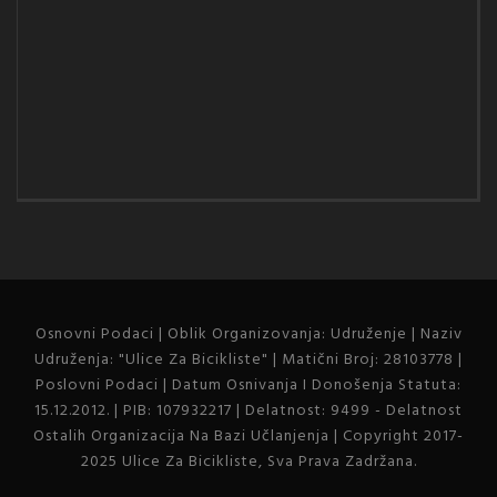
Osnovni Podaci | Oblik Organizovanja: Udruženje | Naziv
Udruženja: "Ulice Za Bicikliste" | Matični Broj: 28103778 |
Poslovni Podaci | Datum Osnivanja I Donošenja Statuta:
15.12.2012. | PIB: 107932217 | Delatnost: 9499 - Delatnost
Ostalih Organizacija Na Bazi Učlanjenja | Copyright 2017-
2025 Ulice Za Bicikliste, Sva Prava Zadržana.