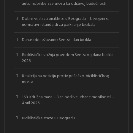
automobilske zavisnosti ka održivoj budućnosti
Dobre vesti za bicikliste u Beogradu – Usvojeni su
normativi i standardi za parkiranje bicikala
Danas obeležavamo Svetski dan bicikla
Biciklistička vožnja povodom Svetskog dana bicikla
2026
Reakcija na peticiju protiv pešačko-biciklističkog
mosta
168. Kritična masa – Dan održive urbane mobilnosti –
April 2026
Biciklističke staze u Beogradu