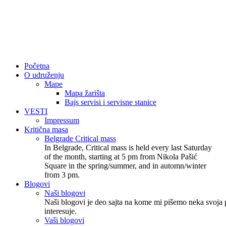
Početna
O udruženju
Mape
Mapa žarišta
Bajs servisi i servisne stanice
VESTI
Impressum
Kritična masa
Belgrade Critical mass
In Belgrade, Critical mass is held every last Saturday
of the month, starting at 5 pm from Nikola Pašić
Square in the spring/summer, and in automn/winter
from 3 pm.
Blogovi
Naši blogovi
Naši blogovi je deo sajta na kome mi pišemo neka svoja p
interesuje.
Vaši blogovi