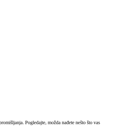
romišljanja. Pogledajte, možda nađete nešto što vas