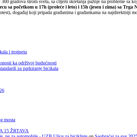
o 300 gradova širom sveta, sa ciljem skretanja pažnje na probleme sa koj
u sa početkom u 17h (proleće i leto) i 15h (jesen i zima) sa Trga
otest), događaj koji pripada građanima i građankama na najdirektniji m
ala i trotineta
snosti ka održivoj budućnosti
tandardi za parkiranje bicikala
026
og mosta
A 15 ŽRTAVA
e, ne za automobile - UZB Ulice za bicikliste
on
Saobraćaj za sve 202