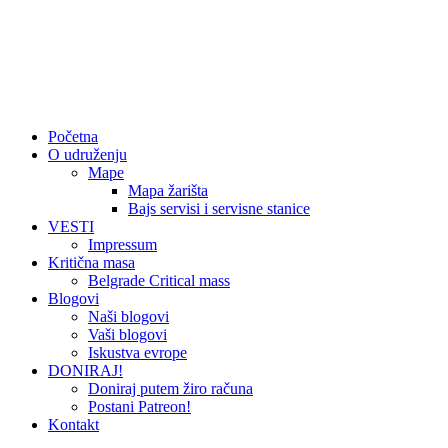
Početna
O udruženju
Mape
Mapa žarišta
Bajs servisi i servisne stanice
VESTI
Impressum
Kritična masa
Belgrade Critical mass
Blogovi
Naši blogovi
Vaši blogovi
Iskustva evrope
DONIRAJ!
Doniraj putem žiro računa
Postani Patreon!
Kontakt