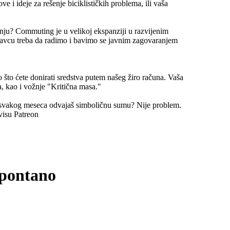
e i ideje za rešenje biciklističkih problema, ili vaša
nju? Commuting je u velikoj ekspanziji u razvijenim
avcu treba da radimo i bavimo se javnim zagovaranjem
 što ćete donirati sredstva putem našeg žiro računa. Vaša
, kao i vožnje "Kritična masa."
 svakog meseca odvajaš simboličnu sumu? Nije problem.
visu Patreon
spontano