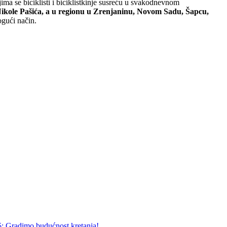
ima se biciklisti i biciklistkinje susreću u svakodnevnom
 Nikole Pašića, a u regionu u Zrenjaninu, Novom Sadu, Šapcu,
ogući način.
5: Gradimo budućnost kretanja!