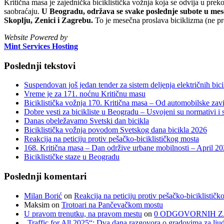
Kritična masa je zajednička biciklistička vožnja koja se odvija u prek
saobraćaju.
U Beogradu, održava se svake poslednje subote u mesec
Skoplju, Zenici i Zagrebu.
To je mesečna proslava biciklizma (ne pr
Website Powered by
Mint Services Hosting
Poslednji tekstovi
Suspendovan još jedan tender za sistem deljenja električnih bicik
Vreme je za 171. noćnu Kritičnu masu
Biciklistička vožnja 170. Kritična masa – Od automobilske zavi
Dobre vesti za bicikliste u Beogradu – Usvojeni su normativi i s
Danas obeležavamo Svetski dan bicikla
Biciklistička vožnja povodom Svetskog dana bicikla 2026
Reakcija na peticiju protiv pešačko-biciklističkog mosta
168. Kritična masa – Dan održive urbane mobilnosti – April 2
Biciklističke staze u Beogradu
Poslednji komentari
Milan Borić
on
Reakcija na peticiju protiv pešačko-biciklističk
Maksim
on
Trotoari na Pančevačkom mostu
U pravom trenutku, na pravom mestu
on
0 ODGOVORNIH Z
„Traffic for All 2025“: Dva dana razgovora o gradovima za ljud