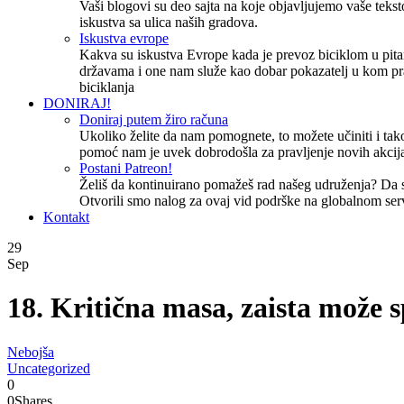
Vaši blogovi su deo sajta na koje objavljujemo vaše tekstov
iskustva sa ulica naših gradova.
Iskustva evrope
Kakva su iskustva Evrope kada je prevoz biciklom u pita
državama i one nam služe kao dobar pokazatelj u kom pr
biciklanja
DONIRAJ!
Doniraj putem žiro računa
Ukoliko želite da nam pomognete, to možete učiniti i tako
pomoć nam je uvek dobrodošla za pravljenje novih akcija
Postani Patreon!
Želiš da kontinuirano pomažeš rad našeg udruženja? Da
Otvorili smo nalog za ovaj vid podrške na globalnom ser
Kontakt
29
Sep
18. Kritična masa, zaista može 
Nebojša
Uncategorized
0
0
Shares