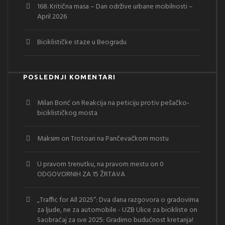
168. Kritična masa – Dan održive urbane mobilnosti –
April 2026
Biciklističke staze u Beogradu
POSLEDNJI KOMENTARI
Milan Borić
on
Reakcija na peticiju protiv pešačko-
biciklističkog mosta
Maksim
on
Trotoari na Pančevačkom mostu
U pravom trenutku, na pravom mestu
on
0
ODGOVORNIH ZA 15 ŽRTAVA
„Traffic for All 2025“: Dva dana razgovora o gradovima
za ljude, ne za automobile - UZB Ulice za bicikliste
on
Saobraćaj za sve 2025: Gradimo budućnost kretanja!