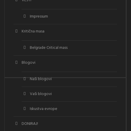
VESTI
Impressum
Kritična masa
Belgrade Critical mass
Blogovi
Naši blogovi
Vaši blogovi
Iskustva evrope
DONIRAJ!