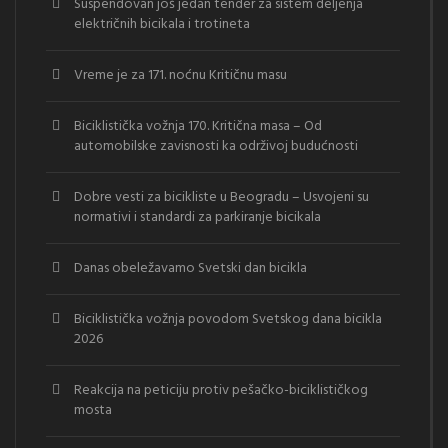
Suspendovan još jedan tender za sistem deljenja
električnih bicikala i trotineta
Vreme je za 171. noćnu Kritičnu masu
Biciklistička vožnja 170. Kritična masa – Od
automobilske zavisnosti ka održivoj budućnosti
Dobre vesti za bicikliste u Beogradu – Usvojeni su
normativi i standardi za parkiranje bicikala
Danas obeležavamo Svetski dan bicikla
Biciklistička vožnja povodom Svetskog dana bicikla
2026
Reakcija na peticiju protiv pešačko-biciklističkog
mosta