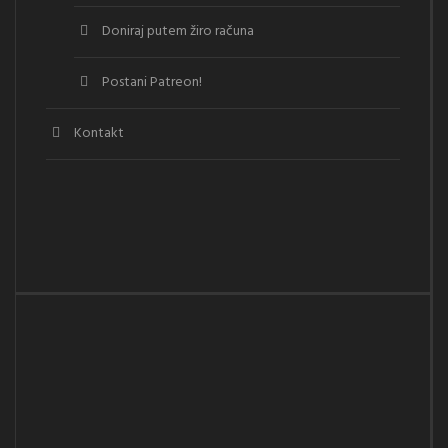
Doniraj putem žiro računa
Postani Patreon!
Kontakt