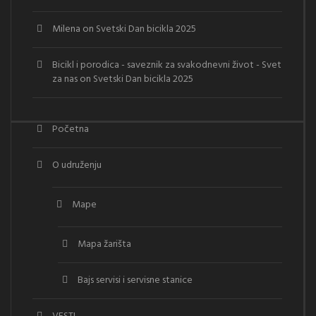
Milena
on
Svetski Dan bicikla 2025
Bicikl i porodica - saveznik za svakodnevni život - Svet
za nas
on
Svetski Dan bicikla 2025
Početna
O udruženju
Mape
Mapa žarišta
Bajs servisi i servisne stanice