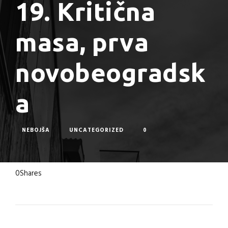
19. Kritična
masa, prva
novobeogradsk
a
NEBOJŠA
UNCATEGORIZED
0
0
Shares