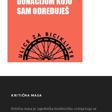
KRITIČNA MASA
Kritična masa je zajednička biciklistička vožnja koja se