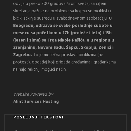
odvija u preko 300 gradova širom sveta, sa ciljem
skretanja pažnje na probleme sa kojima se biciklisti i
biciklistkinje susreću u svakodnevnom saobraćaju.
U
Beogradu, održava se svake poslednje subote u
mesecu sa početkom u 17h (proleće i leto) i 15h
(jesen i zima) sa Trga Nikole Pašića, a u regionu u
Zrenjaninu, Novom Sadu, Šapcu, Skoplju, Zenici i
Zagrebu.
To je mesečna proslava biciklizma (ne
protest), događaj koji pripada građanima i građankama
na najdirektniji mogući način.
Website Powered by
Mint Services Hosting
POSLEDNJI TEKSTOVI