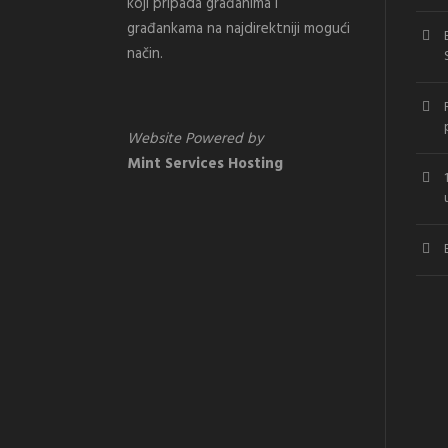
koji pripada građanima i
građankama na najdirektniji mogući
način.
Website Powered by
Mint Services Hosting