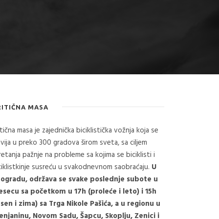
RITIČNA MASA
itična masa je zajednička biciklistička vožnja koja se
vija u preko 300 gradova širom sveta, sa ciljem
retanja pažnje na probleme sa kojima se biciklisti i
ciklistkinje susreću u svakodnevnom saobraćaju.
U
ogradu, održava se svake poslednje subote u
secu sa početkom u 17h (proleće i leto) i 15h
esen i zima) sa Trga Nikole Pašića, a u regionu u
enjaninu, Novom Sadu, Šapcu, Skoplju, Zenici i