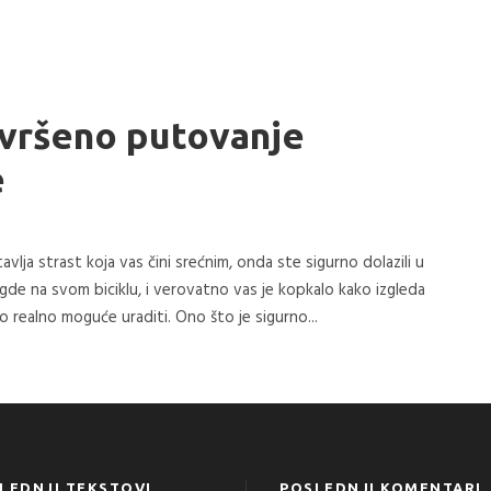
avršeno putovanje
e
vlja strast koja vas čini srećnim, onda ste sigurno dolazili u
negde na svom biciklu, i verovatno vas je kopkalo kako izgleda
to realno moguće uraditi. Ono što je sigurno...
LEDNJI TEKSTOVI
POSLEDNJI KOMENTARI