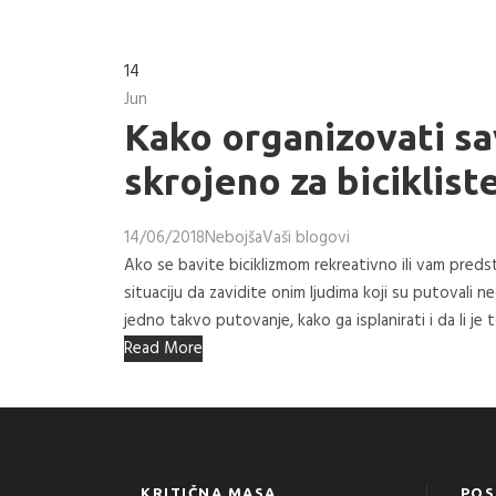
14
Jun
Kako organizovati s
skrojeno za biciklist
14/06/2018
Nebojša
Vaši blogovi
Ako se bavite biciklizmom rekreativno ili vam predsta
situaciju da zavidite onim ljudima koji su putovali 
jedno takvo putovanje, kako ga isplanirati i da li je 
Read More
KRITIČNA MASA
POS