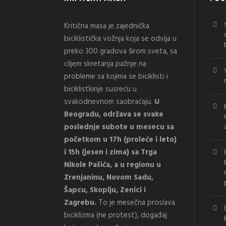
Kritična masa je zajednička
biciklistička vožnja koja se odvija u
preko 300 gradova širom sveta, sa
ciljem skretanja pažnje na
probleme sa kojima se biciklisti i
biciklistkinje susreću u
svakodnevnom saobraćaju.
U
Beogradu, održava se svake
poslednje subote u mesecu sa
početkom u 17h (proleće i leto)
i 15h (jesen i zima) sa Trga
Nikole Pašića, a u regionu u
Zrenjaninu, Novom Sadu,
Šapcu, Skoplju, Zenici i
Zagrebu.
To je mesečna proslava
biciklizma (ne protest), događaj