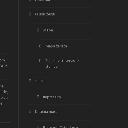
O udruženju
Mape
Mapa žarišta
vom
Bajs servisi i servisne
A 15
stanice
VESTI
ana
jude,
Impressum
ce za
ve
Kritična masa
Belgrade Critical mass