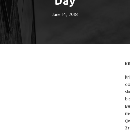
Day
June 14, 2018
K
Kr
od
sk
bi
Be
me
(j
Zr