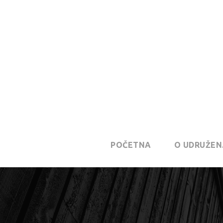
POČETNA
O UDRUŽEN