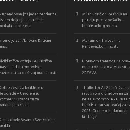
Suspendovan još jedan tender za
Milan Borić
on
Reakcija na
sistem deljenja električnih
peticiju protiv pešačko-
bicikala i trotineta
biciklističkog mosta
Vreme je za 171. noćnu Kritičnu
Maksim
on
Trotoari na
masu
Pančevačkom mostu
Biciklistička vožnja 170. Kritična
U pravom trenutku, na pra
masa – Od automobilske
mestu
on
0 ODGOVORNIH Z
zavisnosti ka održivoj budućnosti
ŽRTAVA
Dobre vesti za bicikliste u
„Traffic for All 2025“: Dva d
Beogradu – Usvojeni su
razgovora o gradovima za l
normativi i standardi za
ne za automobile - UZB Uli
parkiranje bicikala
bicikliste
on
Saobraćaj za s
2025: Gradimo budućnost
kretanja!
Danas obeležavamo Svetski dan
bicikla