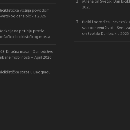
Milena
on
Svetski Dan bicik
2025
Biciklistička vožnja povodom
Svetskog dana bicikla 2026
Bicikl i porodica - saveznik 
svakodnevni život - Svet za
Reakcija na peticiju protiv
on
Svetski Dan bicikla 2025
pešačko-biciklističkog mosta
168. Kritična masa – Dan održive
urbane mobilnosti – April 2026
Biciklističke staze u Beogradu