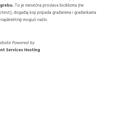
grebu.
To je mesečna proslava biciklizma (ne
otest), događaj koji pripada građanima i građankama
 najdirektniji mogući način.
bsite Powered by
nt Services Hosting