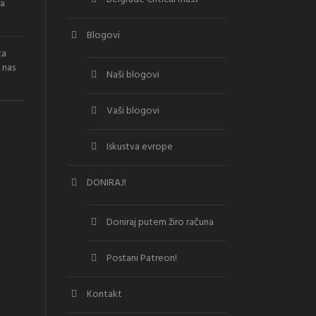
la
Blogovi
za
 nas
Naši blogovi
Vaši blogovi
Iskustva evrope
DONIRAJ!
Doniraj putem žiro računa
Postani Patreon!
Kontakt