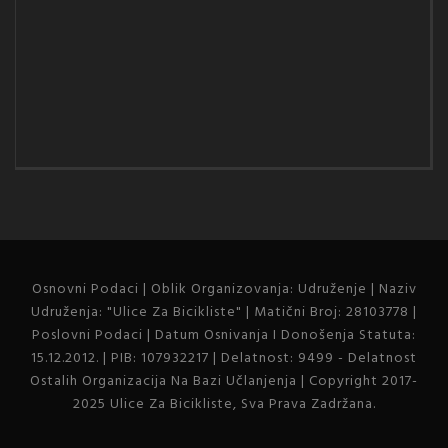
Osnovni Podaci | Oblik Organizovanja: Udruženje | Naziv
Udruženja: "Ulice Za Bicikliste" | Matični Broj: 28103778 |
Poslovni Podaci | Datum Osnivanja I Donošenja Statuta:
15.12.2012. | PIB: 107932217 | Delatnost: 9499 - Delatnost
Ostalih Organizacija Na Bazi Učlanjenja | Copyright 2017-
2025 Ulice Za Bicikliste, Sva Prava Zadržana.