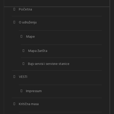
Početna
O udruženju
Mape
Mapa žarišta
Bajs servisi i servisne stanice
VESTI
Impressum
Kritična masa