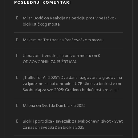
POSLEDNJI KOMENTARI
Milan Borić
on
Reakcija na peticiju protiv pešačko-
biciklističkog mosta
Maksim
on
Trotoari na Pančevačkom mostu
U pravom trenutku, na pravom mestu
on
0
ODGOVORNIH ZA 15 ŽRTAVA
„Traffic for All 2025“: Dva dana razgovora o gradovima
za ljude, ne za automobile - UZB Ulice za bicikliste
on
Saobraćaj za sve 2025: Gradimo budućnost kretanja!
Milena
on
Svetski Dan bicikla 2025
Bicikl i porodica - saveznik za svakodnevni život - Svet
za nas
on
Svetski Dan bicikla 2025