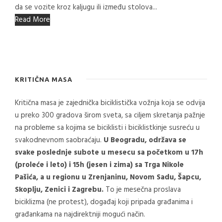
da se vozite kroz kaljugu ili između stolova...
Read More
KRITIČNA MASA
Kritična masa je zajednička biciklistička vožnja koja se odvija
u preko 300 gradova širom sveta, sa ciljem skretanja pažnje
na probleme sa kojima se biciklisti i biciklistkinje susreću u
svakodnevnom saobraćaju.
U Beogradu, održava se
svake poslednje subote u mesecu sa početkom u 17h
(proleće i leto) i 15h (jesen i zima) sa Trga Nikole
Pašića, a u regionu u Zrenjaninu, Novom Sadu, Šapcu,
Skoplju, Zenici i Zagrebu.
To je mesečna proslava
biciklizma (ne protest), događaj koji pripada građanima i
građankama na najdirektniji mogući način.