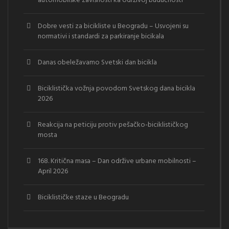
automobilske zavisnosti ka održivoj budućnosti
Dobre vesti za bicikliste u Beogradu – Usvojeni su
normativi i standardi za parkiranje bicikala
Danas obeležavamo Svetski dan bicikla
Biciklistička vožnja povodom Svetskog dana bicikla
2026
Reakcija na peticiju protiv pešačko-biciklističkog
mosta
168. Kritična masa – Dan održive urbane mobilnosti –
April 2026
Biciklističke staze u Beogradu