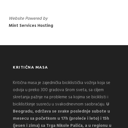
Website Powered by
Mint Services Hosting
KRITIČNA MASA
Kritična masa je zajednička biciklistička vožnja koja se
odvija u preko 300 gradova širom sveta, sa ciljem
skretanja pažnje na probleme sa kojima se biciklisti i
biciklistkinje susreću u svakodnevnom saobraćaju.
U
Beogradu, održava se svake poslednje subote u
mesecu sa početkom u 17h (proleće i leto) i 15h
(jesen i zima) sa Trga Nikole Pašića, a u regionu u