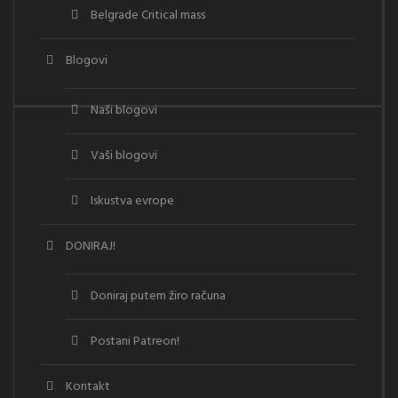
Belgrade Critical mass
Blogovi
Naši blogovi
Vaši blogovi
Iskustva evrope
DONIRAJ!
Doniraj putem žiro računa
Postani Patreon!
Kontakt