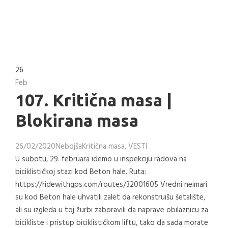
26
Feb
107. Kritična masa |
Blokirana masa
26/02/2020
Nebojša
Kritična masa
,
VESTI
U subotu, 29. februara idemo u inspekciju radova na
biciklističkoj stazi kod Beton hale. Ruta:
https://ridewithgps.com/routes/32001605 Vredni neimari
su kod Beton hale uhvatili zalet da rekonstruišu šetalište,
ali su izgleda u toj žurbi zaboravili da naprave obilaznicu za
bicikliste i pristup biciklističkom liftu, tako da sada morate