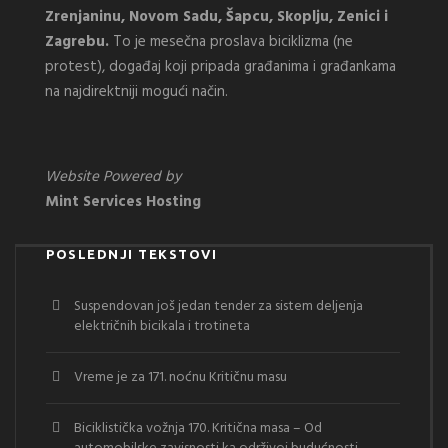
Zrenjaninu, Novom Sadu, Šapcu, Skoplju, Zenici i
Zagrebu.
To je mesečna proslava biciklizma (ne
protest), događaj koji pripada građanima i građankama
na najdirektniji mogući način.
Website Powered by
Mint Services Hosting
POSLEDNJI TEKSTOVI
Suspendovan još jedan tender za sistem deljenja
električnih bicikala i trotineta
Vreme je za 171. noćnu Kritičnu masu
Biciklistička vožnja 170. Kritična masa – Od