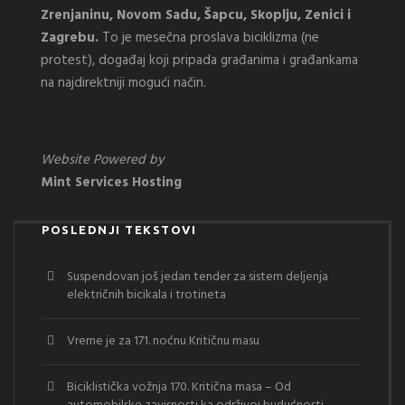
Zrenjaninu, Novom Sadu, Šapcu, Skoplju, Zenici i
Zagrebu.
To je mesečna proslava biciklizma (ne
protest), događaj koji pripada građanima i građankama
na najdirektniji mogući način.
Website Powered by
Mint Services Hosting
POSLEDNJI TEKSTOVI
Suspendovan još jedan tender za sistem deljenja
električnih bicikala i trotineta
Vreme je za 171. noćnu Kritičnu masu
Biciklistička vožnja 170. Kritična masa – Od