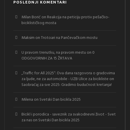
POSLEDNJI KOMENTARI
Milan Borić
on
Reakcija na peticiju protiv pešačko-
biciklističkog mosta
Maksim
on
Trotoari na Pančevačkom mostu
U pravom trenutku, na pravom mestu
on
0
ODGOVORNIH ZA 15 ŽRTAVA
„Traffic for All 2025“: Dva dana razgovora o gradovima
za ljude, ne za automobile - UZB Ulice za bicikliste
on
Saobraćaj za sve 2025: Gradimo budućnost kretanja!
Milena
on
Svetski Dan bicikla 2025
Bicikl i porodica - saveznik za svakodnevni život - Svet
za nas
on
Svetski Dan bicikla 2025