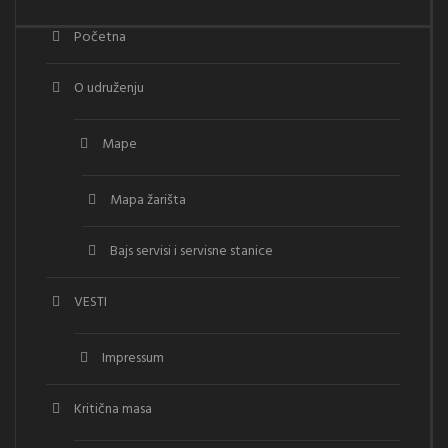
Početna
O udruženju
Mape
Mapa žarišta
Bajs servisi i servisne stanice
VESTI
Impressum
Kritična masa