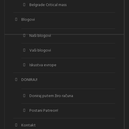
Belgrade Critical mass
Blogovi
Naši blogovi
Vaši blogovi
Iskustva evrope
DONIRAJ!
Doniraj putem žiro računa
Postani Patreon!
Kontakt