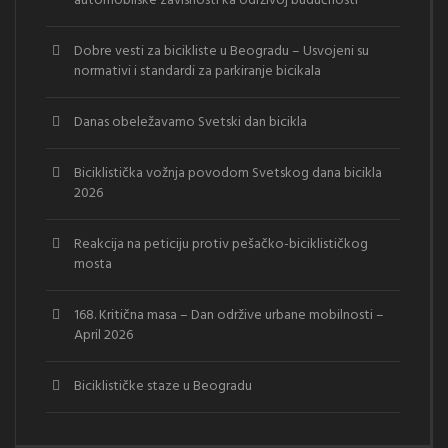
automobilske zavisnosti ka održivoj budućnosti
Dobre vesti za bicikliste u Beogradu – Usvojeni su
normativi i standardi za parkiranje bicikala
Danas obeležavamo Svetski dan bicikla
Biciklistička vožnja povodom Svetskog dana bicikla
2026
Reakcija na peticiju protiv pešačko-biciklističkog
mosta
168. Kritična masa – Dan održive urbane mobilnosti –
April 2026
Biciklističke staze u Beogradu