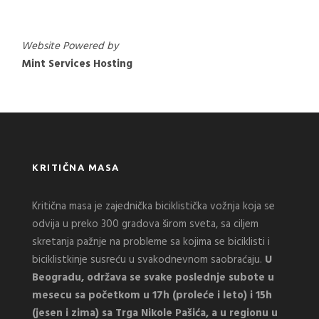
Website Powered by
Mint Services Hosting
KRITIČNA MASA
Kritična masa je zajednička biciklistička vožnja koja se
odvija u preko 300 gradova širom sveta, sa ciljem
skretanja pažnje na probleme sa kojima se biciklisti i
biciklistkinje susreću u svakodnevnom saobraćaju.
U
Beogradu, održava se svake poslednje subote u
mesecu sa početkom u 17h (proleće i leto) i 15h
(jesen i zima) sa Trga Nikole Pašića, a u regionu u