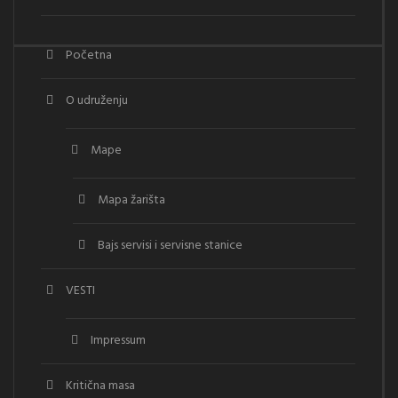
Početna
O udruženju
Mape
Mapa žarišta
Bajs servisi i servisne stanice
VESTI
Impressum
Kritična masa