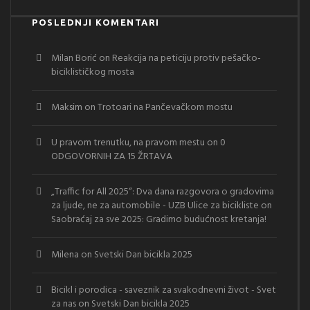
POSLEDNJI KOMENTARI
Milan Borić
on
Reakcija na peticiju protiv pešačko-
biciklističkog mosta
Maksim
on
Trotoari na Pančevačkom mostu
U pravom trenutku, na pravom mestu
on
0
ODGOVORNIH ZA 15 ŽRTAVA
„Traffic for All 2025“: Dva dana razgovora o gradovima
za ljude, ne za automobile - UZB Ulice za bicikliste
on
Saobraćaj za sve 2025: Gradimo budućnost kretanja!
Milena
on
Svetski Dan bicikla 2025
Bicikl i porodica - saveznik za svakodnevni život - Svet
za nas
on
Svetski Dan bicikla 2025