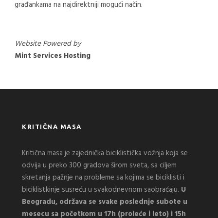
građankama na najdirektniji mogući način.
Website Powered by
Mint Services Hosting
KRITIČNA MASA
Kritična masa je zajednička biciklistička vožnja koja se
odvija u preko 300 gradova širom sveta, sa ciljem
skretanja pažnje na probleme sa kojima se biciklisti i
biciklistkinje susreću u svakodnevnom saobraćaju.
U
Beogradu, održava se svake poslednje subote u
mesecu sa početkom u 17h (proleće i leto) i 15h