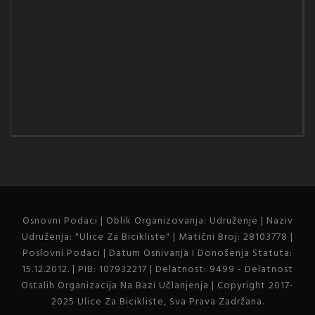
Osnovni Podaci | Oblik Organizovanja: Udruženje | Naziv
Udruženja: "Ulice Za Bicikliste" | Matični Broj: 28103778 |
Poslovni Podaci | Datum Osnivanja I Donošenja Statuta:
15.12.2012. | PIB: 107932217 | Delatnost: 9499 - Delatnost
Ostalih Organizacija Na Bazi Učlanjenja | Copyright 2017-
2025 Ulice Za Bicikliste, Sva Prava Zadržana.