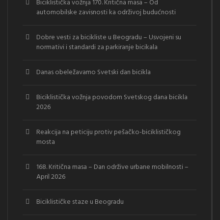
Biciklistička vožnja 170. Kritična masa – Od
automobilske zavisnosti ka održivoj budućnosti
Dobre vesti za bicikliste u Beogradu – Usvojeni su
normativi i standardi za parkiranje bicikala
Danas obeležavamo Svetski dan bicikla
Biciklistička vožnja povodom Svetskog dana bicikla
2026
Reakcija na peticiju protiv pešačko-biciklističkog
mosta
168. Kritična masa – Dan održive urbane mobilnosti –
April 2026
Biciklističke staze u Beogradu