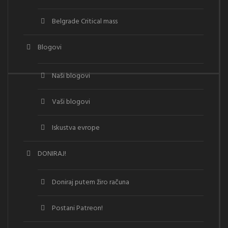
Belgrade Critical mass
Blogovi
Naši blogovi
Vaši blogovi
Iskustva evrope
DONIRAJ!
Doniraj putem žiro računa
Postani Patreon!