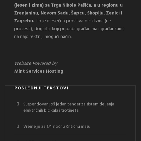
(jesen i zima) sa Trga Nikole Pašića, a u regionu u
Zrenjaninu, Novom Sadu, Šapcu, Skoplju, Zenici i
Zagrebu.
To je mesečna proslava biciklizma (ne
protest), događaj koji pripada građanima i građankama
na najdirektniji mogući način.
Website Powered by
Mint Services Hosting
POSLEDNJI TEKSTOVI
Suspendovan još jedan tender za sistem deljenja
električnih bicikala i trotineta
Vreme je za 171. noćnu Kritičnu masu