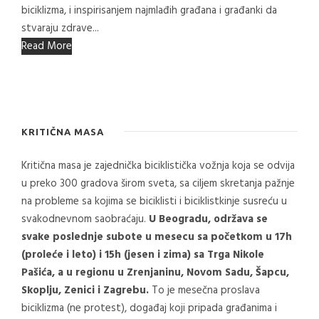
biciklizma, i inspirisanjem najmlađih građana i građanki da
stvaraju zdrave...
Read More
KRITIČNA MASA
Kritična masa je zajednička biciklistička vožnja koja se odvija
u preko 300 gradova širom sveta, sa ciljem skretanja pažnje
na probleme sa kojima se biciklisti i biciklistkinje susreću u
svakodnevnom saobraćaju.
U Beogradu, održava se
svake poslednje subote u mesecu sa početkom u 17h
(proleće i leto) i 15h (jesen i zima) sa Trga Nikole
Pašića, a u regionu u Zrenjaninu, Novom Sadu, Šapcu,
Skoplju, Zenici i Zagrebu.
To je mesečna proslava
biciklizma (ne protest), događaj koji pripada građanima i