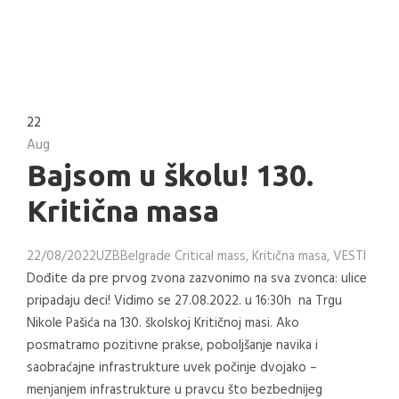
22
Aug
Bajsom u školu! 130.
Kritična masa
22/08/2022
UZB
Belgrade Critical mass
,
Kritična masa
,
VESTI
Dođite da pre prvog zvona zazvonimo na sva zvonca: ulice
pripadaju deci! Vidimo se 27.08.2022. u 16:30h na Trgu
Nikole Pašića na 130. školskoj Kritičnoj masi. Ako
posmatramo pozitivne prakse, poboljšanje navika i
saobraćajne infrastrukture uvek počinje dvojako –
menjanjem infrastrukture u pravcu što bezbednijeg