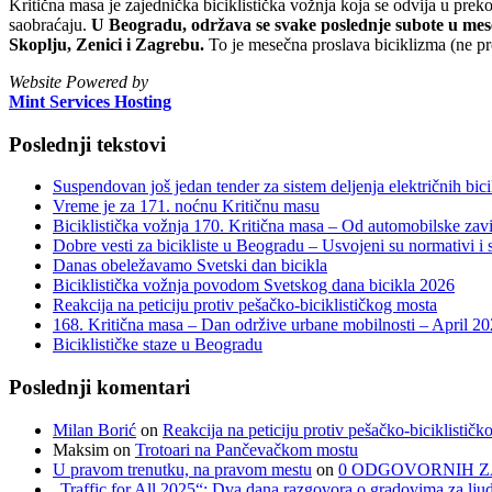
Kritična masa je zajednička biciklistička vožnja koja se odvija u prek
saobraćaju.
U Beogradu, održava se svake poslednje subote u mesec
Skoplju, Zenici i Zagrebu.
To je mesečna proslava biciklizma (ne pr
Website Powered by
Mint Services Hosting
Poslednji tekstovi
Suspendovan još jedan tender za sistem deljenja električnih bicik
Vreme je za 171. noćnu Kritičnu masu
Biciklistička vožnja 170. Kritična masa – Od automobilske zavi
Dobre vesti za bicikliste u Beogradu – Usvojeni su normativi i s
Danas obeležavamo Svetski dan bicikla
Biciklistička vožnja povodom Svetskog dana bicikla 2026
Reakcija na peticiju protiv pešačko-biciklističkog mosta
168. Kritična masa – Dan održive urbane mobilnosti – April 2
Biciklističke staze u Beogradu
Poslednji komentari
Milan Borić
on
Reakcija na peticiju protiv pešačko-biciklističk
Maksim
on
Trotoari na Pančevačkom mostu
U pravom trenutku, na pravom mestu
on
0 ODGOVORNIH Z
„Traffic for All 2025“: Dva dana razgovora o gradovima za ljud