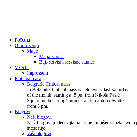
Početna
O udruženju
Mape
Mapa žarišta
Bajs servisi i servisne stanice
VESTI
Impressum
Kritična masa
Belgrade Critical mass
In Belgrade, Critical mass is held every last Saturday
of the month, starting at 5 pm from Nikola Pašić
Square in the spring/summer, and in automn/winter
from 3 pm.
Blogovi
Naši blogovi
Naši blogovi je deo sajta na kome mi pišemo neka svoja p
interesuje.
Vaši blogovi