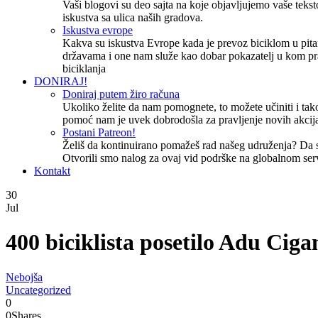
Vaši blogovi su deo sajta na koje objavljujemo vaše tekstov
iskustva sa ulica naših gradova.
Iskustva evrope
Kakva su iskustva Evrope kada je prevoz biciklom u pita
državama i one nam služe kao dobar pokazatelj u kom pr
biciklanja
DONIRAJ!
Doniraj putem žiro računa
Ukoliko želite da nam pomognete, to možete učiniti i tako
pomoć nam je uvek dobrodošla za pravljenje novih akcija
Postani Patreon!
Želiš da kontinuirano pomažeš rad našeg udruženja? Da
Otvorili smo nalog za ovaj vid podrške na globalnom ser
Kontakt
30
Jul
400 biciklista posetilo Adu Ciga
Nebojša
Uncategorized
0
0
Shares