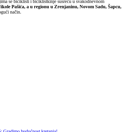
ima se biciklisti i biciklistkinje susreću u svakodnevnom
 Nikole Pašića, a u regionu u Zrenjaninu, Novom Sadu, Šapcu,
ogući način.
5: Gradimo budućnost kretanja!