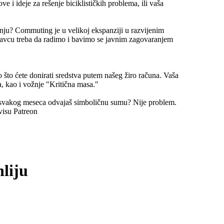
e i ideje za rešenje biciklističkih problema, ili vaša
nju? Commuting je u velikoj ekspanziji u razvijenim
avcu treba da radimo i bavimo se javnim zagovaranjem
 što ćete donirati sredstva putem našeg žiro računa. Vaša
, kao i vožnje "Kritična masa."
 svakog meseca odvajaš simboličnu sumu? Nije problem.
visu Patreon
nliju