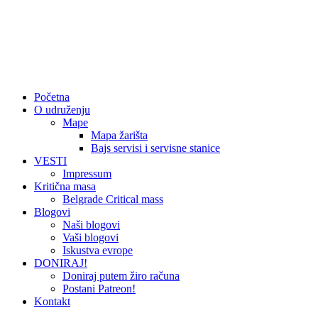
Početna
O udruženju
Mape
Mapa žarišta
Bajs servisi i servisne stanice
VESTI
Impressum
Kritična masa
Belgrade Critical mass
Blogovi
Naši blogovi
Vaši blogovi
Iskustva evrope
DONIRAJ!
Doniraj putem žiro računa
Postani Patreon!
Kontakt