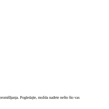
romišljanja. Pogledajte, možda nađete nešto što vas