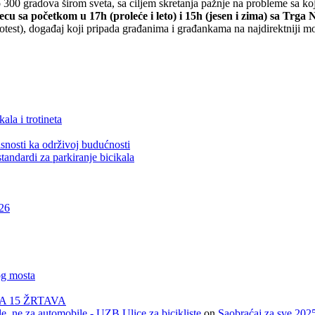
o 300 gradova širom sveta, sa ciljem skretanja pažnje na probleme sa koj
u sa početkom u 17h (proleće i leto) i 15h (jesen i zima) sa Trga
otest), događaj koji pripada građanima i građankama na najdirektniji m
ala i trotineta
snosti ka održivoj budućnosti
tandardi za parkiranje bicikala
026
og mosta
A 15 ŽRTAVA
e, ne za automobile - UZB Ulice za bicikliste
on
Saobraćaj za sve 202