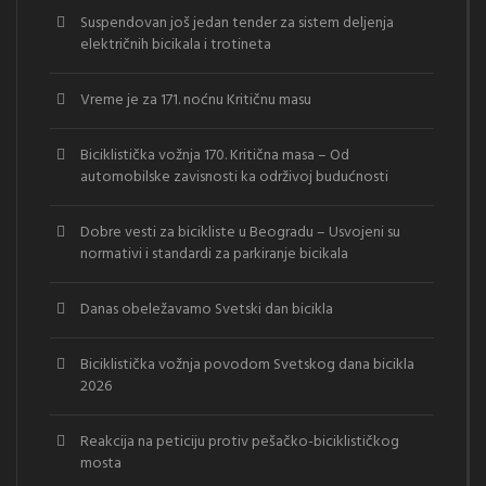
Suspendovan još jedan tender za sistem deljenja
električnih bicikala i trotineta
Vreme je za 171. noćnu Kritičnu masu
Biciklistička vožnja 170. Kritična masa – Od
automobilske zavisnosti ka održivoj budućnosti
Dobre vesti za bicikliste u Beogradu – Usvojeni su
normativi i standardi za parkiranje bicikala
Danas obeležavamo Svetski dan bicikla
Biciklistička vožnja povodom Svetskog dana bicikla
2026
Reakcija na peticiju protiv pešačko-biciklističkog
mosta