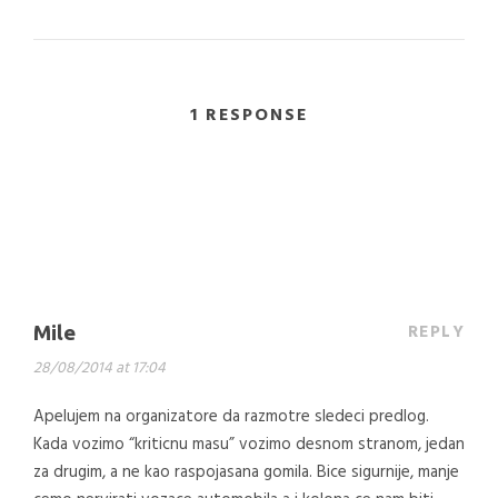
1 RESPONSE
REPLY
Mile
28/08/2014 at 17:04
Apelujem na organizatore da razmotre sledeci predlog.
Kada vozimo “kriticnu masu” vozimo desnom stranom, jedan
za drugim, a ne kao raspojasana gomila. Bice sigurnije, manje