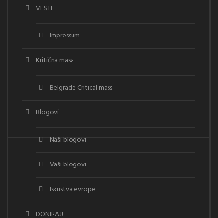
VESTI
Impressum
Kritična masa
Belgrade Critical mass
Blogovi
Naši blogovi
Vaši blogovi
Iskustva evrope
DONIRAJ!