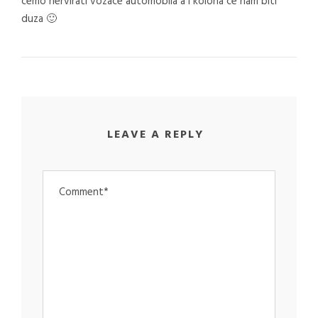
cemo nervirati vozace automobila a i kolona ce nam biti
duza 🙂
LEAVE A REPLY