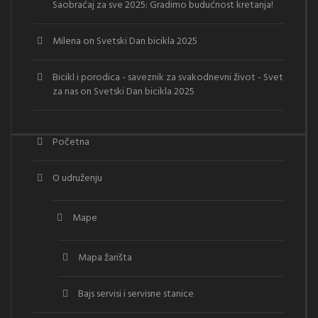
Saobraćaj za sve 2025: Gradimo budućnost kretanja!
Milena
on
Svetski Dan bicikla 2025
Bicikl i porodica - saveznik za svakodnevni život - Svet
za nas
on
Svetski Dan bicikla 2025
Početna
O udruženju
Mape
Mapa žarišta
Bajs servisi i servisne stanice