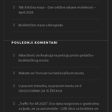
168. Kritična masa – Dan održive urbane mobilnosti –
April 2026
Biciklističke staze u Beogradu
POSLEDNJI KOMENTARI
Milan Borić
on
Reakcija na peticiju protiv pešačko-
biciklističkog mosta
Maksim
on
Trotoari na Pančevačkom mostu
U pravom trenutku, na pravom mestu
on
0
ODGOVORNIH ZA 15 ŽRTAVA
„Traffic for All 2025“: Dva dana razgovora o gradovima
za ljude, ne za automobile - UZB Ulice za bicikliste
on