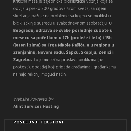
Kritična masa je zajednička biciklistička vožnja koja se
odvija u preko 300 gradova širom sveta, sa ciljem
skretanja pažnje na probleme sa kojima se biciklisti i
biciklistkinje susreću u svakodnevnom saobraćaju.
U
Beogradu, održava se svake poslednje subote u
mesecu sa početkom u 17h (proleće i leto) i 15h
(jesen i zima) sa Trga Nikole Pašića, a u regionu u
Zrenjaninu, Novom Sadu, Šapcu, Skoplju, Zenici i
Zagrebu.
To je mesečna proslava biciklizma (ne
protest), događaj koji pripada građanima i građankama
na najdirektniji mogući način.
Website Powered by
Mint Services Hosting
POSLEDNJI TEKSTOVI