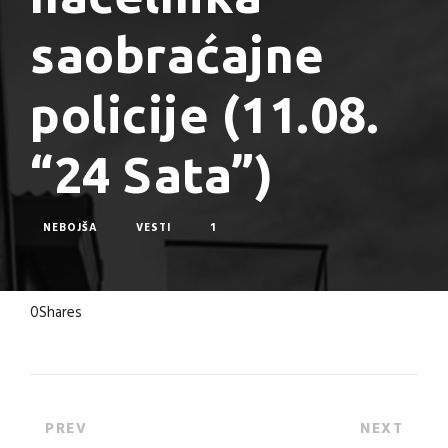
saobraćajne
policije (11.08.
“24 Sata”)
NEBOJŠA
VESTI
1
0
Shares
PREV
NEXT