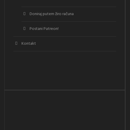
Doniraj putem žiro računa
Postani Patreon!
Kontakt