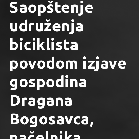
Saopštenje
udruženja
biciklista
povodom izjave
gospodina
Dragana
Bogosavca,
načelnika