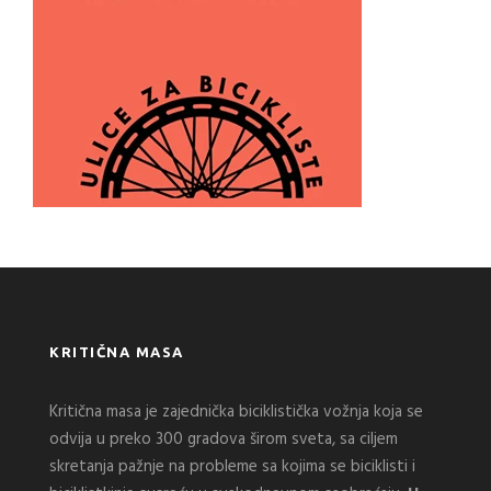
KRITIČNA MASA
Kritična masa je zajednička biciklistička vožnja koja se
odvija u preko 300 gradova širom sveta, sa ciljem
skretanja pažnje na probleme sa kojima se biciklisti i