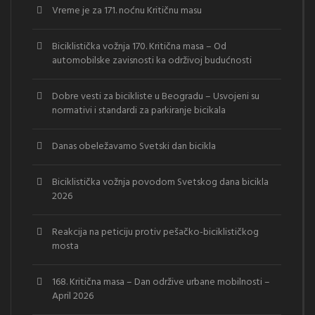
Vreme je za 171. noćnu Kritičnu masu
Biciklistička vožnja 170. Kritična masa – Od
automobilske zavisnosti ka održivoj budućnosti
Dobre vesti za bicikliste u Beogradu – Usvojeni su
normativi i standardi za parkiranje bicikala
Danas obeležavamo Svetski dan bicikla
Biciklistička vožnja povodom Svetskog dana bicikla
2026
Reakcija na peticiju protiv pešačko-biciklističkog
mosta
168. Kritična masa – Dan održive urbane mobilnosti –
April 2026