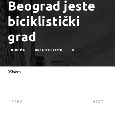
Beograd jeste
biciklistički
grad
NEBOJŠA
UNCATEGORIZED
0
0
Shares
PREV
NEXT