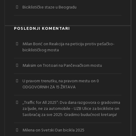
Biciklističke staze u Beogradu
POSLEDNJI KOMENTARI
Milan Borić
on
Reakcija na peticiju protiv pešačko-
biciklističkog mosta
Maksim
on
Trotoari na Pančevačkom mostu
U pravom trenutku, na pravom mestu
on
0
ODGOVORNIH ZA 15 ŽRTAVA
„Traffic for All 2025“: Dva dana razgovora o gradovima
za ljude, ne za automobile - UZB Ulice za bicikliste
on
Saobraćaj za sve 2025: Gradimo budućnost kretanja!
Milena
on
Svetski Dan bicikla 2025