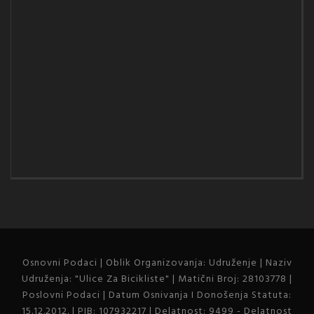
Osnovni Podaci | Oblik Organizovanja: Udruženje | Naziv
Udruženja: "Ulice Za Bicikliste" | Matični Broj: 28103778 |
Poslovni Podaci | Datum Osnivanja I Donošenja Statuta:
15.12.2012. | PIB: 107932217 | Delatnost: 9499 - Delatnost