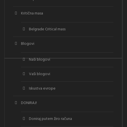
Kritična masa
Belgrade Critical mass
Blogovi
Naši blogovi
Vaši blogovi
Iskustva evrope
DONIRAJ!
Doniraj putem žiro računa