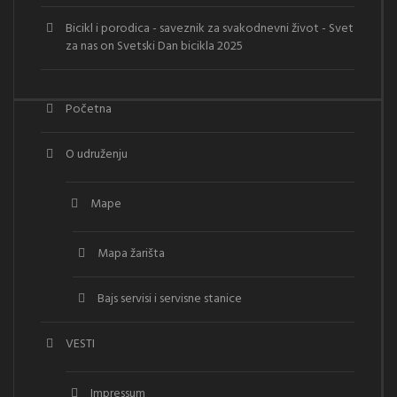
Bicikl i porodica - saveznik za svakodnevni život - Svet
za nas
on
Svetski Dan bicikla 2025
Početna
O udruženju
Mape
Mapa žarišta
Bajs servisi i servisne stanice
VESTI
Impressum