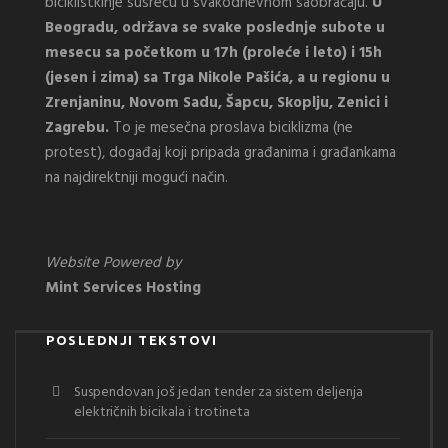
biciklistkinje susreću u svakodnevnom saobraćaju.
U
Beogradu, održava se svake poslednje subote u
mesecu sa početkom u 17h (proleće i leto) i 15h
(jesen i zima) sa Trga Nikole Pašića, a u regionu u
Zrenjaninu, Novom Sadu, Šapcu, Skoplju, Zenici i
Zagrebu.
To je mesečna proslava biciklizma (ne
protest), događaj koji pripada građanima i građankama
na najdirektniji mogući način.
Website Powered by
Mint Services Hosting
POSLEDNJI TEKSTOVI
Suspendovan još jedan tender za sistem deljenja
električnih bicikala i trotineta