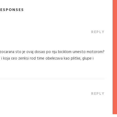
RESPONSES
REPLY
zocarana sto je ovaj dosao po nju biciklom umesto motorom?
 koja ceo zenksi rod time obelezava kao plitke, glupe i
REPLY