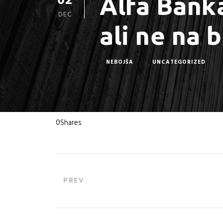
02
Alfa Banka
DEC
ali ne na 
NEBOJŠA
UNCATEGORIZED
0
Shares
PREV