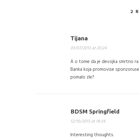
2 
Tijana
01/07/2013 at 20:24
A o tome da je devojka smrtno ra
Banka koja promovise sponzoruse i
pomalo zle?
BDSM Springfield
12/10/2013 at 18:34
Interesting thoughts.