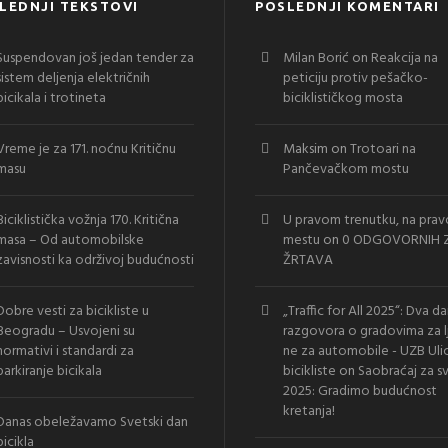
LEDNJI TEKSTOVI
POSLEDNJI KOMENTARI
Suspendovan još jedan tender za
Milan Borić
on
Reakcija na
sistem deljenja električnih
peticiju protiv pešačko-
bicikala i trotineta
biciklističkog mosta
Vreme je za 171. noćnu Kritičnu
Maksim
on
Trotoari na
masu
Pančevačkom mostu
Biciklistička vožnja 170. Kritična
U pravom trenutku, na pra
masa – Od automobilske
mestu
on
0 ODGOVORNIH Z
zavisnosti ka održivoj budućnosti
ŽRTAVA
Dobre vesti za bicikliste u
„Traffic for All 2025“: Dva d
Beogradu – Usvojeni su
razgovora o gradovima za l
normativi i standardi za
ne za automobile - UZB Uli
parkiranje bicikala
bicikliste
on
Saobraćaj za s
2025: Gradimo budućnost
kretanja!
Danas obeležavamo Svetski dan
bicikla