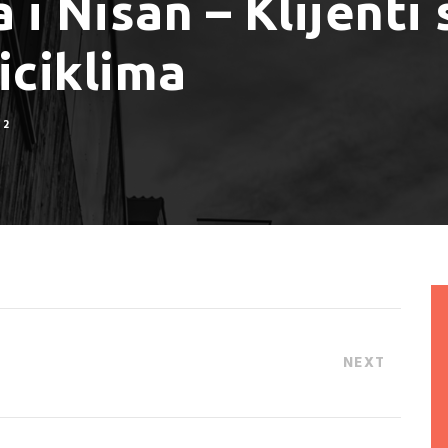
 i Nisan – Klijenti 
biciklima
2
NEXT