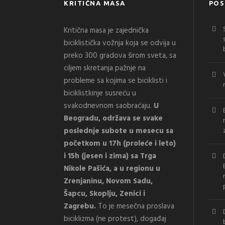
KRITIČNA MASA
POS
Kritična masa je zajednička
biciklistička vožnja koja se odvija u
preko 300 gradova širom sveta, sa
ciljem skretanja pažnje na
probleme sa kojima se biciklisti i
biciklistkinje susreću u
svakodnevnom saobraćaju.
U
Beogradu, održava se svake
poslednje subote u mesecu sa
početkom u 17h (proleće i leto)
i 15h (jesen i zima) sa Trga
Nikole Pašića, a u regionu u
Zrenjaninu, Novom Sadu,
Šapcu, Skoplju, Zenici i
Zagrebu.
To je mesečna proslava
biciklizma (ne protest), događaj