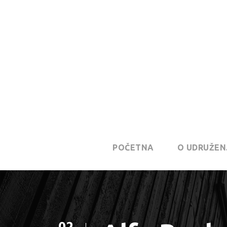
POČETNA
O UDRUŽEN