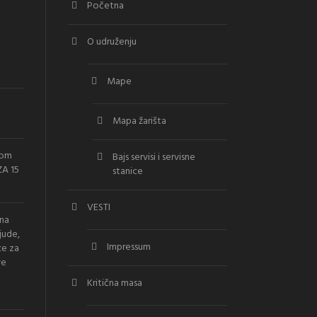
Početna
O udruženju
Mape
Mapa žarišta
vom
Bajs servisi i servisne
A 15
stanice
VESTI
ana
jude,
Impressum
ce za
ve
Kritična masa