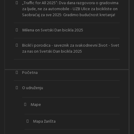
„Traffic for All 2025“: Dva dana razgovora o gradovima
za ljude, ne za automobile - UZB Ulice za bicikliste
on
Saobraćaj za sve 2025: Gradimo budućnost kretanja!
Milena
on
Svetski Dan bicikla 2025
Bicikl i porodica - saveznik za svakodnevni život - Svet
za nas
on
Svetski Dan bicikla 2025
Početna
O udruženju
Mape
Mapa žarišta