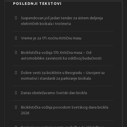
POSLEDNJI TEKSTOVI
Suspendovan još jedan tender za sistem deljenja
električnih bicikala i trotineta
Vreme je za 171. noćnu Kritičnu masu
Biciklistička vožnja 170. Kritična masa – Od
automobilske zavisnosti ka održivoj budućnosti
Dobre vesti za bicikliste u Beogradu – Usvojeni su
normativi i standardi za parkiranje bicikala
Danas obeležavamo Svetski dan bicikla
Biciklistička vožnja povodom Svetskog dana bicikla
2026