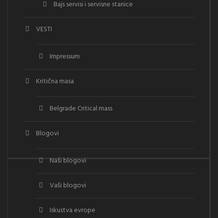
Bajs servisi i servisne stanice
VESTI
Impressum
Kritična masa
Belgrade Critical mass
Blogovi
Naši blogovi
Vaši blogovi
Iskustva evrope