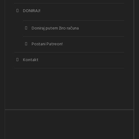
DONIRAJ!
Doniraj putem žiro računa
Postani Patreon!
Kontakt