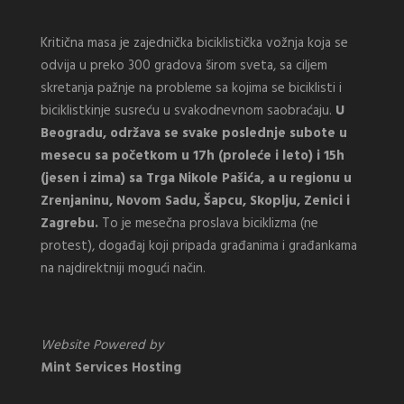
Kritična masa je zajednička biciklistička vožnja koja se
odvija u preko 300 gradova širom sveta, sa ciljem
skretanja pažnje na probleme sa kojima se biciklisti i
biciklistkinje susreću u svakodnevnom saobraćaju.
U
Beogradu, održava se svake poslednje subote u
mesecu sa početkom u 17h (proleće i leto) i 15h
(jesen i zima) sa Trga Nikole Pašića, a u regionu u
Zrenjaninu, Novom Sadu, Šapcu, Skoplju, Zenici i
Zagrebu.
To je mesečna proslava biciklizma (ne
protest), događaj koji pripada građanima i građankama
na najdirektniji mogući način.
Website Powered by
Mint Services Hosting