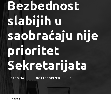
Bezbednost
slabijih u
saobraćaju nije
prioritet
Sekretarijata
NEBOJŠA
UNCATEGORIZED
0
0
Shares