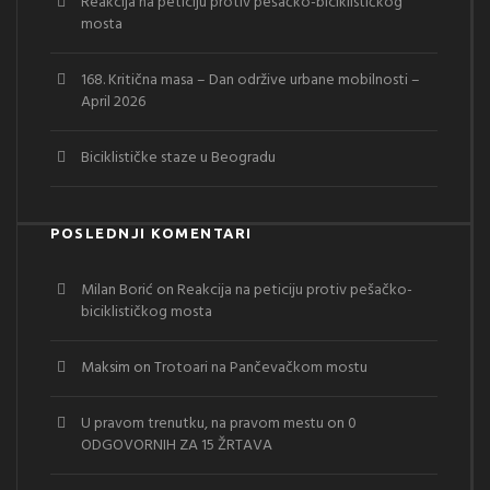
Reakcija na peticiju protiv pešačko-biciklističkog
mosta
168. Kritična masa – Dan održive urbane mobilnosti –
April 2026
Biciklističke staze u Beogradu
POSLEDNJI KOMENTARI
Milan Borić
on
Reakcija na peticiju protiv pešačko-
biciklističkog mosta
Maksim
on
Trotoari na Pančevačkom mostu
U pravom trenutku, na pravom mestu
on
0
ODGOVORNIH ZA 15 ŽRTAVA