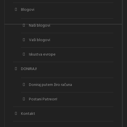
Blogovi
Naši blogovi
Vaši blogovi
Iskustva evrope
DONIRAJ!
Doniraj putem žiro računa
Postani Patreon!
Kontakt