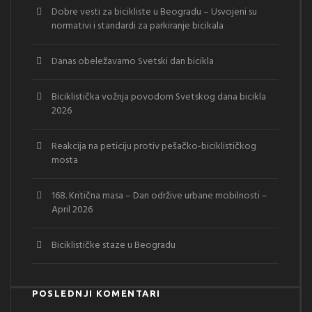
Dobre vesti za bicikliste u Beogradu – Usvojeni su
normativi i standardi za parkiranje bicikala
Danas obeležavamo Svetski dan bicikla
Biciklistička vožnja povodom Svetskog dana bicikla
2026
Reakcija na peticiju protiv pešačko-biciklističkog
mosta
168. Kritična masa – Dan održive urbane mobilnosti –
April 2026
Biciklističke staze u Beogradu
POSLEDNJI KOMENTARI