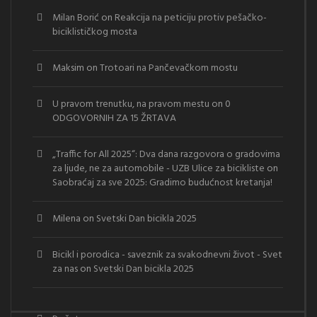
Milan Borić
on
Reakcija na peticiju protiv pešačko-
biciklističkog mosta
Maksim
on
Trotoari na Pančevačkom mostu
U pravom trenutku, na pravom mestu
on
0
ODGOVORNIH ZA 15 ŽRTAVA
„Traffic for All 2025“: Dva dana razgovora o gradovima
za ljude, ne za automobile - UZB Ulice za bicikliste
on
Saobraćaj za sve 2025: Gradimo budućnost kretanja!
Milena
on
Svetski Dan bicikla 2025
Bicikl i porodica - saveznik za svakodnevni život - Svet
za nas
on
Svetski Dan bicikla 2025