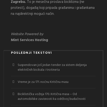
Zagrebu.
To je mesečna proslava biciklizma (ne
protest), događaj koji pripada građanima i građankama
na najdirektniji mogući način.
Website Powered by
Mint Services Hosting
POSLEDNJI TEKSTOVI
Suspendovan još jedan tender za sistem deljenja
električnih bicikala i trotineta
Vreme je za 171. noćnu Kritičnu masu
Biciklistička vožnja 170. Kritična masa – Od
automobilske zavisnosti ka održivoj budućnosti