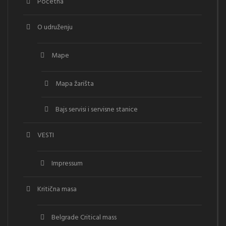
Početna
O udruženju
Mape
Mapa žarišta
Bajs servisi i servisne stanice
VESTI
Impressum
Kritična masa
Belgrade Critical mass