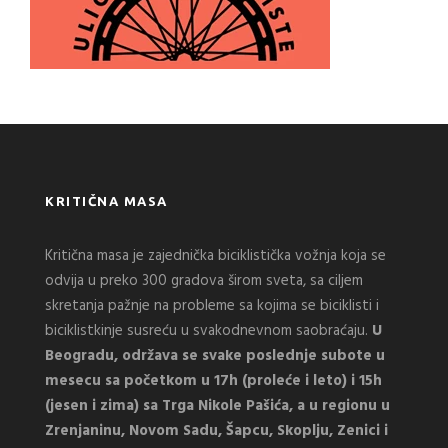
KRITIČNA MASA
Kritična masa je zajednička biciklistička vožnja koja se
odvija u preko 300 gradova širom sveta, sa ciljem
skretanja pažnje na probleme sa kojima se biciklisti i
biciklistkinje susreću u svakodnevnom saobraćaju.
U
Beogradu, održava se svake poslednje subote u
mesecu sa početkom u 17h (proleće i leto) i 15h
(jesen i zima) sa Trga Nikole Pašića, a u regionu u
Zrenjaninu, Novom Sadu, Šapcu, Skoplju, Zenici i