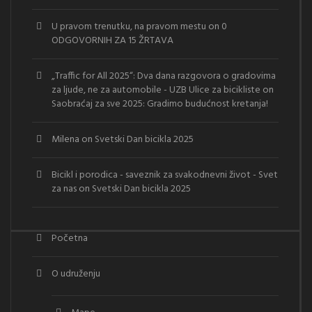
U pravom trenutku, na pravom mestu
on
0
ODGOVORNIH ZA 15 ŽRTAVA
„Traffic for All 2025“: Dva dana razgovora o gradovima
za ljude, ne za automobile - UZB Ulice za bicikliste
on
Saobraćaj za sve 2025: Gradimo budućnost kretanja!
Milena
on
Svetski Dan bicikla 2025
Bicikl i porodica - saveznik za svakodnevni život - Svet
za nas
on
Svetski Dan bicikla 2025
Početna
O udruženju