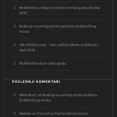
Biciklistička vožnja povodom Svetskog dana bicikla
2026
Reakcija na peticiju protiv pešačko-biciklističkog
mosta
168. Kritična masa – Dan održive urbane mobilnosti –
April 2026
Biciklističke staze u Beogradu
POSLEDNJI KOMENTARI
Milan Borić
on
Reakcija na peticiju protiv pešačko-
biciklističkog mosta
Maksim
on
Trotoari na Pančevačkom mostu