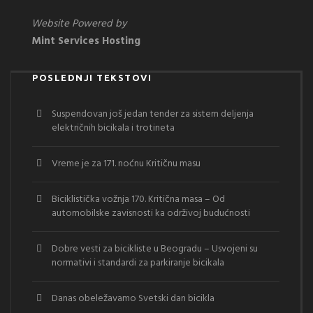
Website Powered by
Mint Services Hosting
POSLEDNJI TEKSTOVI
Suspendovan još jedan tender za sistem deljenja
električnih bicikala i trotineta
Vreme je za 171. noćnu Kritičnu masu
Biciklistička vožnja 170. Kritična masa – Od
automobilske zavisnosti ka održivoj budućnosti
Dobre vesti za bicikliste u Beogradu – Usvojeni su
normativi i standardi za parkiranje bicikala
Danas obeležavamo Svetski dan bicikla