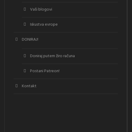
Vaši blogovi
Iskustva evrope
DONIRAJ!
Doniraj putem žiro računa
Postani Patreon!
Kontakt