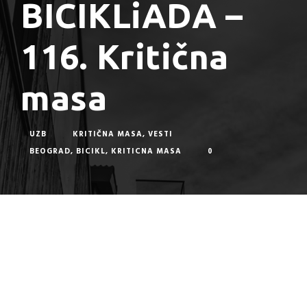
BICIKLiADA –
116. Kritična
masa
UZB
KRITIČNA MASA
,
VESTI
BEOGRAD
,
BICIKL
,
KRITICNA MASA
0