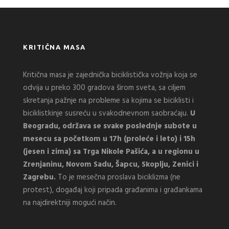
KRITIČNA MASA
Kritična masa je zajednička biciklistička vožnja koja se
odvija u preko 300 gradova širom sveta, sa ciljem
skretanja pažnje na probleme sa kojima se biciklisti i
biciklistkinje susreću u svakodnevnom saobraćaju.
U
Beogradu, održava se svake poslednje subote u
mesecu sa početkom u 17h (proleće i leto) i 15h
(jesen i zima) sa Trga Nikole Pašića, a u regionu u
Zrenjaninu, Novom Sadu, Šapcu, Skoplju, Zenici i
Zagrebu.
To je mesečna proslava biciklizma (ne
protest), događaj koji pripada građanima i građankama
na najdirektniji mogući način.