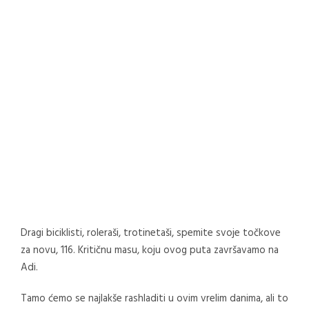
Dragi biciklisti, roleraši, trotinetaši, spemite svoje točkove
za novu, 116. Kritičnu masu, koju ovog puta završavamo na
Adi.
Tamo ćemo se najlakše rashladiti u ovim vrelim danima, ali to