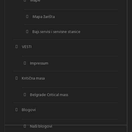
Mape
Mapa žarišta
Bajs servisi i servisne stanice
VESTI
Impressum
Kritična masa
Belgrade Critical mass
Blogovi
Naši blogovi