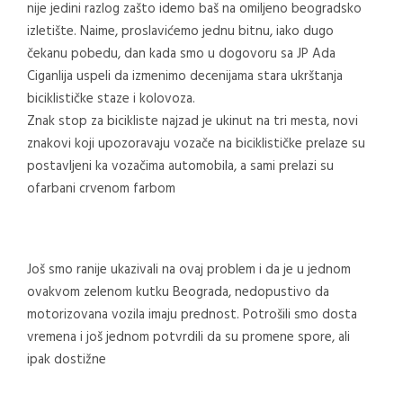
nije jedini razlog zašto idemo baš na omiljeno beogradsko
izletište. Naime, proslavićemo jednu bitnu, iako dugo
čekanu pobedu, dan kada smo u dogovoru sa JP Ada
Ciganlija uspeli da izmenimo decenijama stara ukrštanja
biciklističke staze i kolovoza.
Znak stop za bicikliste najzad je ukinut na tri mesta, novi
znakovi koji upozoravaju vozače na biciklističke prelaze su
postavljeni ka vozačima automobila, a sami prelazi su
ofarbani crvenom farbom
Još smo ranije ukazivali na ovaj problem i da je u jednom
ovakvom zelenom kutku Beograda, nedopustivo da
motorizovana vozila imaju prednost. Potrošili smo dosta
vremena i još jednom potvrdili da su promene spore, ali
ipak dostižne