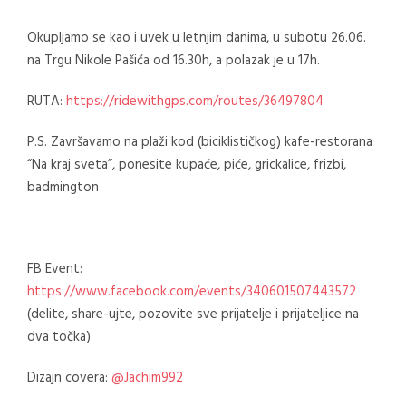
Okupljamo se kao i uvek u letnjim danima, u subotu 26.06.
na Trgu Nikole Pašića od 16.30h, a polazak je u 17h.
RUTA:
https://ridewithgps.com/routes/36497804
P.S. Završavamo na plaži kod (biciklističkog) kafe-restorana
“Na kraj sveta”, ponesite kupaće, piće, grickalice, frizbi,
badmington
FB Event:
https://www.facebook.com/events/340601507443572
(delite, share-ujte, pozovite sve prijatelje i prijateljice na
dva točka)
Dizajn covera:
@Jachim992