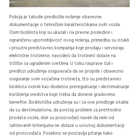
Policija je takođe predložila nošenje obavezne
dokumentacije o tehničkim karakteristikama ovih vozila.
Osim biciklista koji su ukazali i na pravne posledice i
ograničenu upotrebljivost ovog rešenja, primedbu su istakli
i prisutni predstavnici kompanija koje prodaju i servisiraju
električne trotinete, navodeći da trotineti dolaze na
tržište sa ugrađenim svetlima. U toku rasprave čuli i
predlozi udruženja osiguravača da se propiše i obavezno
osiguranje svim vozačima trotineta, što su predstavnici
biciklista ocenili kao dodatno preregulisanje i destimulisanje
korišćenja sredstva koje treba da donese gradovima
benefite. Biciklistička udruženja su i za ove predloge istakla
da su destimulativna, da postoji problem za prethodno
prodata vozila, dok su proizvođači naveli da neki od
zahtevanih kriterijuma ne dolaze u uvoznoj dokumentaciji
od proizvođača. Posebno se postavlja pitanje kako