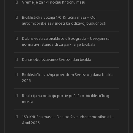
Vreme je za 171. noćnu Kritičnu masu
Biciklistička vožnja 170. Kritična masa – Od
automobilske zavisnosti ka održivoj budućnosti
Dobre vesti za bicikliste u Beogradu – Usvojeni su
normativi i standardi za parkiranje bicikala
Danas obeležavamo Svetski dan bicikla
Biciklistička vožnja povodom Svetskog dana bicikla
2026
Reakcija na peticiju protiv pešačko-biciklističkog
mosta
168. Kritična masa – Dan održive urbane mobilnosti –
April 2026