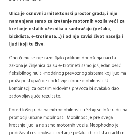
konkretnih mera.
Ulica je osnovni arhitektonski prostor grada, i nije
namenjena samo za kretanje motornih vozila već i za
kretanje ostalih učesnika u saobraćaju (pešaka,
biciklista, e-trotineta…) i od nje zavisi život naselja i
ljudi koji tu žive.
Ono čemu se nije razmišljalo prilikom donošenja nacrta
zakona je činjenica da su e-trotineti samo još jedan delić
fleksibilnog multi-modalnog prevoznog sistema koji ljudima
pruža pristupačnije i održivije izbore mobilnosti. U
kombinaciji za ostalim vidovima prevoza bi svakako dao
zadovoljavajuće rezultate.
Pored lošeg rada na mikromobilnosti u Srbiji se loše radi i na
promociji urbane mobilnosti. Mobilnost je pre svega
kretanje ljudi a ne samo motornih vozila. Neophodno je
podržavati i stimulisati kretanje pešaka i biciklista i raditi na