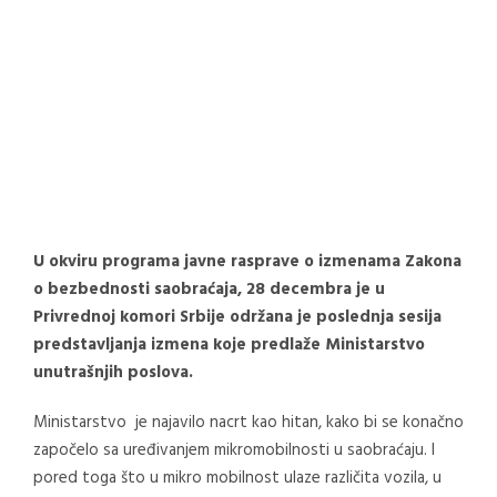
U okviru programa javne rasprave o izmenama Zakona
o bezbednosti saobraćaja, 28 decembra je u
Privrednoj komori Srbije održana je poslednja sesija
predstavljanja izmena koje predlaže Ministarstvo
unutrašnjih poslova.
Ministarstvo je najavilo nacrt kao hitan, kako bi se konačno
započelo sa uređivanjem mikromobilnosti u saobraćaju. I
pored toga što u mikro mobilnost ulaze različita vozila, u