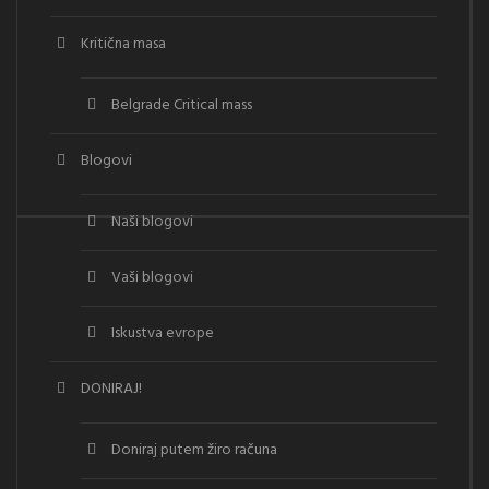
Kritična masa
Belgrade Critical mass
Blogovi
Naši blogovi
Vaši blogovi
Iskustva evrope
DONIRAJ!
Doniraj putem žiro računa