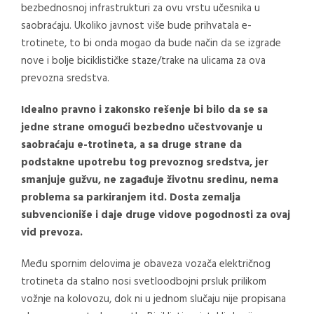
bezbednosnoj infrastrukturi za ovu vrstu učesnika u
saobraćaju. Ukoliko javnost više bude prihvatala e-
trotinete, to bi onda mogao da bude način da se izgrade
nove i bolje biciklističke staze/trake na ulicama za ova
prevozna sredstva.
Idealno pravno i zakonsko rešenje bi bilo da se sa
jedne strane omogući bezbedno učestvovanje u
saobraćaju e-trotineta, a sa druge strane da
podstakne upotrebu tog prevoznog sredstva, jer
smanjuje gužvu, ne zagađuje životnu sredinu, nema
problema sa parkiranjem itd. Dosta zemalja
subvencioniše i daje druge vidove pogodnosti za ovaj
vid prevoza.
Među spornim delovima je obaveza vozača električnog
trotineta da stalno nosi svetloodbojni prsluk prilikom
vožnje na kolovozu, dok ni u jednom slučaju nije propisana