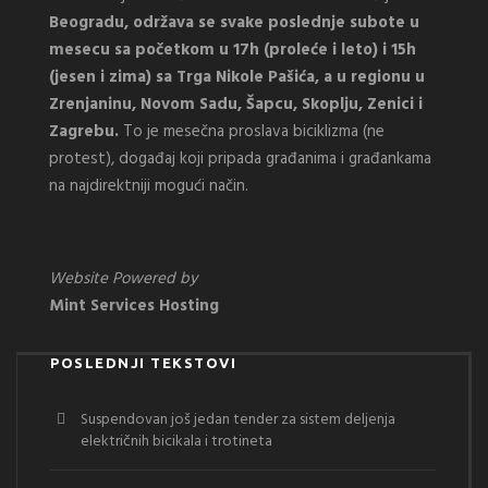
Beogradu, održava se svake poslednje subote u
mesecu sa početkom u 17h (proleće i leto) i 15h
(jesen i zima) sa Trga Nikole Pašića, a u regionu u
Zrenjaninu, Novom Sadu, Šapcu, Skoplju, Zenici i
Zagrebu.
To je mesečna proslava biciklizma (ne
protest), događaj koji pripada građanima i građankama
na najdirektniji mogući način.
Website Powered by
Mint Services Hosting
POSLEDNJI TEKSTOVI
Suspendovan još jedan tender za sistem deljenja
električnih bicikala i trotineta