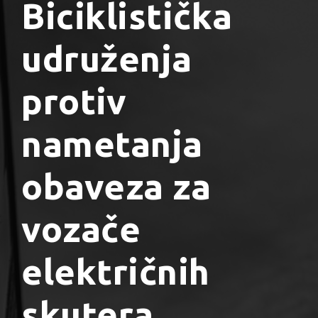
Biciklistička
udruženja
protiv
nametanja
obaveza za
vozače
električnih
skutera