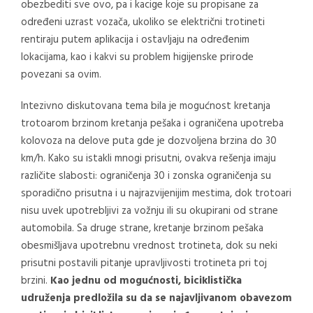
obezbediti sve ovo, pa i kacige koje su propisane za
određeni uzrast vozača, ukoliko se električni trotineti
rentiraju putem aplikacija i ostavljaju na određenim
lokacijama, kao i kakvi su problem higijenske prirode
povezani sa ovim.
Intezivno diskutovana tema bila je mogućnost kretanja
trotoarom brzinom kretanja pešaka i ograničena upotreba
kolovoza na delove puta gde je dozvoljena brzina do 30
km/h. Kako su istakli mnogi prisutni, ovakva rešenja imaju
različite slabosti: ograničenja 30 i zonska ograničenja su
sporadično prisutna i u najrazvijenijim mestima, dok trotoari
nisu uvek upotrebljivi za vožnju ili su okupirani od strane
automobila. Sa druge strane, kretanje brzinom pešaka
obesmišljava upotrebnu vrednost trotineta, dok su neki
prisutni postavili pitanje upravljivosti trotineta pri toj
brzini.
Kao jednu od mogućnosti, biciklistička
udruženja predložila su da se najavljivanom obavezom