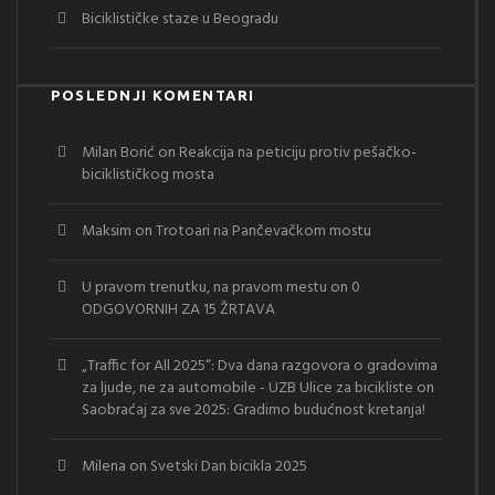
Biciklističke staze u Beogradu
POSLEDNJI KOMENTARI
Milan Borić
on
Reakcija na peticiju protiv pešačko-
biciklističkog mosta
Maksim
on
Trotoari na Pančevačkom mostu
U pravom trenutku, na pravom mestu
on
0
ODGOVORNIH ZA 15 ŽRTAVA
„Traffic for All 2025“: Dva dana razgovora o gradovima
za ljude, ne za automobile - UZB Ulice za bicikliste
on
Saobraćaj za sve 2025: Gradimo budućnost kretanja!
Milena
on
Svetski Dan bicikla 2025