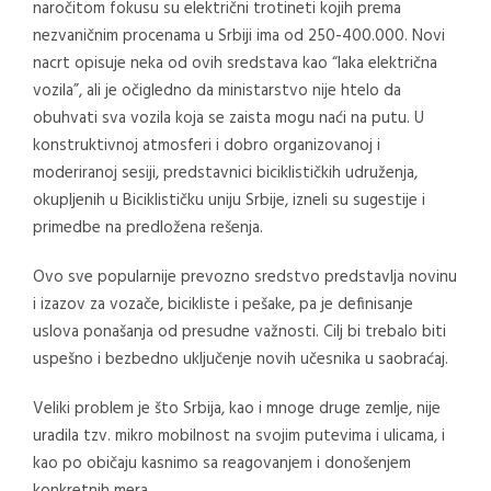
naročitom fokusu su električni trotineti kojih prema
nezvaničnim procenama u Srbiji ima od 250-400.000. Novi
nacrt opisuje neka od ovih sredstava kao “laka električna
vozila”, ali je očigledno da ministarstvo nije htelo da
obuhvati sva vozila koja se zaista mogu naći na putu. U
konstruktivnoj atmosferi i dobro organizovanoj i
moderiranoj sesiji, predstavnici biciklističkih udruženja,
okupljenih u Biciklističku uniju Srbije, izneli su sugestije i
primedbe na predložena rešenja.
Ovo sve popularnije prevozno sredstvo predstavlja novinu
i izazov za vozače, bicikliste i pešake, pa je definisanje
uslova ponašanja od presudne važnosti. Cilj bi trebalo biti
uspešno i bezbedno uključenje novih učesnika u saobraćaj.
Veliki problem je što Srbija, kao i mnoge druge zemlje, nije
uradila tzv. mikro mobilnost na svojim putevima i ulicama, i
kao po običaju kasnimo sa reagovanjem i donošenjem