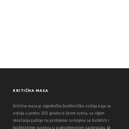
KRITIČNA MASA
Kritična masa je zajednička biciklistička vožnja koja se
odvija u preko 300 gradova širom sveta, sa ciljem
skretanja pažnje na probleme sa kojima se biciklisti i
biciklistkinje susreću u svakodnevnom saobraćaju.
U