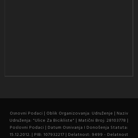
Osnovni Podaci | Oblik Organizovanja: Udruženje | Naziv
Udruženja: "Ulice Za Bicikliste" | Matični Broj: 28103778 |
Poslovni Podaci | Datum Osnivanja I Donošenja Statuta:
15.12.2012. | PIB: 107932217 | Delatnost: 9499 - Delatnost