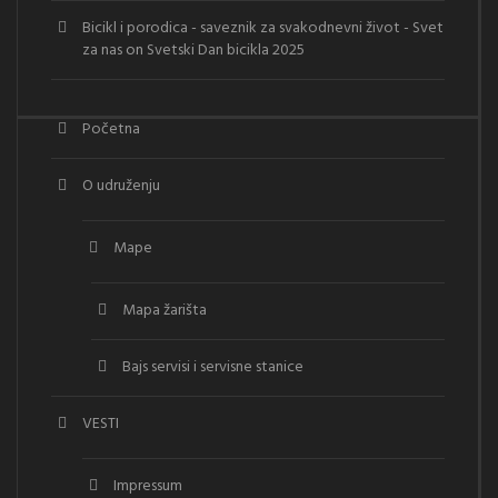
Bicikl i porodica - saveznik za svakodnevni život - Svet
za nas
on
Svetski Dan bicikla 2025
Početna
O udruženju
Mape
Mapa žarišta
Bajs servisi i servisne stanice
VESTI
Impressum