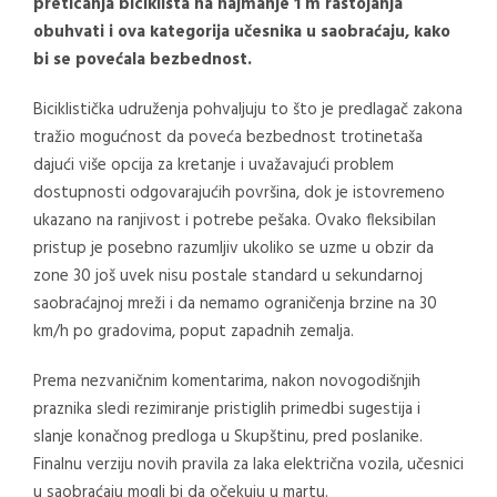
preticanja biciklista na najmanje 1 m rastojanja
obuhvati i ova kategorija učesnika u saobraćaju, kako
bi se povećala bezbednost.
Biciklistička udruženja pohvaljuju to što je predlagač zakona
tražio mogućnost da poveća bezbednost trotinetaša
dajući više opcija za kretanje i uvažavajući problem
dostupnosti odgovarajućih površina, dok je istovremeno
ukazano na ranjivost i potrebe pešaka. Ovako fleksibilan
pristup je posebno razumljiv ukoliko se uzme u obzir da
zone 30 još uvek nisu postale standard u sekundarnoj
saobraćajnoj mreži i da nemamo ograničenja brzine na 30
km/h po gradovima, poput zapadnih zemalja.
Prema nezvaničnim komentarima, nakon novogodišnjih
praznika sledi rezimiranje pristiglih primedbi sugestija i
slanje konačnog predloga u Skupštinu, pred poslanike.
Finalnu verziju novih pravila za laka električna vozila, učesnici
u saobraćaju mogli bi da očekuju u martu.