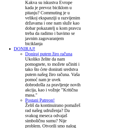
Kakva su iskustva Evrope
kada je prevoz biciklom u
pitanju? Commuting je u
velikoj ekspanziji u razvijenim
državama i one nam služe kao
dobar pokazatelj u kom pravcu
treba da radimo i bavimo se
javnim zagovaranjem
biciklanja
DONIRAJ!
Doniraj putem žiro računa
Ukoliko želite da nam
pomognete, to možete učiniti i
tako što ćete donirati sredstva
putem našeg žiro računa. Vaša
pomoć nam je uvek
dobrodošla za pravljenje novih
akcija, kao i vožnje "Kritična
masa."
Postani Patreon!
Želiš da kontinuirano pomažeš
rad našeg udruženja? Da
svakog meseca odvajaš
simboličnu sumu? Nije
problem. Otvorili smo nalog