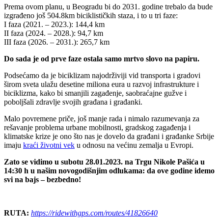
Prema ovom planu, u Beogradu bi do 2031. godine trebalo da bude
izgrađeno još 504.8km biciklističkih staza, i to u tri faze:
I faza (2021. – 2023.): 144,4 km
II faza (2024. – 2028.): 94,7 km
III faza (2026. – 2031.): 265,7 km
Do sada je od prve faze ostala samo mrtvo slovo na papiru.
Podsećamo da je biciklizam najodrživiji vid transporta i gradovi
širom sveta ulažu desetine miliona eura u razvoj infrastrukture i
biciklizma, kako bi smanjili zagađenje, saobraćajne gužve i
poboljšali zdravlje svojih građana i građanki.
Malo povremene priče, još manje rada i nimalo razumevanja za
rešavanje problema urbane mobilnosti, gradskog zagađenja i
klimatske krize je ono što nas je dovelo da građani i građanke Srbije
imaju
kraći životni vek
u odnosu na većinu zemalja u Evropi.
Zato se vidimo u subotu 28.01.2023. na Trgu Nikole Pašića u
14:30 h u našim novogodišnjim odlukama: da ove godine idemo
svi na bajs – bezbedno!
RUTA:
https://ridewithgps.com/routes/41826640