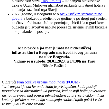
biciklističkih staza
ušao u minus
– ukidanjem biciklističke
trake u Uzun Mirkovoj ulici zbog parkinga privatnog hotela i
ukidanja staze kod trga Slavija.
2022. godine, u Beogradu se o
biciklističkim stazama ni ne
govori
, a budžet opredeljen ove godine je po drugi put sveden
na čitavih
0 dinara
. Jedino pominjanje biciklala u gradskom
budžetu je u svojstvu naplate poreza za sisteme javnih bicikala
– koji takođe ne postoje.
Malo priče a još manje rada na biciklističkoj
infrastrukturi u Beogradu nas izvodi i ovog januara
na ulice Beograda.
Vidimo se u subotu, 28.01.2023. u 14:30h na Trgu
Nikole Pašića!
Citirajući
Plan održive urbane mobilnosti (POUM)
:
“…
transport je održiv onda kada je pristupačan, kada postoji
mogućnost za alternativni vid prevoza, kad postoji bolja povezanost
javnog prevoza, kad postoji infrastruktura za prevoz biciklom ili za
kretanje pešaka a sve u cilju smanjenja saobraćajnih gužvi i veće
zaštite ljudi i životne sredine.
”