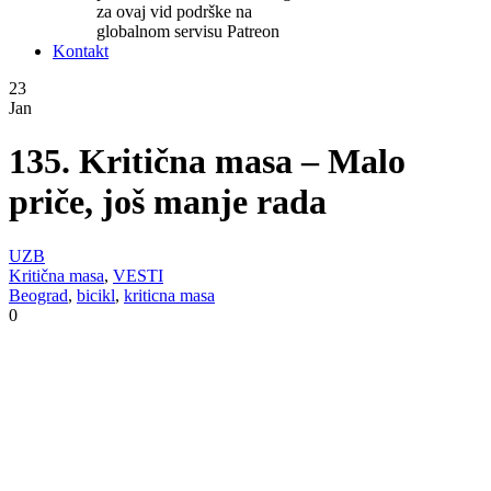
za ovaj vid podrške na
globalnom servisu Patreon
Kontakt
23
Jan
135. Kritična masa – Malo
priče, još manje rada
UZB
Kritična masa
,
VESTI
Beograd
,
bicikl
,
kriticna masa
0