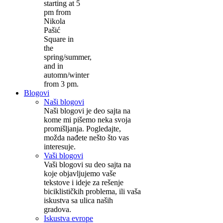
starting at 5
pm from
Nikola
Pašić
Square in
the
spring/summer,
and in
automn/winter
from 3 pm.
Blogovi
Naši blogovi
Naši blogovi je deo sajta na
kome mi pišemo neka svoja
promišljanja. Pogledajte,
možda nađete nešto što vas
interesuje.
Vaši blogovi
Vaši blogovi su deo sajta na
koje objavljujemo vaše
tekstove i ideje za rešenje
biciklističkih problema, ili vaša
iskustva sa ulica naših
gradova.
Iskustva evrope