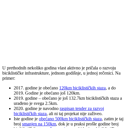
U prethodnih nekoliko godina vlast aktivno je pričala o razvoju
biciklističke infrastrukture, jednom godišnje, u jednoj rečenici. Na
primer:
2017. godine je obećano
120km biciklističkih staza
, a do
2019. Godine je obećano još 120km.
2019. godine – obećano je još 132.7km biciklističkih staza a
urađeno je svega 2.5km.
2020. godine je navodno
raspisan tender za razvoj
biciklističkih staza
, ali ni taj projekat nije zaživeo.
Iste godine je
obećano 500km biciklističkih staza
, zatim je taj
broj
smanjen na 150km
, dok je u praksi prošle godine broj