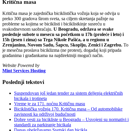
Kritična masa
Kritična masa je zajednička biciklistička vožnja koja se odvija u
preko 300 gradova širom sveta, sa ciljem skretanja pažnje na
probleme sa kojima se biciklisti i biciklistkinje susreću u
svakodnevnom saobraćaju.
U Beogradu, održava se svake
poslednje subote u mesecu sa početkom u 17h (proleće i leto) i
15h (jesen i zima) sa Trga Nikole Pašića, a u regionu u
Zrenjaninu, Novom Sadu, Šapcu, Skoplju, Zenici i Zagrebu.
To
je mesečna proslava biciklizma (ne protest), događaj koji pripada
građanima i građankama na najdirektniji mogući način.
Website Powered by
Mint Services Hosting
Poslednji tekstovi
Suspendovan još jedan tender za sistem deljenja električnih
bicikala i trotineta
Vreme je za 171. noćnu Kritičnu masu
Biciklistička vožnja 170. Kritična masa – Od automobilske
zavisnosti ka održivoj budućnosti
Dobre vesti za bicikliste u Beogradu – Usvojeni su normativi i
standardi za parkiranje bicikala
Danas obeležavamo Svetski dan bicikla