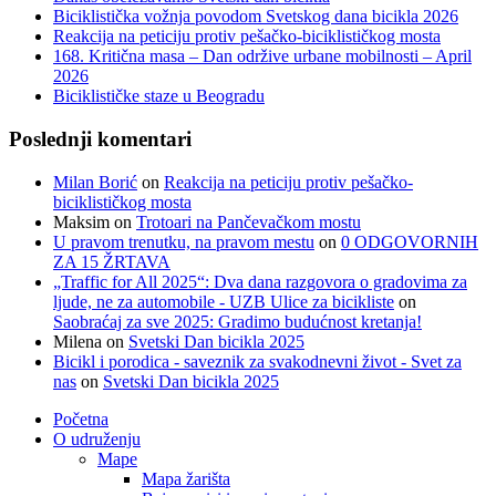
Biciklistička vožnja povodom Svetskog dana bicikla 2026
Reakcija na peticiju protiv pešačko-biciklističkog mosta
168. Kritična masa – Dan održive urbane mobilnosti – April
2026
Biciklističke staze u Beogradu
Poslednji komentari
Milan Borić
on
Reakcija na peticiju protiv pešačko-
biciklističkog mosta
Maksim
on
Trotoari na Pančevačkom mostu
U pravom trenutku, na pravom mestu
on
0 ODGOVORNIH
ZA 15 ŽRTAVA
„Traffic for All 2025“: Dva dana razgovora o gradovima za
ljude, ne za automobile - UZB Ulice za bicikliste
on
Saobraćaj za sve 2025: Gradimo budućnost kretanja!
Milena
on
Svetski Dan bicikla 2025
Bicikl i porodica - saveznik za svakodnevni život - Svet za
nas
on
Svetski Dan bicikla 2025
Početna
O udruženju
Mape
Mapa žarišta