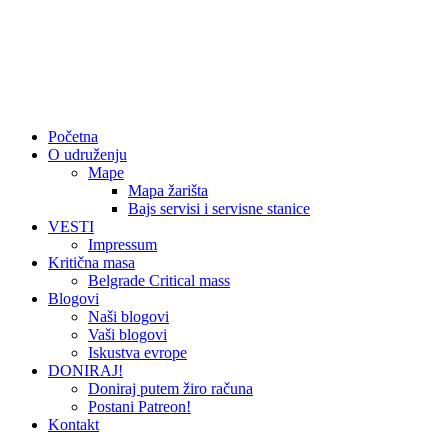
Početna
O udruženju
Mape
Mapa žarišta
Bajs servisi i servisne stanice
VESTI
Impressum
Kritična masa
Belgrade Critical mass
Blogovi
Naši blogovi
Vaši blogovi
Iskustva evrope
DONIRAJ!
Doniraj putem žiro računa
Postani Patreon!
Kontakt