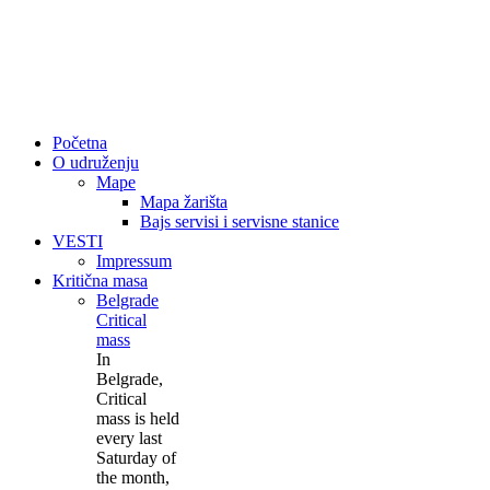
Početna
O udruženju
Mape
Mapa žarišta
Bajs servisi i servisne stanice
VESTI
Impressum
Kritična masa
Belgrade
Critical
mass
In
Belgrade,
Critical
mass is held
every last
Saturday of
the month,