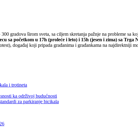
o 300 gradova širom sveta, sa ciljem skretanja pažnje na probleme sa koj
u sa početkom u 17h (proleće i leto) i 15h (jesen i zima) sa Trga
otest), događaj koji pripada građanima i građankama na najdirektniji m
ala i trotineta
snosti ka održivoj budućnosti
tandardi za parkiranje bicikala
026