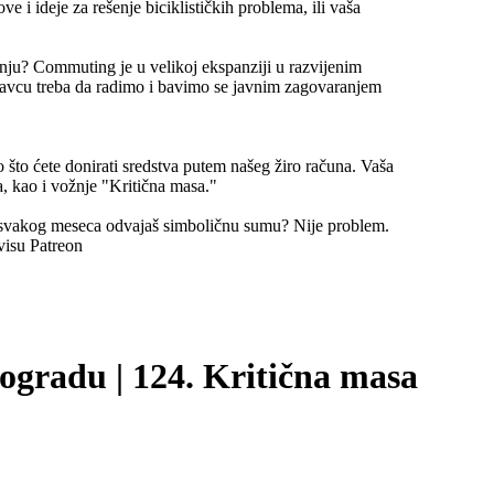
e i ideje za rešenje biciklističkih problema, ili vaša
nju? Commuting je u velikoj ekspanziji u razvijenim
avcu treba da radimo i bavimo se javnim zagovaranjem
 što ćete donirati sredstva putem našeg žiro računa. Vaša
, kao i vožnje "Kritična masa."
 svakog meseca odvajaš simboličnu sumu? Nije problem.
visu Patreon
Beogradu | 124. Kritična masa