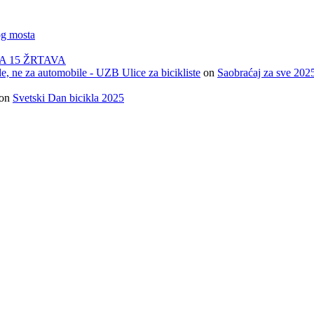
og mosta
A 15 ŽRTAVA
e, ne za automobile - UZB Ulice za bicikliste
on
Saobraćaj za sve 202
on
Svetski Dan bicikla 2025