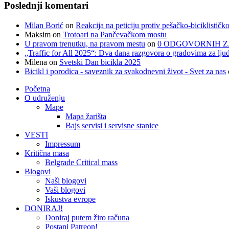
Poslednji komentari
Milan Borić
on
Reakcija na peticiju protiv pešačko-biciklističk
Maksim
on
Trotoari na Pančevačkom mostu
U pravom trenutku, na pravom mestu
on
0 ODGOVORNIH Z
„Traffic for All 2025“: Dva dana razgovora o gradovima za ljud
Milena
on
Svetski Dan bicikla 2025
Bicikl i porodica - saveznik za svakodnevni život - Svet za nas
Početna
O udruženju
Mape
Mapa žarišta
Bajs servisi i servisne stanice
VESTI
Impressum
Kritična masa
Belgrade Critical mass
Blogovi
Naši blogovi
Vaši blogovi
Iskustva evrope
DONIRAJ!
Doniraj putem žiro računa
Postani Patreon!