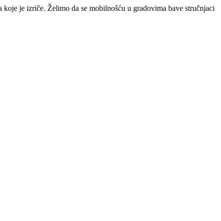
ca koje je izriče. Želimo da se mobilnošću u gradovima bave stručnjaci