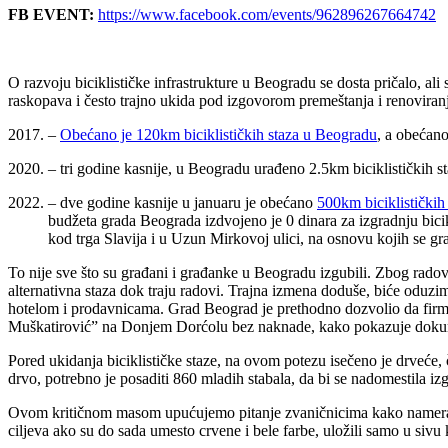
FB EVENT:
https://www.facebook.com/events/962896267664742
O razvoju biciklističke infrastrukture u Beogradu se dosta pričalo, ali 
raskopava i često trajno ukida pod izgovorom premeštanja i renoviran
2017. –
Obećano je 120km biciklističkih staza u Beogradu
, a obećan
2020. – tri godine kasnije, u Beogradu urađeno 2.5km biciklističkih st
– dve godine kasnije u januaru je obećano
500km biciklističkih
budžeta grada Beograda izdvojeno je 0 dinara za izgradnju bicikli
kod trga Slavija i u Uzun Mirkovoj ulici, na osnovu kojih se gr
To nije sve što su građani i građanke u Beogradu izgubili. Zbog radova
alternativna staza dok traju radovi. Trajna izmena doduše, biće oduzi
hotelom i prodavnicama. Grad Beograd je prethodno dozvolio da firma
Muškatirović” na Donjem Dorćolu bez naknade, kako pokazuje dok
Pored ukidanja biciklističke staze, na ovom potezu isečeno je drveće
drvo, potrebno je posaditi 860 mladih stabala, da bi se nadomestila iz
Ovom kritičnom masom upućujemo pitanje zvaničnicima kako namerava
ciljeva ako su do sada umesto crvene i bele farbe, uložili samo u sivu 