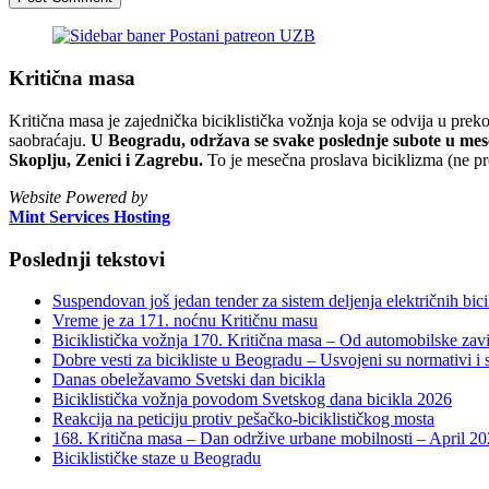
Kritična masa
Kritična masa je zajednička biciklistička vožnja koja se odvija u prek
saobraćaju.
U Beogradu, održava se svake poslednje subote u mesec
Skoplju, Zenici i Zagrebu.
To je mesečna proslava biciklizma (ne pr
Website Powered by
Mint Services Hosting
Poslednji tekstovi
Suspendovan još jedan tender za sistem deljenja električnih bicik
Vreme je za 171. noćnu Kritičnu masu
Biciklistička vožnja 170. Kritična masa – Od automobilske zavi
Dobre vesti za bicikliste u Beogradu – Usvojeni su normativi i s
Danas obeležavamo Svetski dan bicikla
Biciklistička vožnja povodom Svetskog dana bicikla 2026
Reakcija na peticiju protiv pešačko-biciklističkog mosta
168. Kritična masa – Dan održive urbane mobilnosti – April 2
Biciklističke staze u Beogradu