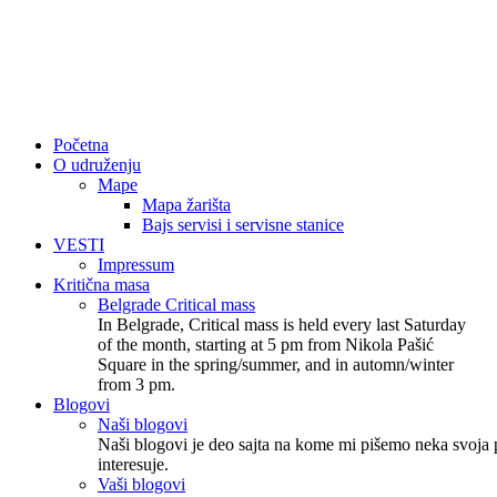
Početna
O udruženju
Mape
Mapa žarišta
Bajs servisi i servisne stanice
VESTI
Impressum
Kritična masa
Belgrade Critical mass
In Belgrade, Critical mass is held every last Saturday
of the month, starting at 5 pm from Nikola Pašić
Square in the spring/summer, and in automn/winter
from 3 pm.
Blogovi
Naši blogovi
Naši blogovi je deo sajta na kome mi pišemo neka svoja p
interesuje.
Vaši blogovi