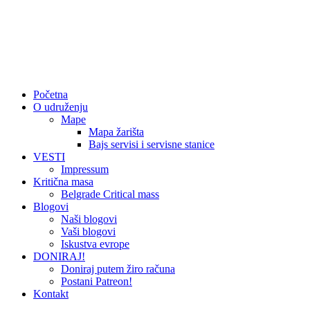
Početna
O udruženju
Mape
Mapa žarišta
Bajs servisi i servisne stanice
VESTI
Impressum
Kritična masa
Belgrade Critical mass
Blogovi
Naši blogovi
Vaši blogovi
Iskustva evrope
DONIRAJ!
Doniraj putem žiro računa
Postani Patreon!
Kontakt