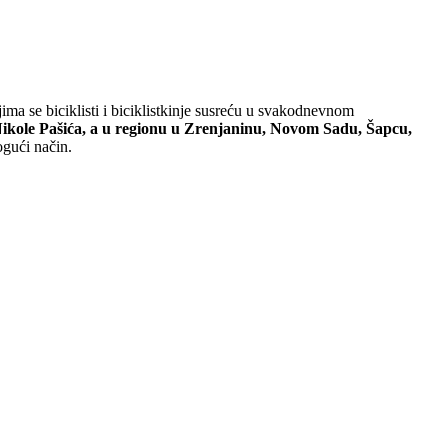
ima se biciklisti i biciklistkinje susreću u svakodnevnom
 Nikole Pašića, a u regionu u Zrenjaninu, Novom Sadu, Šapcu,
ogući način.