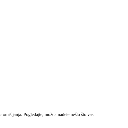
romišljanja. Pogledajte, možda nađete nešto što vas