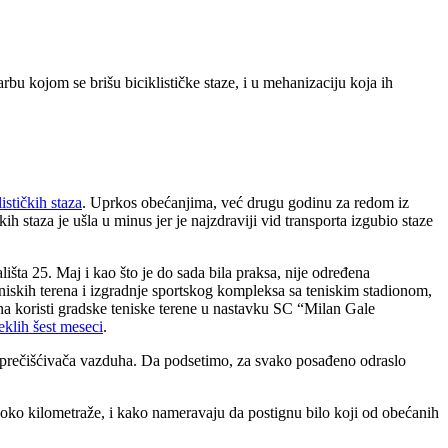
arbu kojom se brišu biciklističke staze, i u mehanizaciju koja ih
stičkih staza
. Uprkos obećanjima, već drugu godinu za redom iz
h staza je ušla u minus jer je najzdraviji vid transporta izgubio staze
išta 25. Maj i kao što je do sada bila praksa, nije određena
eniskih terena i izgradnje sportskog kompleksa sa teniskim stadionom,
a koristi gradske teniske terene u nastavku SC “Milan Gale
eklih šest meseci
.
ih prečišćivača vazduha. Da podsetimo, za svako posađeno odraslo
o kilometraže, i kako nameravaju da postignu bilo koji od obećanih