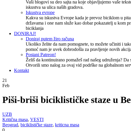
Vaši blogovi su deo sajta na koje objavljujemo vaše tekstov
iskustva sa ulica naših gradova.
Iskustva evrope
Kakva su iskustva Evrope kada je prevoz biciklom u pita
državama i one nam služe kao dobar pokazatelj u kom pr
biciklanja
DONIRAJ!
Doniraj putem žiro računa
Ukoliko želite da nam pomognete, to možete učiniti i tako
pomoć nam je uvek dobrodošla za pravljenje novih akcija
Postani Patreon!
Želiš da kontinuirano pomažeš rad našeg udruženja? Da
Otvorili smo nalog za ovaj vid podrške na globalnom ser
Kontakt
21
Feb
Piši-briši biciklističke staze u 
UZB
Kritična masa
,
VESTI
Beograd
,
biciklističke staze
,
kriticna masa
0