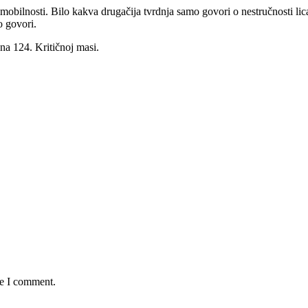
 mobilnosti. Bilo kakva drugačija tvrdnja samo govori o nestručnosti li
o govori.
na 124. Kritičnoj masi.
me I comment.