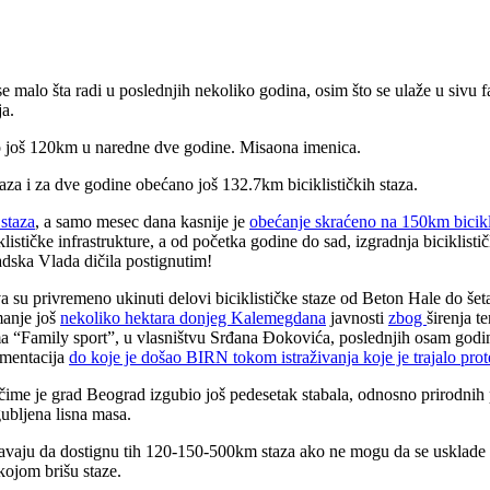
se malo šta radi u poslednjih nekoliko godina, osim što se ulaže u sivu f
ja.
o još 120km u naredne dve godine. Misaona imenica.
aza i za dve godine obećano još 132.7km biciklističkih staza.
 staza
, a samo mesec dana kasnije je
obećanje skraćeno na 150km bicikli
stičke infrastrukture, a od početka godine do sad, izgradnja biciklistički
adska Vlada dičila postignutim!
 su privremeno ukinuti delovi biciklističke staze od Beton Hale do šetal
manje još
nekoliko hektara donjeg Kalemegdana
javnosti
zbog
širenja t
 “Family sport”, u vlasništvu Srđana Đokovića, poslednjih osam godin
umentacija
do koje je došao BIRN tokom istraživanja koje je trajalo prot
, čime je grad Beograd izgubio još pedesetak stabala, odnosno prirodn
gubljena lisna masa.
ju da dostignu tih 120-150-500km staza ako ne mogu da se usklade ok
kojom brišu staze.