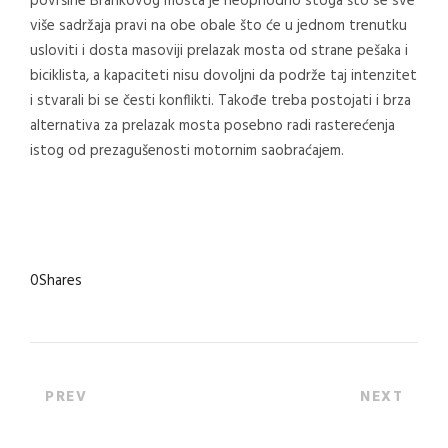
površine Brankovog mosta je neophodno stoga što se sve
više sadržaja pravi na obe obale što će u jednom trenutku
usloviti i dosta masoviji prelazak mosta od strane pešaka i
biciklista, a kapaciteti nisu dovoljni da podrže taj intenzitet
i stvarali bi se česti konflikti. Takođe treba postojati i brza
alternativa za prelazak mosta posebno radi rasterećenja
istog od prezagušenosti motornim saobraćajem.
0
Shares
PREV
NEXT