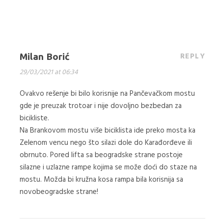
REPLY
Milan Borić
29/03/2021 at 06:34
Ovakvo rešenje bi bilo korisnije na Pančevačkom mostu
gde je preuzak trotoar i nije dovoljno bezbedan za
bicikliste.
Na Brankovom mostu više biciklista ide preko mosta ka
Zelenom vencu nego što silazi dole do Karađorđeve ili
obrnuto. Pored lifta sa beogradske strane postoje
silazne i uzlazne rampe kojima se može doći do staze na
mostu. Možda bi kružna kosa rampa bila korisnija sa
novobeogradske strane!