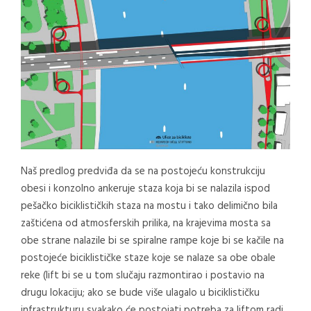
Naš predlog predviđa da se na postojeću konstrukciju
obesi i konzolno ankeruje staza koja bi se nalazila ispod
pešačko biciklističkih staza na mostu i tako delimično bila
zaštićena od atmosferskih prilika, na krajevima mosta sa
obe strane nalazile bi se spiralne rampe koje bi se kačile na
postojeće biciklističke staze koje se nalaze sa obe obale
reke (lift bi se u tom slučaju razmontirao i postavio na
drugu lokaciju; ako se bude više ulagalo u biciklističku
infrastrukturu svakako će postojati potreba za liftom radi