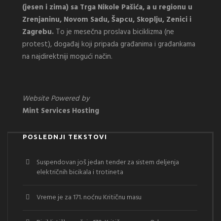
(jesen i zima) sa Trga Nikole Pašića, a u regionu u
Zrenjaninu, Novom Sadu, Šapcu, Skoplju, Zenici i
Zagrebu.
To je mesečna proslava biciklizma (ne
protest), događaj koji pripada građanima i građankama
na najdirektniji mogući način.
Website Powered by
Mint Services Hosting
POSLEDNJI TEKSTOVI
Suspendovan još jedan tender za sistem deljenja
električnih bicikala i trotineta
Vreme je za 171. noćnu Kritičnu masu