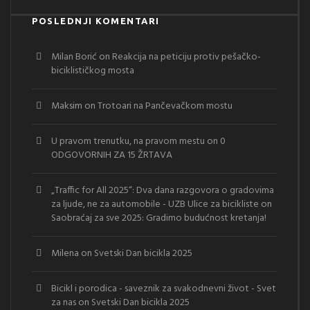
POSLEDNJI KOMENTARI
Milan Borić
on
Reakcija na peticiju protiv pešačko-
biciklističkog mosta
Maksim
on
Trotoari na Pančevačkom mostu
U pravom trenutku, na pravom mestu
on
0
ODGOVORNIH ZA 15 ŽRTAVA
„Traffic for All 2025“: Dva dana razgovora o gradovima
za ljude, ne za automobile - UZB Ulice za bicikliste
on
Saobraćaj za sve 2025: Gradimo budućnost kretanja!
Milena
on
Svetski Dan bicikla 2025
Bicikl i porodica - saveznik za svakodnevni život - Svet
za nas
on
Svetski Dan bicikla 2025