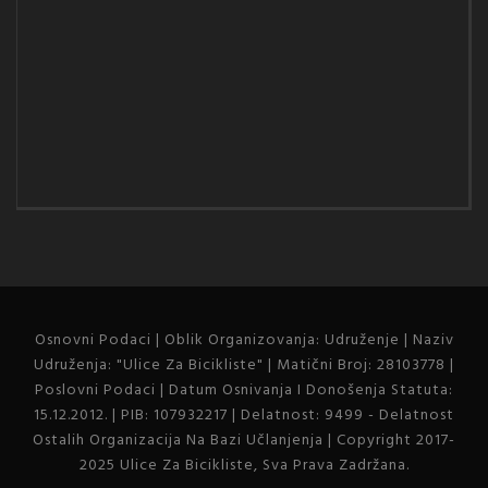
Osnovni Podaci | Oblik Organizovanja: Udruženje | Naziv
Udruženja: "Ulice Za Bicikliste" | Matični Broj: 28103778 |
Poslovni Podaci | Datum Osnivanja I Donošenja Statuta:
15.12.2012. | PIB: 107932217 | Delatnost: 9499 - Delatnost
Ostalih Organizacija Na Bazi Učlanjenja | Copyright 2017-
2025 Ulice Za Bicikliste, Sva Prava Zadržana.