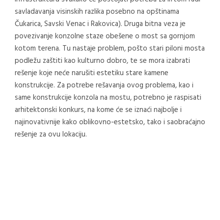
savladavanja visinskih razlika posebno na opštinama
Čukarica, Savski Venac i Rakovica). Druga bitna veza je
povezivanje konzolne staze obešene o most sa gornjom
kotom terena. Tu nastaje problem, pošto stari piloni mosta
podležu zaštiti kao kulturno dobro, te se mora izabrati
rešenje koje neće narušiti estetiku stare kamene
konstrukcije. Za potrebe rešavanja ovog problema, kao i
same konstrukcije konzola na mostu, potrebno je raspisati
arhitektonski konkurs, na kome će se iznaći najbolje i
najinovativnije kako oblikovno-estetsko, tako i saobraćajno
rešenje za ovu lokaciju.