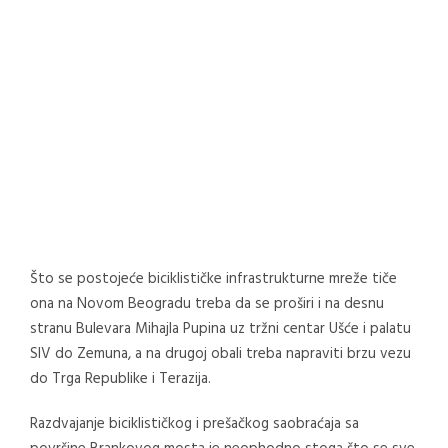
Što se postojeće biciklističke infrastrukturne mreže tiče
ona na Novom Beogradu treba da se proširi i na desnu
stranu Bulevara Mihajla Pupina uz tržni centar Ušće i palatu
SIV do Zemuna, a na drugoj obali treba napraviti brzu vezu
do Trga Republike i Terazija.
Razdvajanje biciklističkog i prešačkog saobraćaja sa