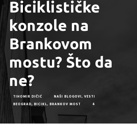
Biciklističke
konzole na
Brankovom
mostu? Što da
ne?
TIHOMIR DIČIĆ
NAŠI BLOGOVI
,
VESTI
BEOGRAD
,
BICIKL
,
BRANKOV MOST
4