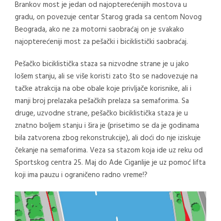
Brankov most je jedan od najopterećenijih mostova u
gradu, on povezuje centar Starog grada sa centom Novog
Beograda, ako ne za motorni saobraćaj on je svakako
najopterećeniji most za pešački i biciklistički saobraćaj.
Pešačko biciklistička staza sa nizvodne strane je u jako
lošem stanju, ali se više koristi zato što se nadovezuje na
tačke atrakcija na obe obale koje privljače korisnike, ali i
manji broj prelazaka pešačkih prelaza sa semaforima. Sa
druge, uzvodne strane, pešačko biciklistička staza je u
znatno boljem stanju i šira je (prisetimo se da je godinama
bila zatvorena zbog rekonstrukcije), ali doći do nje iziskuje
čekanje na semaforima. Veza sa stazom koja ide uz reku od
Sportskog centra 25. Maj do Ade Ciganlije je uz pomoć lifta
koji ima pauzu i ograničeno radno vreme!?