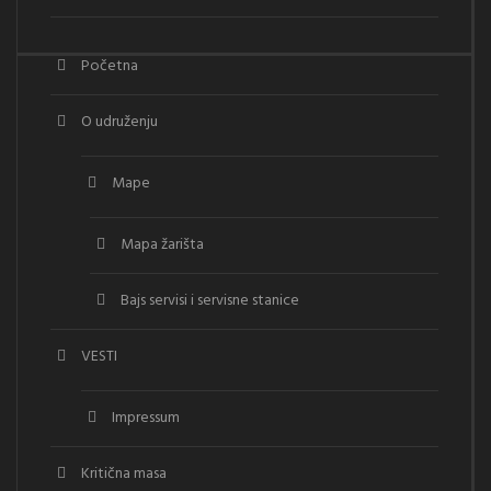
Početna
O udruženju
Mape
Mapa žarišta
Bajs servisi i servisne stanice
VESTI
Impressum
Kritična masa