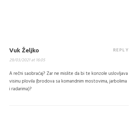
REPLY
Vuk Željko
29/03/2021 at 16:05
A rečni saobraćaj? Zar ne mislite da bi te konzole uslovljava
visinu plovila (brodova sa komandnim mostovima, jarbolima
i radarima)?