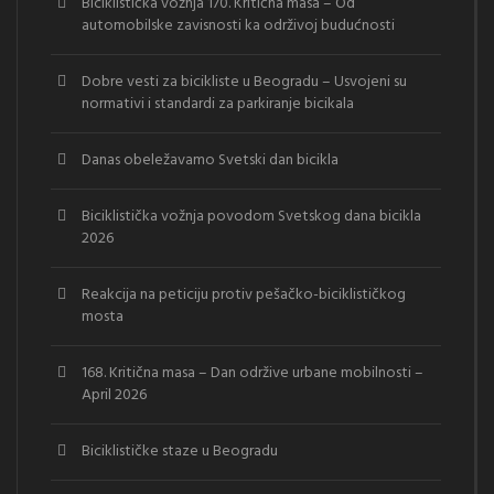
Biciklistička vožnja 170. Kritična masa – Od
automobilske zavisnosti ka održivoj budućnosti
Dobre vesti za bicikliste u Beogradu – Usvojeni su
normativi i standardi za parkiranje bicikala
Danas obeležavamo Svetski dan bicikla
Biciklistička vožnja povodom Svetskog dana bicikla
2026
Reakcija na peticiju protiv pešačko-biciklističkog
mosta
168. Kritična masa – Dan održive urbane mobilnosti –
April 2026
Biciklističke staze u Beogradu