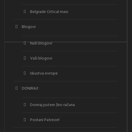
Belgrade Critical mass
Blogovi
Naši blogovi
Vaši blogovi
Iskustva evrope
DONIRAJ!
Doniraj putem žiro računa
Postani Patreon!