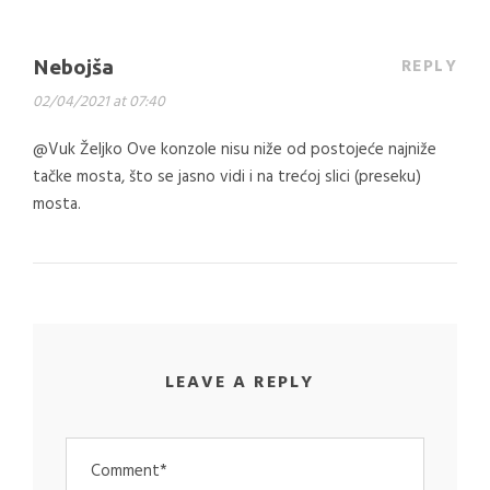
REPLY
Nebojša
02/04/2021 at 07:40
@Vuk Željko Ove konzole nisu niže od postojeće najniže
tačke mosta, što se jasno vidi i na trećoj slici (preseku)
mosta.
LEAVE A REPLY