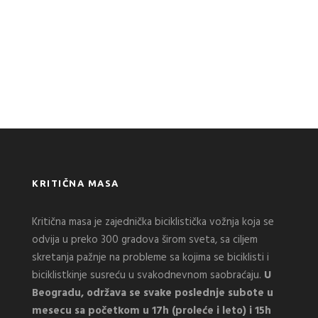
KRITIČNA MASA
Kritična masa je zajednička biciklistička vožnja koja se
odvija u preko 300 gradova širom sveta, sa ciljem
skretanja pažnje na probleme sa kojima se biciklisti i
biciklistkinje susreću u svakodnevnom saobraćaju.
U
Beogradu, održava se svake poslednje subote u
mesecu sa početkom u 17h (proleće i leto) i 15h