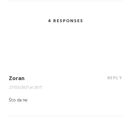
4 RESPONSES
REPLY
Zoran
27/03/2021 at 20:11
Što da ne