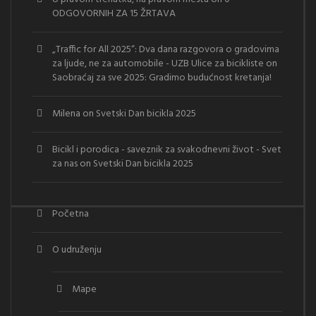
ODGOVORNIH ZA 15 ŽRTAVA
„Traffic for All 2025“: Dva dana razgovora o gradovima
za ljude, ne za automobile - UZB Ulice za bicikliste
on
Saobraćaj za sve 2025: Gradimo budućnost kretanja!
Milena
on
Svetski Dan bicikla 2025
Bicikl i porodica - saveznik za svakodnevni život - Svet
za nas
on
Svetski Dan bicikla 2025
Početna
O udruženju
Mape