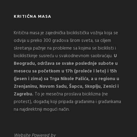
KRITIČNA MASA
Kritična masa je zajednička biciklistička vožnja koja se
odvija u preko 300 gradova širom sveta, sa ciljem
skretanja pažnje na probleme sa kojima se biciklisti i
biciklistkinje susreću u svakodnevnom saobraćaju.
U
Beogradu, održava se svake poslednje subote u
mesecu sa početkom u 17h (proleće i leto) i 15h
(jesen i zima) sa Trga Nikole Pašića, a u regionu u
Zrenjaninu, Novom Sadu, Šapcu, Skoplju, Zenici i
Zagrebu.
To je mesečna proslava biciklizma (ne
protest), događaj koji pripada građanima i građankama
na najdirektniji mogući način.
Website Powered by