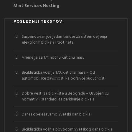
Mint Services Hosting
POSLEDNJI TEKSTOVI
Suspendovan još jedan tender za sistem deljenja
električnih bicikala i trotineta
Vreme je za 171. noćnu Kritičnu masu
Biciklistička vožnja 170. Kritična masa – Od
automobilske zavisnosti ka održivoj budućnosti
Dobre vesti za bicikliste u Beogradu – Usvojeni su
normativi i standardi za parkiranje bicikala
Danas obeležavamo Svetski dan bicikla
Biciklistička vožnja povodom Svetskog dana bicikla