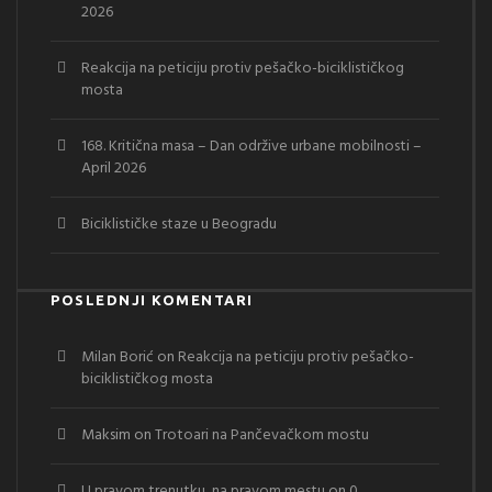
2026
Reakcija na peticiju protiv pešačko-biciklističkog
mosta
168. Kritična masa – Dan održive urbane mobilnosti –
April 2026
Biciklističke staze u Beogradu
POSLEDNJI KOMENTARI
Milan Borić
on
Reakcija na peticiju protiv pešačko-
biciklističkog mosta
Maksim
on
Trotoari na Pančevačkom mostu
U pravom trenutku, na pravom mestu
on
0