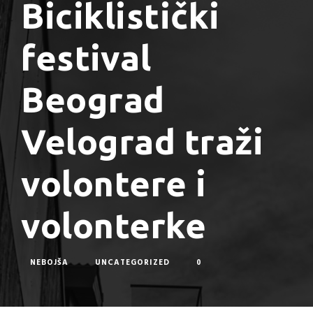
Biciklistički
festival
Beograd
Velograd traži
volontere i
volonterke
NEBOJŠA
UNCATEGORIZED
0