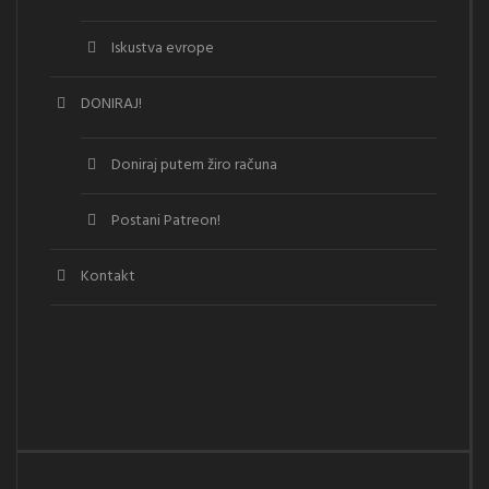
Iskustva evrope
DONIRAJ!
Doniraj putem žiro računa
Postani Patreon!
Kontakt