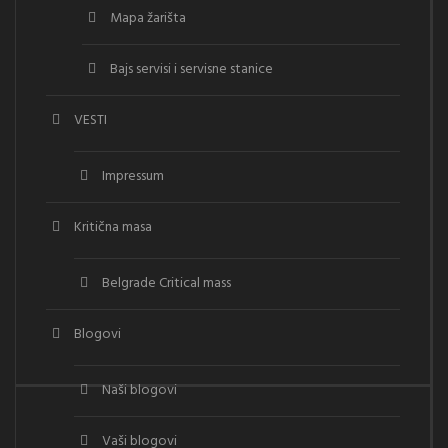
Mapa žarišta
Bajs servisi i servisne stanice
VESTI
Impressum
Kritična masa
Belgrade Critical mass
Blogovi
Naši blogovi
Vaši blogovi