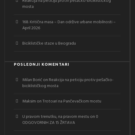
Reakcija na peticiju protiv pešačko-biciklističkog
mosta
168. Kritična masa – Dan održive urbane mobilnosti –
April 2026
Biciklističke staze u Beogradu
POSLEDNJI KOMENTARI
Milan Borić
on
Reakcija na peticiju protiv pešačko-
biciklističkog mosta
Maksim
on
Trotoari na Pančevačkom mostu
U pravom trenutku, na pravom mestu
on
0
ODGOVORNIH ZA 15 ŽRTAVA