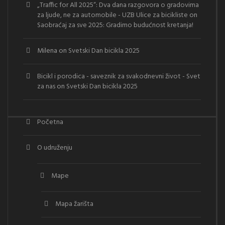
„Traffic for All 2025“: Dva dana razgovora o gradovima
za ljude, ne za automobile - UZB Ulice za bicikliste
on
Saobraćaj za sve 2025: Gradimo budućnost kretanja!
Milena
on
Svetski Dan bicikla 2025
Bicikl i porodica - saveznik za svakodnevni život - Svet
za nas
on
Svetski Dan bicikla 2025
Početna
O udruženju
Mape
Mapa žarišta