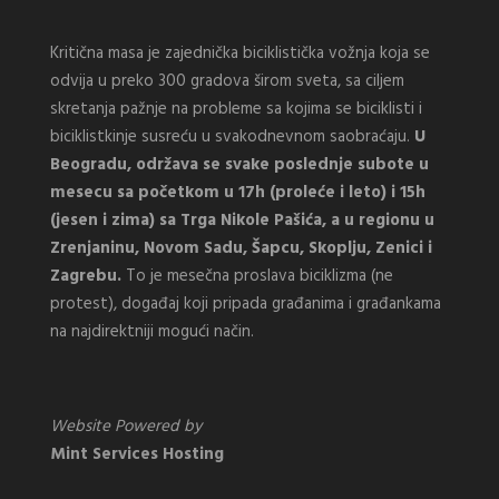
Kritična masa je zajednička biciklistička vožnja koja se
odvija u preko 300 gradova širom sveta, sa ciljem
skretanja pažnje na probleme sa kojima se biciklisti i
biciklistkinje susreću u svakodnevnom saobraćaju.
U
Beogradu, održava se svake poslednje subote u
mesecu sa početkom u 17h (proleće i leto) i 15h
(jesen i zima) sa Trga Nikole Pašića, a u regionu u
Zrenjaninu, Novom Sadu, Šapcu, Skoplju, Zenici i
Zagrebu.
To je mesečna proslava biciklizma (ne
protest), događaj koji pripada građanima i građankama
na najdirektniji mogući način.
Website Powered by
Mint Services Hosting