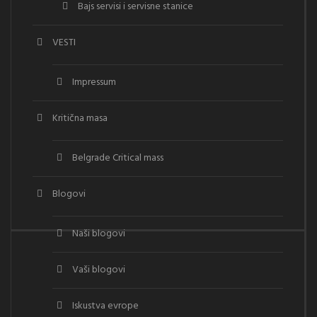
Bajs servisi i servisne stanice
VESTI
Impressum
Kritična masa
Belgrade Critical mass
Blogovi
Naši blogovi
Vaši blogovi
Iskustva evrope