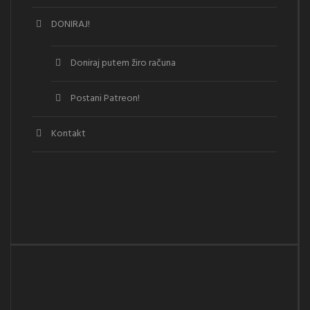
DONIRAJ!
Doniraj putem žiro računa
Postani Patreon!
Kontakt