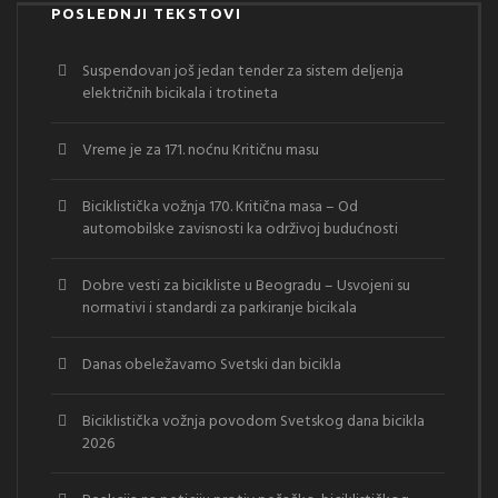
POSLEDNJI TEKSTOVI
Suspendovan još jedan tender za sistem deljenja
električnih bicikala i trotineta
Vreme je za 171. noćnu Kritičnu masu
Biciklistička vožnja 170. Kritična masa – Od
automobilske zavisnosti ka održivoj budućnosti
Dobre vesti za bicikliste u Beogradu – Usvojeni su
normativi i standardi za parkiranje bicikala
Danas obeležavamo Svetski dan bicikla
Biciklistička vožnja povodom Svetskog dana bicikla
2026