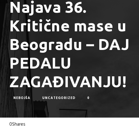
Najava 36.
Kritične mase u
Beogradu – DAJ
PEDALU
ZAGAĐIVANJU!
NEBOJŠA
UNCATEGORIZED
0
0
Shares