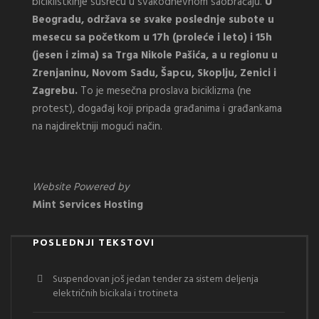
biciklistkinje susreću u svakodnevnom saobraćaju.
U
Beogradu, održava se svake poslednje subote u
mesecu sa početkom u 17h (proleće i leto) i 15h
(jesen i zima) sa Trga Nikole Pašića, a u regionu u
Zrenjaninu, Novom Sadu, Šapcu, Skoplju, Zenici i
Zagrebu.
To je mesečna proslava biciklizma (ne
protest), događaj koji pripada građanima i građankama
na najdirektniji mogući način.
Website Powered by
Mint Services Hosting
POSLEDNJI TEKSTOVI
Suspendovan još jedan tender za sistem deljenja
električnih bicikala i trotineta