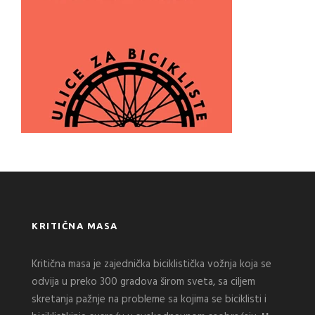
KRITIČNA MASA
Kritična masa je zajednička biciklistička vožnja koja se
odvija u preko 300 gradova širom sveta, sa ciljem
skretanja pažnje na probleme sa kojima se biciklisti i