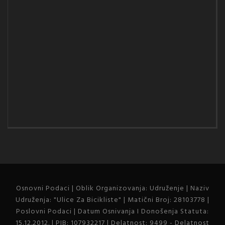
Osnovni Podaci | Oblik Organizovanja: Udruženje | Naziv
Udruženja: "Ulice Za Bicikliste" | Matični Broj: 28103778 |
Poslovni Podaci | Datum Osnivanja I Donošenja Statuta:
15.12.2012. | PIB: 107932217 | Delatnost: 9499 - Delatnost