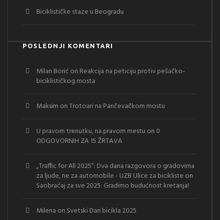
Biciklističke staze u Beogradu
POSLEDNJI KOMENTARI
Milan Borić
on
Reakcija na peticiju protiv pešačko-
biciklističkog mosta
Maksim
on
Trotoari na Pančevačkom mostu
U pravom trenutku, na pravom mestu
on
0
ODGOVORNIH ZA 15 ŽRTAVA
„Traffic for All 2025“: Dva dana razgovora o gradovima
za ljude, ne za automobile - UZB Ulice za bicikliste
on
Saobraćaj za sve 2025: Gradimo budućnost kretanja!
Milena
on
Svetski Dan bicikla 2025