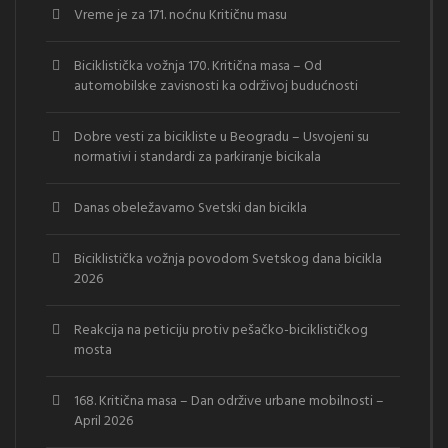
Vreme je za 171. noćnu Kritičnu masu
Biciklistička vožnja 170. Kritična masa – Od
automobilske zavisnosti ka održivoj budućnosti
Dobre vesti za bicikliste u Beogradu – Usvojeni su
normativi i standardi za parkiranje bicikala
Danas obeležavamo Svetski dan bicikla
Biciklistička vožnja povodom Svetskog dana bicikla
2026
Reakcija na peticiju protiv pešačko-biciklističkog
mosta
168. Kritična masa – Dan održive urbane mobilnosti –
April 2026