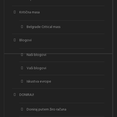
Kritična masa
Belgrade Critical mass
Blogovi
Naši blogovi
Vaši blogovi
Iskustva evrope
DONIRAJ!
Doniraj putem žiro računa