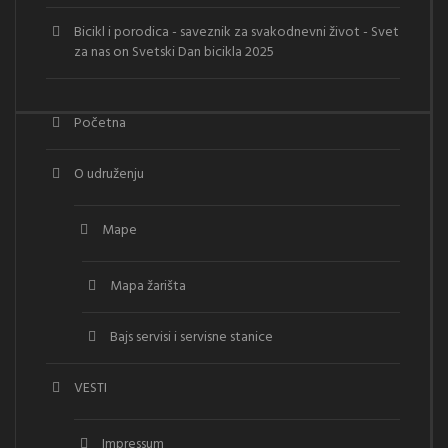
Bicikl i porodica - saveznik za svakodnevni život - Svet
za nas
on
Svetski Dan bicikla 2025
Početna
O udruženju
Mape
Mapa žarišta
Bajs servisi i servisne stanice
VESTI
Impressum