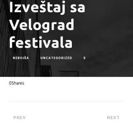
Izveštaj sa
Velograd
festivala
NEBOJŠA
UNCATEGORIZED
0
0
Shares
PREV
NEXT