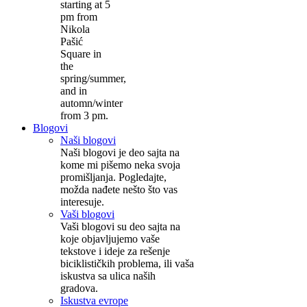
starting at 5
pm from
Nikola
Pašić
Square in
the
spring/summer,
and in
automn/winter
from 3 pm.
Blogovi
Naši blogovi
Naši blogovi je deo sajta na
kome mi pišemo neka svoja
promišljanja. Pogledajte,
možda nađete nešto što vas
interesuje.
Vaši blogovi
Vaši blogovi su deo sajta na
koje objavljujemo vaše
tekstove i ideje za rešenje
biciklističkih problema, ili vaša
iskustva sa ulica naših
gradova.
Iskustva evrope