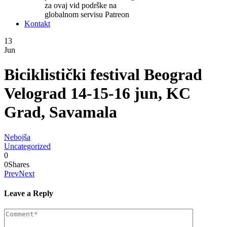
za ovaj vid podrške na
globalnom servisu Patreon
Kontakt
13
Jun
Biciklistički festival Beograd
Velograd 14-15-16 jun, KC
Grad, Savamala
Nebojša
Uncategorized
0
0
Shares
Prev
Next
Leave a Reply