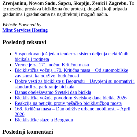
Zrenjaninu, Novom Sadu, Šapcu, Skoplju, Zenici i Zagrebu.
To
je mesečna proslava biciklizma (ne protest), događaj koji pripada
građanima i građankama na najdirektniji mogući način.
Website Powered by
Mint Services Hosting
Poslednji tekstovi
Suspendovan još jedan tender za sistem deljenja električnih
bicikala i trotineta
Vreme je za 171. noćnu Kritičnu masu
Biciklistička vožnja 170. Kritična masa – Od automobilske
zavisnosti ka održivoj budućnosti
Dobre vesti za bicikliste u Beogradu – Usvojeni su normativi i
standardi za parkiranje bicikala
Danas obeležavamo Svetski dan bicikla
Biciklistička vožnja povodom Svetskog dana bicikla 2026
Reakcija na peticiju protiv pešačko-biciklističkog mosta
168. Kritična masa – Dan održive urbane mobilnosti – April
2026
Biciklističke staze u Beogradu
Poslednji komentari