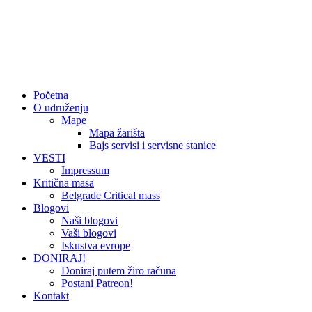
Početna
O udruženju
Mape
Mapa žarišta
Bajs servisi i servisne stanice
VESTI
Impressum
Kritična masa
Belgrade Critical mass
Blogovi
Naši blogovi
Vaši blogovi
Iskustva evrope
DONIRAJ!
Doniraj putem žiro računa
Postani Patreon!
Kontakt