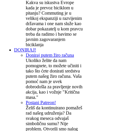
Kakva su iskustva Evrope
kada je prevoz biciklom u
pitanju? Commuting je u
velikoj ekspanziji u razvijenim
državama i one nam služe kao
dobar pokazatelj u kom pravcu
treba da radimo i bavimo se
javnim zagovaranjem
biciklanja
DONIRAJ!
Doniraj putem žiro računa
Ukoliko želite da nam
pomognete, to možete učiniti i
tako što ćete donirati sredstva
putem našeg žiro računa. Vaša
pomoć nam je uvek
dobrodošla za pravljenje novih
akcija, kao i vožnje "Kritična
masa."
Postani Patreon!
Želiš da kontinuirano pomažeš
rad našeg udruženja? Da
svakog meseca odvajaš
simboličnu sumu? Nije
problem. Otvorili smo nalog