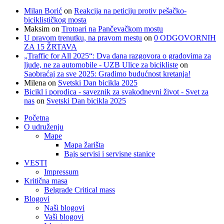
Milan Borić
on
Reakcija na peticiju protiv pešačko-
biciklističkog mosta
Maksim
on
Trotoari na Pančevačkom mostu
U pravom trenutku, na pravom mestu
on
0 ODGOVORNIH
ZA 15 ŽRTAVA
„Traffic for All 2025“: Dva dana razgovora o gradovima za
ljude, ne za automobile - UZB Ulice za bicikliste
on
Saobraćaj za sve 2025: Gradimo budućnost kretanja!
Milena
on
Svetski Dan bicikla 2025
Bicikl i porodica - saveznik za svakodnevni život - Svet za
nas
on
Svetski Dan bicikla 2025
Početna
O udruženju
Mape
Mapa žarišta
Bajs servisi i servisne stanice
VESTI
Impressum
Kritična masa
Belgrade Critical mass
Blogovi
Naši blogovi
Vaši blogovi