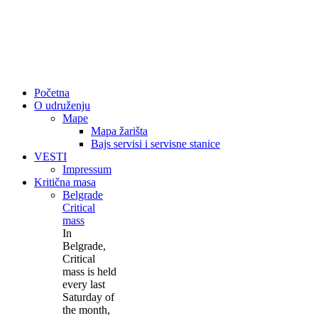
Početna
O udruženju
Mape
Mapa žarišta
Bajs servisi i servisne stanice
VESTI
Impressum
Kritična masa
Belgrade
Critical
mass
In
Belgrade,
Critical
mass is held
every last
Saturday of
the month,