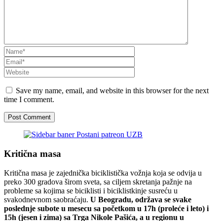
Save my name, email, and website in this browser for the next
time I comment.
Kritična masa
Kritična masa je zajednička biciklistička vožnja koja se odvija u
preko 300 gradova širom sveta, sa ciljem skretanja pažnje na
probleme sa kojima se biciklisti i biciklistkinje susreću u
svakodnevnom saobraćaju.
U Beogradu, održava se svake
poslednje subote u mesecu sa početkom u 17h (proleće i leto) i
15h (jesen i zima) sa Trga Nikole Pašića, a u regionu u