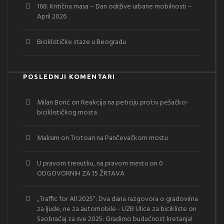
168. Kritična masa – Dan održive urbane mobilnosti –
April 2026
Biciklističke staze u Beogradu
POSLEDNJI KOMENTARI
Milan Borić
on
Reakcija na peticiju protiv pešačko-
biciklističkog mosta
Maksim
on
Trotoari na Pančevačkom mostu
U pravom trenutku, na pravom mestu
on
0
ODGOVORNIH ZA 15 ŽRTAVA
„Traffic for All 2025“: Dva dana razgovora o gradovima
za ljude, ne za automobile - UZB Ulice za bicikliste
on
Saobraćaj za sve 2025: Gradimo budućnost kretanja!