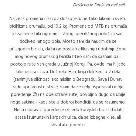
Društvo iz Seula za naš sajt
Najveća promena i izazov došao je, u ne tako lakom u svetu
biciklizma drumašu, od 10.2 kg. Promena od MTB na drumaša
je za mene bila ogromna. Zbog specifičnog položaja sam
doživeo mnogo bola. Morao sam da naučim da se
prilagodim biciklu, da bi on postao efikasniji i udobniji. Zbog
mog novog drumskog bicikla hteo sam da saznam da li
postoje rute van grada u Južnoj Koreji. Pa, ovde ima hiljade
kilometara staza. Duž reke Han, koja deli Seul u 2 dela
(zanimljiva sličnosti ako mislim o Beogradu, Sava i Dunav
rade upravo istu stvar; znam da će neki osporavati moje
poređenje 😉) na obe strane rute, dovoljno dugo da ubije
noge satima. I kada ste u dobroj kondiciji, da se razumemo.
Neću napraviti poređenje između korejskih biciklističkih
staza i rumunskih i srpskih ulica, da se izbegne kliše, ali
shvatate poentu.