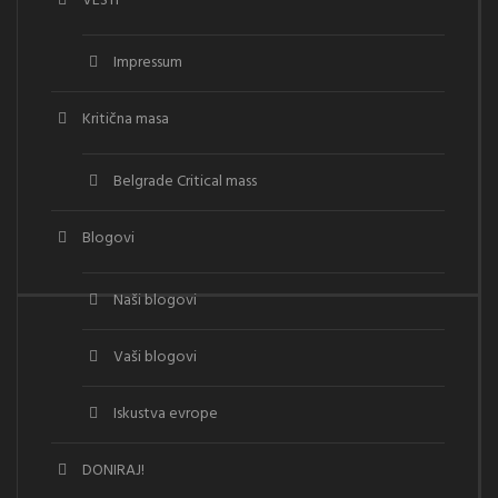
VESTI
Impressum
Kritična masa
Belgrade Critical mass
Blogovi
Naši blogovi
Vaši blogovi
Iskustva evrope
DONIRAJ!