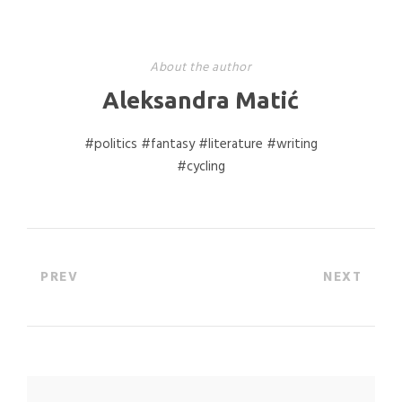
About the author
Aleksandra Matić
#politics #fantasy #literature #writing
#cycling
PREV
NEXT