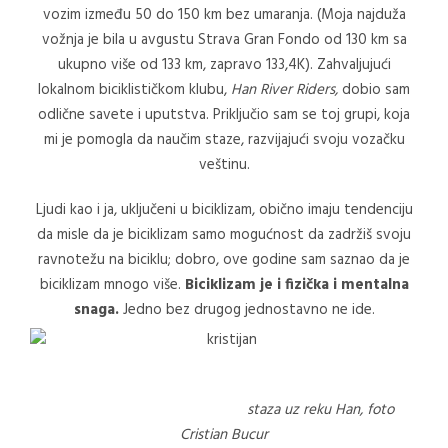
vozim između 50 do 150 km bez umaranja. (Moja najduža
vožnja je bila u avgustu Strava Gran Fondo od 130 km sa
ukupno više od 133 km, zapravo 133,4K). Zahvaljujući
lokalnom biciklističkom klubu,
Han River Riders,
dobio sam
odlične savete i uputstva. Priključio sam se toj grupi, koja
mi je pomogla da naučim staze, razvijajući svoju vozačku
veštinu.
Ljudi kao i ja, uključeni u biciklizam, obično imaju tendenciju
da misle da je biciklizam samo mogućnost da zadržiš svoju
ravnotežu na biciklu; dobro, ove godine sam saznao da je
biciklizam mnogo više.
Biciklizam je i fizička i mentalna
snaga.
Jedno bez drugog jednostavno ne ide.
staza uz reku Han, foto
Cristian Bucur