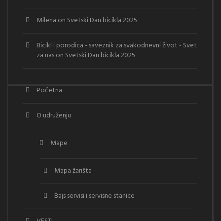
Milena
on
Svetski Dan bicikla 2025
Bicikl i porodica - saveznik za svakodnevni život - Svet
za nas
on
Svetski Dan bicikla 2025
Početna
O udruženju
Mape
Mapa žarišta
Bajs servisi i servisne stanice