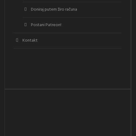
Doniraj putem žiro računa
Postani Patreon!
Kontakt