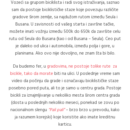
Vozeći sa grupom biciklista i radi svog istraživanja, saznao
sam da postoje biciklističke staze koje povezuju različite
gradove širom zemlje, sa najdužom rutom između Seula i
Busana. U zavisnosti od vašeg starta i završne tačke,
možete imati vožnju između 500k do 650k da završite celu
rutu od Seula do Busana (kao i od Busana – Seula). Ceo put
je daleko od ulica i automobila, između polja i gore, u
planinama. Ako ovo nije dovoljno, ne znam šta bi bilo.
Da budemo fer, u
gradovima, ne postoje tolike rute za
bicikle, tako da morate
biti na ulici. U poslednje vreme sam
video da počinju da grade i označavaju biciklističke staze
posebno pored puta, ali to je samo u centru grada. Postoje
bicikli za iznajmljivanje u nekoliko mesta širom centra grada
(dosta u poslednjih nekoliko meseci, ponekad se zovu po
nacionalnom slengu
“Pali pali”
– brzo brzo u prevodu, kako
ja razumem korejski) koje koristite ako imate kreditnu
karticu.