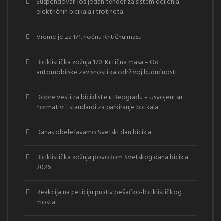
Suspendovan još jedan tender za sistem deljenja
električnih bicikala i trotineta
Vreme je za 171. noćnu Kritičnu masu
Biciklistička vožnja 170. Kritična masa – Od
automobilske zavisnosti ka održivoj budućnosti
Dobre vesti za bicikliste u Beogradu – Usvojeni su
normativi i standardi za parkiranje bicikala
Danas obeležavamo Svetski dan bicikla
Biciklistička vožnja povodom Svetskog dana bicikla
2026
Reakcija na peticiju protiv pešačko-biciklističkog
mosta