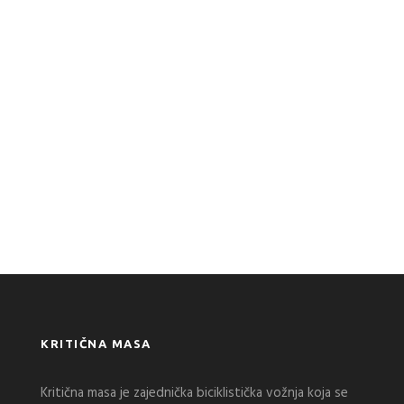
KRITIČNA MASA
Kritična masa je zajednička biciklistička vožnja koja se