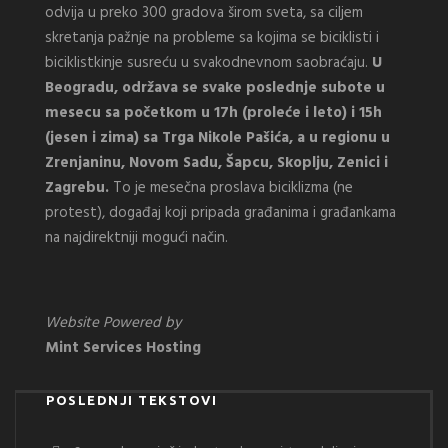
odvija u preko 300 gradova širom sveta, sa ciljem
skretanja pažnje na probleme sa kojima se biciklisti i
biciklistkinje susreću u svakodnevnom saobraćaju.
U
Beogradu, održava se svake poslednje subote u
mesecu sa početkom u 17h (proleće i leto) i 15h
(jesen i zima) sa Trga Nikole Pašića, a u regionu u
Zrenjaninu, Novom Sadu, Šapcu, Skoplju, Zenici i
Zagrebu.
To je mesečna proslava biciklizma (ne
protest), događaj koji pripada građanima i građankama
na najdirektniji mogući način.
Website Powered by
Mint Services Hosting
POSLEDNJI TEKSTOVI