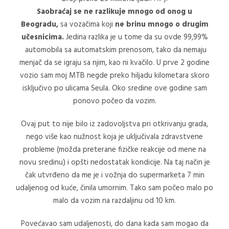
Saobraćaj se ne razlikuje mnogo od onog u
Beogradu,
sa vozačima koji
ne brinu mnogo o drugim
učesnicima.
Jedina razlika je u tome da su ovde 99,99%
automobila sa automatskim prenosom, tako da nemaju
menjač da se igraju sa njim, kao ni kvačilo. U prve 2 godine
vozio sam moj MTB negde preko hiljadu kilometara skoro
isključivo po ulicama Seula. Oko sredine ove godine sam
ponovo počeo da vozim.
Ovaj put to nije bilo iz zadovoljstva pri otkrivanju grada,
nego više kao nužnost koja je uključivala zdravstvene
probleme (možda preterane fizičke reakcije od mene na
novu sredinu) i opšti nedostatak kondicije. Na taj način je
čak utvrđeno da me je i vožnja do supermarketa 7 min
udaljenog od kuće, činila umornim. Tako sam počeo malo po
malo da vozim na razdaljinu od 10 km.
Povećavao sam udaljenosti, do dana kada sam mogao da