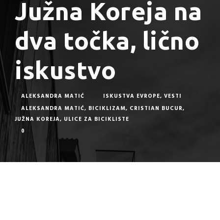
Južna Koreja na
dva točka, lično
iskustvo
ALEKSANDRA MATIĆ
ISKUSTVA EVROPE
,
VESTI
ALEKSANDRA MATIĆ
,
BICIKLIZAM
,
CRISTIAN BUCUR
,
JUŽNA KOREJA
,
ULICE ZA BICIKLISTE
0