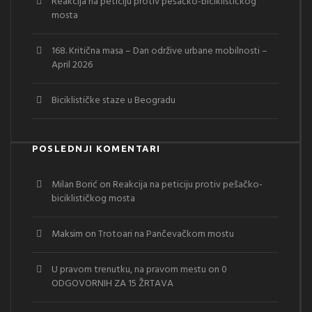
Reakcija na peticiju protiv pešačko-biciklističkog
mosta
168. Kritična masa – Dan održive urbane mobilnosti –
April 2026
Biciklističke staze u Beogradu
POSLEDNJI KOMENTARI
Milan Borić
on
Reakcija na peticiju protiv pešačko-
biciklističkog mosta
Maksim
on
Trotoari na Pančevačkom mostu
U pravom trenutku, na pravom mestu
on
0
ODGOVORNIH ZA 15 ŽRTAVA