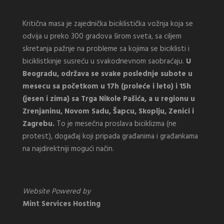
Kritična masa je zajednička biciklistička vožnja koja se
odvija u preko 300 gradova širom sveta, sa ciljem
skretanja pažnje na probleme sa kojima se biciklisti i
biciklistkinje susreću u svakodnevnom saobraćaju.
U
Beogradu, održava se svake poslednje subote u
mesecu sa početkom u 17h (proleće i leto) i 15h
(jesen i zima) sa Trga Nikole Pašića, a u regionu u
Zrenjaninu, Novom Sadu, Šapcu, Skoplju, Zenici i
Zagrebu.
To je mesečna proslava biciklizma (ne
protest), događaj koji pripada građanima i građankama
na najdirektniji mogući način.
Website Powered by
Mint Services Hosting