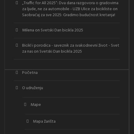
„Traffic for All 2025“: Dva dana razgovora o gradovima
za ljude, ne za automobile - UZB Ulice za bicikliste
on
Saobraćaj za sve 2025: Gradimo budućnost kretanja!
Milena
on
Svetski Dan bicikla 2025
Bicikl i porodica - saveznik za svakodnevni život - Svet
za nas
on
Svetski Dan bicikla 2025
Početna
O udruženju
Mape
Mapa žarišta