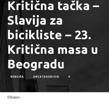
Kritična tačka –
Slavija za
bicikliste – 23.
Kritična masa u
Beogradu
NEBOJŠA
UNCATEGORIZED
0
0
Shares