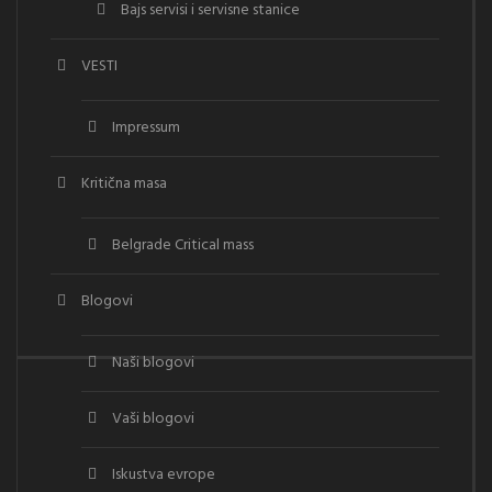
Bajs servisi i servisne stanice
VESTI
Impressum
Kritična masa
Belgrade Critical mass
Blogovi
Naši blogovi
Vaši blogovi
Iskustva evrope