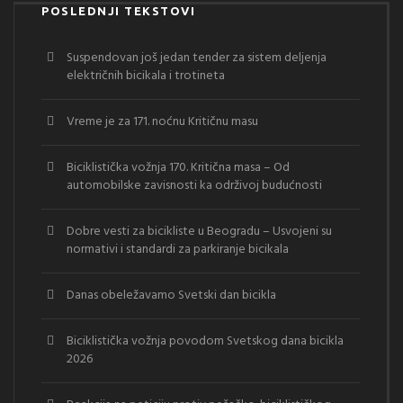
POSLEDNJI TEKSTOVI
Suspendovan još jedan tender za sistem deljenja
električnih bicikala i trotineta
Vreme je za 171. noćnu Kritičnu masu
Biciklistička vožnja 170. Kritična masa – Od
automobilske zavisnosti ka održivoj budućnosti
Dobre vesti za bicikliste u Beogradu – Usvojeni su
normativi i standardi za parkiranje bicikala
Danas obeležavamo Svetski dan bicikla
Biciklistička vožnja povodom Svetskog dana bicikla
2026