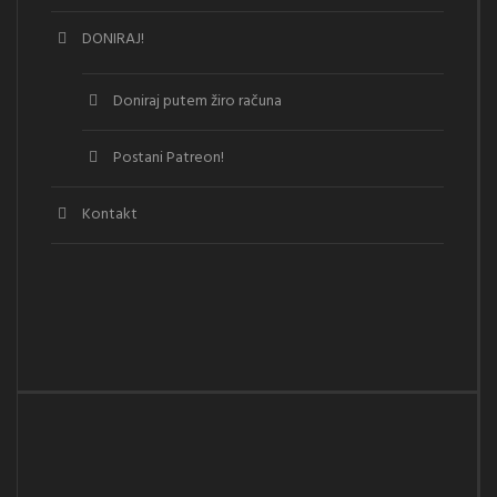
DONIRAJ!
Doniraj putem žiro računa
Postani Patreon!
Kontakt