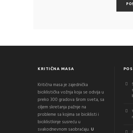
KRITIČNA MASA
POS
Kritična masa je zajednička
biciklistička vožnja koja se odvija u
preko 300 gradova širom sveta, sa
ciljem skretanja pažnje na
probleme sa kojima se biciklisti i
biciklistkinje susreću u
svakodnevnom saobraćaju.
U