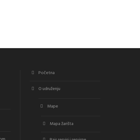
Početna
O udruženju
Mape
Mapa žarišta
vom
Bajs servisi i servisne