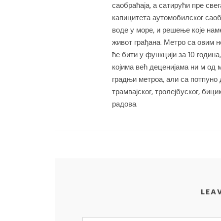
саобраћаја, а сатирући пре све
капицитета аутомобилског саоб
воде у море, и решење које нам
живот грађана. Метро са овим н
ће бити у функцији за 10 годин
којима већ деценијама ни м од 
градњи метроа, али са потпуно
трамвајског, тролејбуског, биц
радова.
LEA