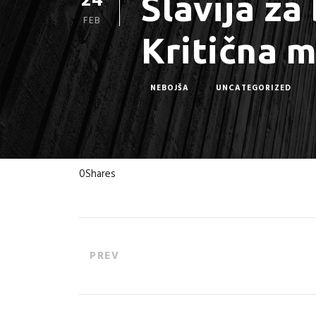
24
Slavija za 
FEB
Kritična 
NEBOJŠA
UNCATEGORIZED
0
Shares
PREV