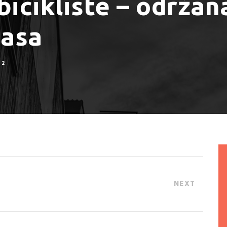
bicikliste – održana
masa
2
NEXT