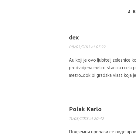
2 
dex
08/03/2013 at 05:22
Au koji je ovo ljubitelj zeleznice 
predvidjena metro stanica i cela
metro..dok bi gradska vlast koja j
Polak Karlo
11/03/2013 at 20:42
Подземни пролази се овде прав