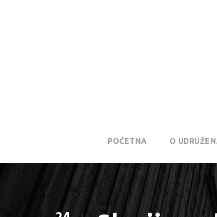
POČETNA
O UDRUŽEN