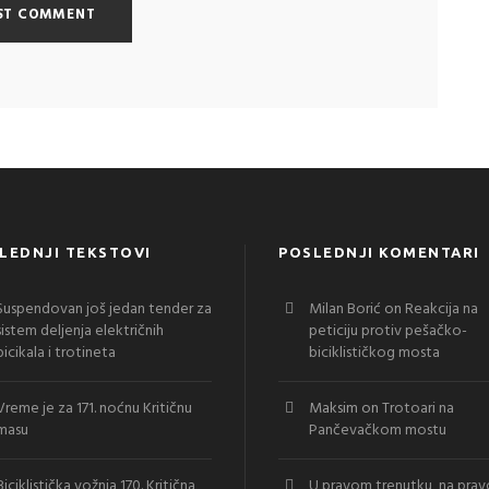
LEDNJI TEKSTOVI
POSLEDNJI KOMENTARI
Suspendovan još jedan tender za
Milan Borić
on
Reakcija na
sistem deljenja električnih
peticiju protiv pešačko-
bicikala i trotineta
biciklističkog mosta
Vreme je za 171. noćnu Kritičnu
Maksim
on
Trotoari na
masu
Pančevačkom mostu
Biciklistička vožnja 170. Kritična
U pravom trenutku, na pra