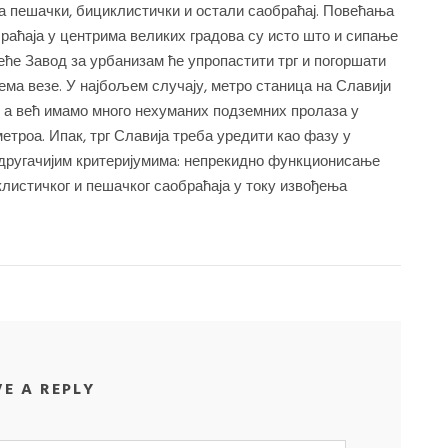
га пешачки, бициклистички и остали саобраћај. Повећања
раћаја у центрима великих градова су исто што и сипање
еће Завод за урбанизам ће упропастити трг и погоршати
ема везе. У најбољем случају, метро станица на Славији
а, а већ имамо много нехуманих подземних пролаза у
метроа. Ипак, трг Славија треба уредити као фазу у
 другачијим критеријумима: непрекидно функционисање
иклистичког и пешачког саобраћаја у току извођења
VE A REPLY