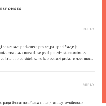
RESPONSES
REPLY
koji se uzasava podzemnih prolaza,pa ispod Slavije je
 podzemna etaza mora da se gradi po svim standardima za
e za Lrt, rado to videla samo kao pesacki prolaz, e nece moci..
REPLY
е ради благог повећања капацитета аутомобилског