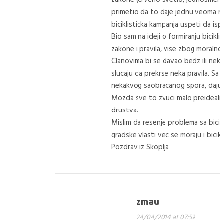
primetio da to daje jednu veoma ne
biciklisticka kampanja uspeti da isp
Bio sam na ideji o formiranju bicik
zakone i pravila, vise zbog moral
Clanovima bi se davao bedz ili nek
slucaju da prekrse neka pravila. Sa
nekakvog saobracanog spora, daju
Mozda sve to zvuci malo preidealis
drustva.
Mislim da resenje problema sa bici
gradske vlasti vec se moraju i bici
Pozdrav iz Skoplja
zmau
24/04/2014 at 07:59