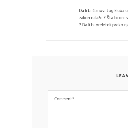
Da li bi članovi tog kluba 
zakon nalaže ? Šta bi oni 
? Da li bi preleteli preko n
LEA