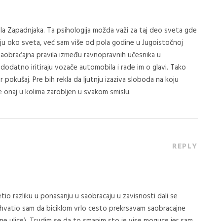
 ugla Zapadnjaka. Ta psihologija možda važi za taj deo sveta gde
ju oko sveta, već sam više od pola godine u Jugoistočnoj
aobraćajna pravila između ravnopravnih učesnika u
 dodatno iritiraju vozače automobila i rade im o glavi. Tako
pokušaj. Pre bih rekla da ljutnju izaziva sloboda na koju
je onaj u kolima zarobljen u svakom smislu.
REPLY
io razliku u ponasanju u saobracaju u zavisnosti dali se
Shvatio sam da biciklom vrlo cesto prekrsavam saobracajne
e ulice). Trudim se da to smanim sto je vise moguce jer sam