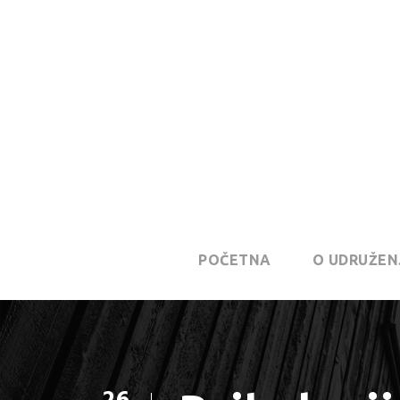
POČETNA
O UDRUŽEN