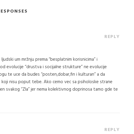
RESPONSES
REPLY
u lјudski um mržnju prеmа “besplatnim korisnicima” i
 evolucije “drustva i socijalne strukture” ne evolucije
nogu te uce da budes “posten,dobar,fin i kulturan” a da
ne koji nisu poput tebe. Ako cemo vec sa psiholoske strane
koren svakog “Zla” jer nema kolektivnog doprinosa tamo gde te
REPLY