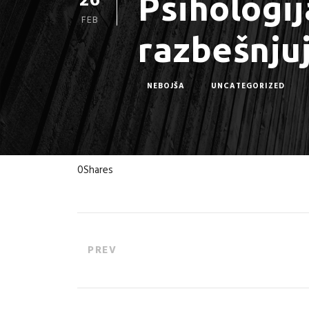
26
Psihologij
FEB
razbešnju
NEBOJŠA
UNCATEGORIZED
0
Shares
PREV