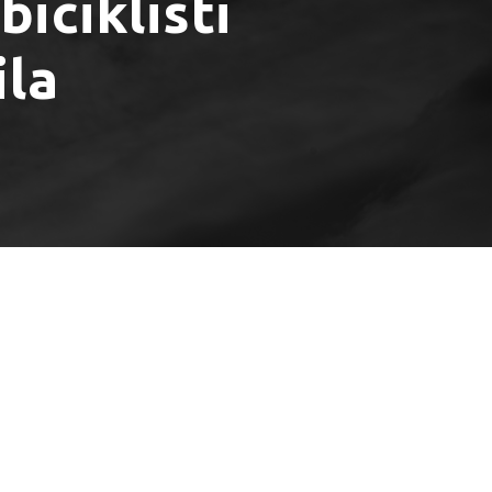
biciklisti
ila