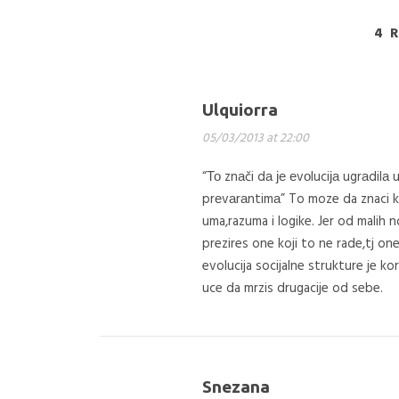
4 
Ulquiorra
05/03/2013 at 22:00
“То znаči dа је еvоluciја ugrаdilа 
prеvаrаntimа” To moze da znaci kod
uma,razuma i logike. Jer od malih 
prezires one koji to ne rade,tj o
evolucija socijalne strukture je 
uce da mrzis drugacije od sebe.
Snezana