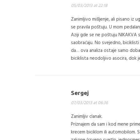
05/03/2013 at 22:18
Zanimljivo mišljenje, ali pisano iz
se pravila poštuju. U mom pedalan
Aziji gde se ne poštuju NIKAKVA s
saobraćaju. No svejedno, biciklisti
da… ova analiza ostaje samo dobar 
biciklista neodoljivo asocira, dok 
Sergej
07/03/2013 at 06:36
Zanimljiv clanak.
Priznajem da sam i kod mene primet
krecem biciklom ili automobilom. 
zakone (crveno svetlo, jednosmern