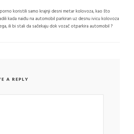
uporno koristili samo krajnji desni metar kolovoza, kao što
radili kada naiđu na automobil parkiran uz desnu ivicu kolovoza
jega, ili bi stali da sačekaju dok vozač otparkira automobil ?
VE A REPLY