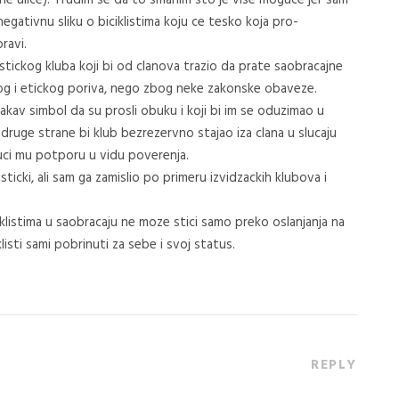
gativnu sliku o biciklistima koju ce tesko koja pro-
ravi.
listickog kluba koji bi od clanova trazio da prate saobracajne
nog i etickog poriva, nego zbog neke zakonske obaveze.
akav simbol da su prosli obuku i koji bi im se oduzimao u
 druge strane bi klub bezrezervno stajao iza clana u slucaju
ci mu potporu u vidu poverenja.
ticki, ali sam ga zamislio po primeru izvidzackih klubova i
klistima u saobracaju ne moze stici samo preko oslanjanja na
klisti sami pobrinuti za sebe i svoj status.
REPLY