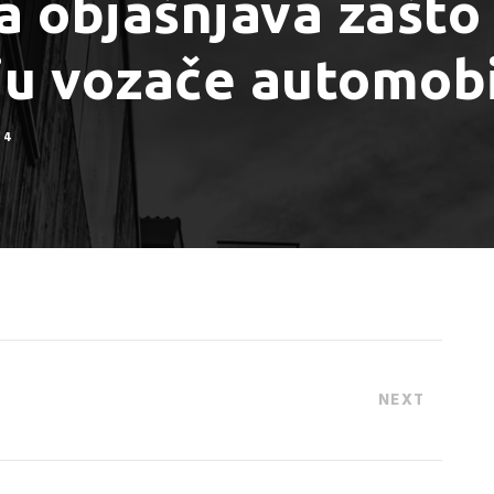
a objašnjava zašto 
ju vozače automob
4
NEXT