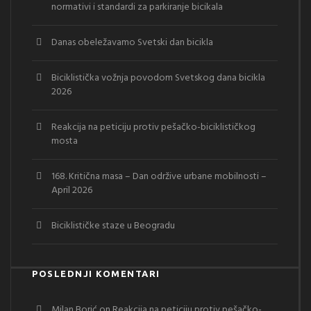
normativi i standardi za parkiranje bicikala
Danas obeležavamo Svetski dan bicikla
Biciklistička vožnja povodom Svetskog dana bicikla
2026
Reakcija na peticiju protiv pešačko-biciklističkog
mosta
168. Kritična masa – Dan održive urbane mobilnosti –
April 2026
Biciklističke staze u Beogradu
POSLEDNJI KOMENTARI
Milan Borić
on
Reakcija na peticiju protiv pešačko-