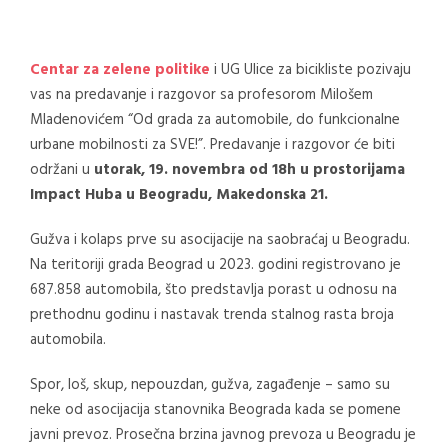
Centar za zelene politike
i UG Ulice za bicikliste pozivaju
vas na predavanje i razgovor sa profesorom Milošem
Mladenovićem “Od grada za automobile, do funkcionalne
urbane mobilnosti za SVE!”. Predavanje i razgovor će biti
održani u
utorak, 19. novembra od 18h u prostorijama
Impact Huba u Beogradu, Makedonska 21.
Gužva i kolaps prve su asocijacije na saobraćaj u Beogradu.
Na teritoriji grada Beograd u 2023. godini registrovano je
687.858 automobila, što predstavlja porast u odnosu na
prethodnu godinu i nastavak trenda stalnog rasta broja
automobila.
Spor, loš, skup, nepouzdan, gužva, zagađenje – samo su
neke od asocijacija stanovnika Beograda kada se pomene
javni prevoz. Prosečna brzina javnog prevoza u Beogradu je