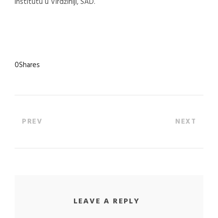
institutu u Virdžiniji, SAD.
0
Shares
PREV
NEXT
LEAVE A REPLY