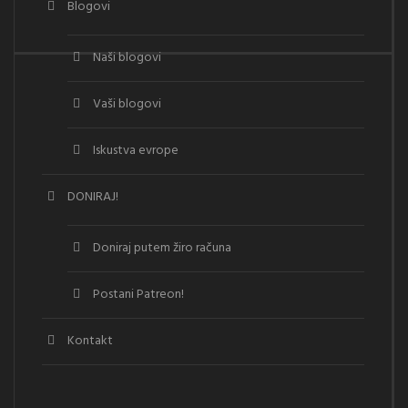
Blogovi
Naši blogovi
Vaši blogovi
Iskustva evrope
DONIRAJ!
Doniraj putem žiro računa
Postani Patreon!
Kontakt