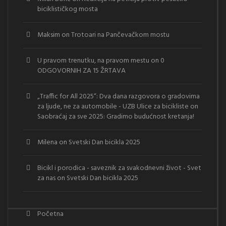
biciklističkog mosta
Maksim
on
Trotoari na Pančevačkom mostu
U pravom trenutku, na pravom mestu
on
0
ODGOVORNIH ZA 15 ŽRTAVA
„Traffic for All 2025“: Dva dana razgovora o gradovima
za ljude, ne za automobile - UZB Ulice za bicikliste
on
Saobraćaj za sve 2025: Gradimo budućnost kretanja!
Milena
on
Svetski Dan bicikla 2025
Bicikl i porodica - saveznik za svakodnevni život - Svet
za nas
on
Svetski Dan bicikla 2025
Početna