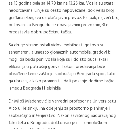
za 15 godina pala sa 14.78 km na 13.26 km. Vozila su stara i
neodržavana. Linije su često nepovezane, dok veliki broj
građana izbegava da plaća javni prevoz. Pa ipak, najveći broj
putovanja u Beogradu se obavi javnim prevozom, što
predstavlja dobru početnu tačku.
Sa druge strane ostali vidovi mobilnosti gotovo su
zanemareni, a umesto glomaznih automobila, gradovi bi
mogli da budu puni vozila koja su i do sto puta lakša i
efikasnija u potrošnji goriva. Tokom predavanja biće
obrađene teme zašto je saobraćaj u Beogradu spor, kako
ga ubrzati, a kako promeniti i da li postoje dodirne tačke
između Beograda i Helsinkija.
Dr Miloš Mladenović je vanredni profesor na Univerzitetu
Alto u Helsinkiju, na odeljenju za prostorno planiranje i
saobraćajno inženjerstvo. Nakon završenog Saobraćajnog
fakulteta u Beogradu, doktorirao je na Tehnološkom