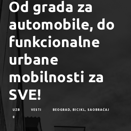
Od grada za
automobile, do
funkcionalne
urbane
mobilnosti za
SVE!
UZB
VESTI
BEOGRAD
,
BICIKL
,
SAOBRAĆAJ
0