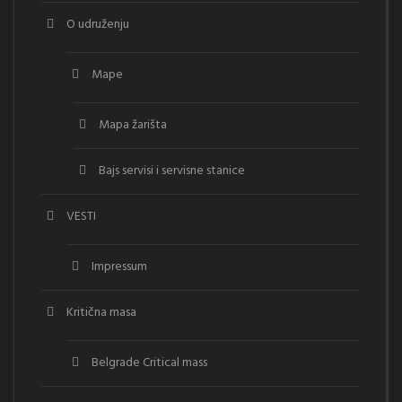
O udruženju
Mape
Mapa žarišta
Bajs servisi i servisne stanice
VESTI
Impressum
Kritična masa
Belgrade Critical mass