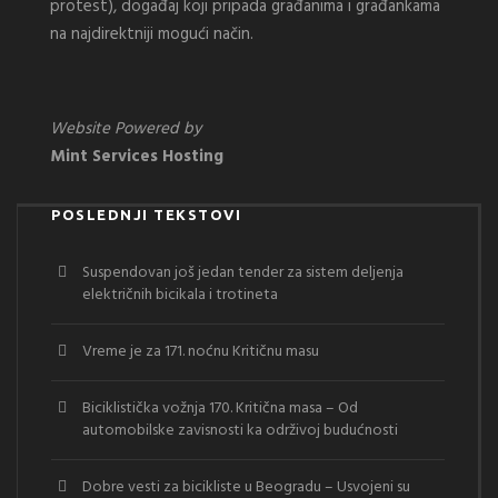
protest), događaj koji pripada građanima i građankama
na najdirektniji mogući način.
Website Powered by
Mint Services Hosting
POSLEDNJI TEKSTOVI
Suspendovan još jedan tender za sistem deljenja
električnih bicikala i trotineta
Vreme je za 171. noćnu Kritičnu masu
Biciklistička vožnja 170. Kritična masa – Od
automobilske zavisnosti ka održivoj budućnosti
Dobre vesti za bicikliste u Beogradu – Usvojeni su