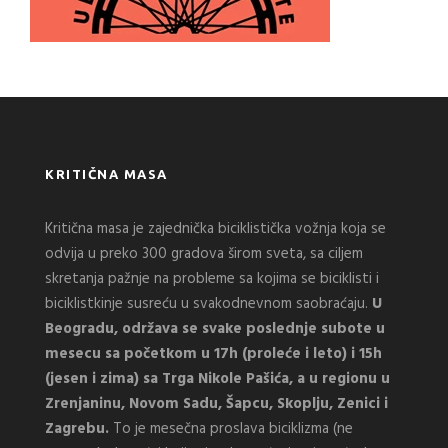
KRITIČNA MASA
Kritična masa je zajednička biciklistička vožnja koja se
odvija u preko 300 gradova širom sveta, sa ciljem
skretanja pažnje na probleme sa kojima se biciklisti i
biciklistkinje susreću u svakodnevnom saobraćaju.
U
Beogradu, održava se svake poslednje subote u
mesecu sa početkom u 17h (proleće i leto) i 15h
(jesen i zima) sa Trga Nikole Pašića, a u regionu u
Zrenjaninu, Novom Sadu, Šapcu, Skoplju, Zenici i
Zagrebu.
To je mesečna proslava biciklizma (ne