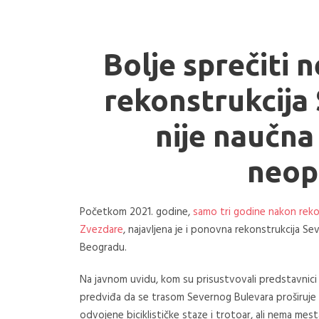
Bolje sprečiti 
rekonstrukcija
nije naučna
neop
Početkom 2021. godine,
samo tri godine nakon reko
Zvezdare
, najavljena je i ponovna rekonstrukcija S
Beogradu.
Na javnom uvidu, kom su prisustvovali predstavnic
predviđa da se trasom Severnog Bulevara proširuje 
odvojene biciklističke staze i trotoar, ali nema mes