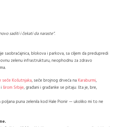
novo saditi i čekati da naraste”
.
ije saobraćajnica, blokova i parkova, sa ciljem da predupredi
 osnovnu zelenu infrastrukturu, neophodnu za zdravo
ima.
ne seče Košutnjaka
, seče brojnog drveća na
Karaburmi
,
i
širom Srbije
, građani i građanke se pitaju: šta je, bre,
 poljana puna zelenila kod Hale Pionir — ukoliko mi to ne
ne.