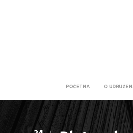
POČETNA
O UDRUŽEN