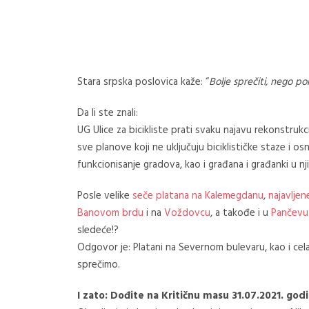
Stara srpska poslovica kaže: “
Bolje sprečiti, nego po
Da li ste znali:
UG Ulice za bicikliste prati svaku najavu rekonstrukc
sve planove koji ne uključuju biciklističke staze i
funkcionisanje gradova, kao i građana i građanki u nj
Posle velike
seče platana na Kalemegdanu
,
najavlje
Banovom brdu
i na
Voždovcu
, a takođe i u
Pančevu
sledeće!?
Odgovor je: Platani na Severnom bulevaru, kao i cela
sprečimo.
I zato: Dođite na Kritičnu masu 31.07.2021. godi