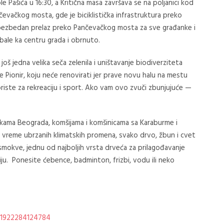
le Pašića u 16:30, a Kritična masa završava se na poljanici kod
čevačkog mosta, gde je biciklistička infrastruktura preko
ezbedan prelaz preko Pančevačkog mosta za sve građanke i
obale ka centru grada i obrnuto.
oš jedna velika seča zelenila i uništavanje biodiverziteta
e Pionir, koju neće renovirati jer prave novu halu na mestu
riste za rekreaciju i sport. Ako vam ovo zvuči zbunjujuće —
kama Beograda, komšijama i komšinicama sa Karaburme i
r u vreme ubrzanih klimatskih promena, svako drvo, žbun i cvet
smokve, jednu od najboljih vrsta drveća za prilagođavanje
iju.
Ponesite ćebence, badminton, frizbi, vodu ili neko
61922284124784