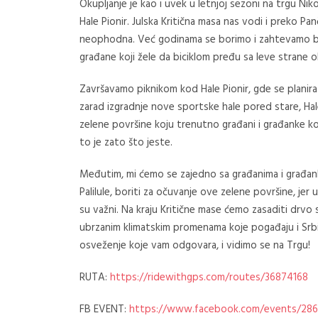
Okupljanje je kao i uvek u letnjoj sezoni na trgu Niko
Hale Pionir.
Julska Kritična masa nas vodi i preko Pan
neophodna. Već godinama se borimo i zahtevamo b
građane koji žele da biciklom pređu sa leve strane 
Završavamo piknikom kod Hale Pionir, gde se planira j
zarad izgradnje nove sportske hale pored stare, Hal
zelene površine koju trenutno građani i građanke ko
to je zato što jeste.
Međutim, mi ćemo se zajedno sa građanima i građan
Palilule, boriti za očuvanje ove zelene površine, je
su važni.
Na kraju Kritične mase ćemo zasaditi drvo 
ubrzanim klimatskim promenama koje pogađaju i Srb
osveženje koje vam odgovara, i vidimo se na Trgu!
RUTA:
https://ridewithgps.com/routes/36874168
FB EVENT:
https://www.facebook.com/events/28