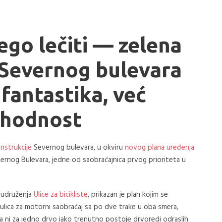
nego lečiti — zelena
 Severnog bulevara
 fantastika, već
hodnost
nstrukcije
Severnog bulevara, u okviru
novog plana uređenja
evernog Bulevara, jedne od saobraćajnica prvog prioriteta u
i udruženja
Ulice za bicikliste
, prikazan je plan kojim se
ulica za motorni saobraćaj sa po dve trake u oba smera,
ta ni za jedno drvo iako trenutno postoje drvoredi odraslih