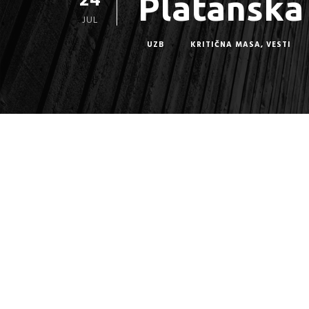
24
Platanska 
JUL
UZB
KRITIČNA MASA
,
VESTI