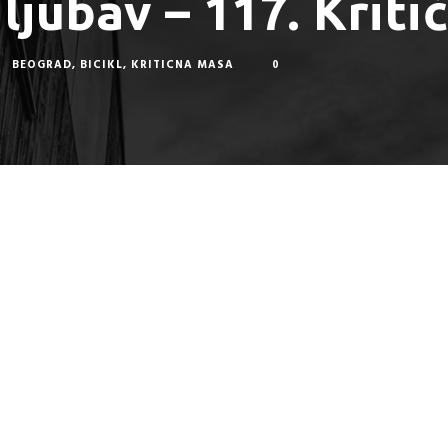
ljubav – 117. Krit
BEOGRAD
,
BICIKL
,
KRITICNA MASA
0