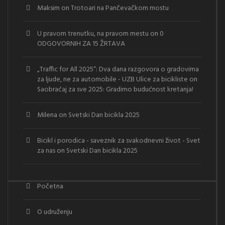
Maksim
on
Trotoari na Pančevačkom mostu
U pravom trenutku, na pravom mestu
on
0
ODGOVORNIH ZA 15 ŽRTAVA
„Traffic for All 2025“: Dva dana razgovora o gradovima
za ljude, ne za automobile - UZB Ulice za bicikliste
on
Saobraćaj za sve 2025: Gradimo budućnost kretanja!
Milena
on
Svetski Dan bicikla 2025
Bicikl i porodica - saveznik za svakodnevni život - Svet
za nas
on
Svetski Dan bicikla 2025
Početna
O udruženju