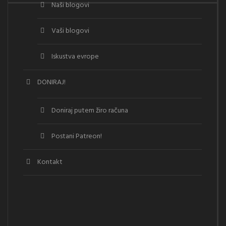
Naši blogovi
Vaši blogovi
Iskustva evrope
DONIRAJ!
Doniraj putem žiro računa
Postani Patreon!
Kontakt