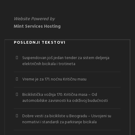
Website Powered by
Mint Services Hosting
POSLEDNJI TEKSTOVI
Suspendovan još jedan tender za sistem deljenja
električnih bicikala i trotineta
Vreme je za 171. noćnu Kritičnu masu
Biciklistička vožnja 170. Kritična masa – Od
automobilske zavisnosti ka održivoj budućnosti
Dobre vesti za bicikliste u Beogradu – Usvojeni su
normativi i standardi za parkiranje bicikala