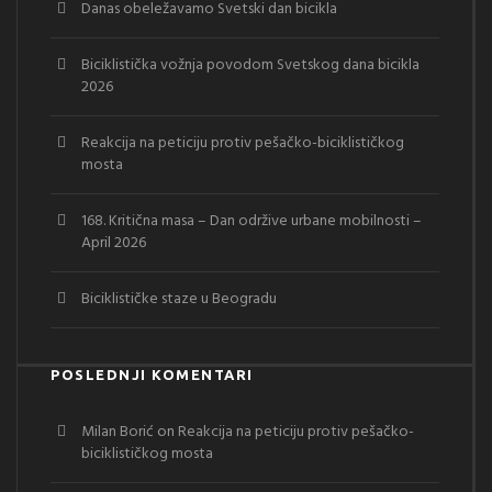
Danas obeležavamo Svetski dan bicikla
Biciklistička vožnja povodom Svetskog dana bicikla
2026
Reakcija na peticiju protiv pešačko-biciklističkog
mosta
168. Kritična masa – Dan održive urbane mobilnosti –
April 2026
Biciklističke staze u Beogradu
POSLEDNJI KOMENTARI
Milan Borić
on
Reakcija na peticiju protiv pešačko-
biciklističkog mosta