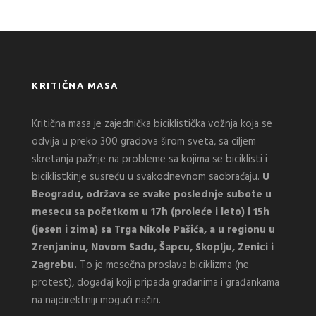
KRITIČNA MASA
Kritična masa je zajednička biciklistička vožnja koja se
odvija u preko 300 gradova širom sveta, sa ciljem
skretanja pažnje na probleme sa kojima se biciklisti i
biciklistkinje susreću u svakodnevnom saobraćaju.
U
Beogradu, održava se svake poslednje subote u
mesecu sa početkom u 17h (proleće i leto) i 15h
(jesen i zima) sa Trga Nikole Pašića, a u regionu u
Zrenjaninu, Novom Sadu, Šapcu, Skoplju, Zenici i
Zagrebu.
To je mesečna proslava biciklizma (ne
protest), događaj koji pripada građanima i građankama
na najdirektniji mogući način.