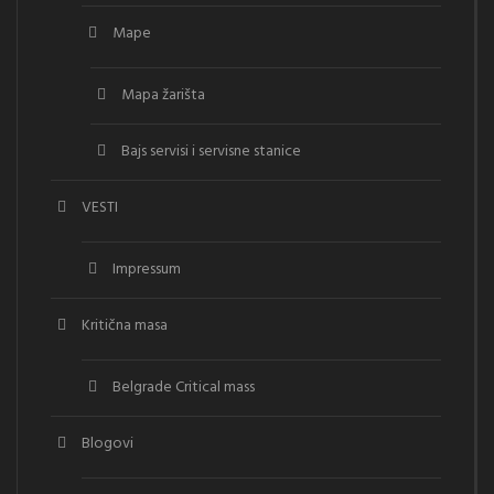
Mape
Mapa žarišta
Bajs servisi i servisne stanice
VESTI
Impressum
Kritična masa
Belgrade Critical mass
Blogovi