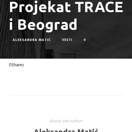
Projekat TRACE
i Beograd
ALEKSANDRA MATIĆ
VESTI
0
0
Shares
About the author
Aleksandra Matić