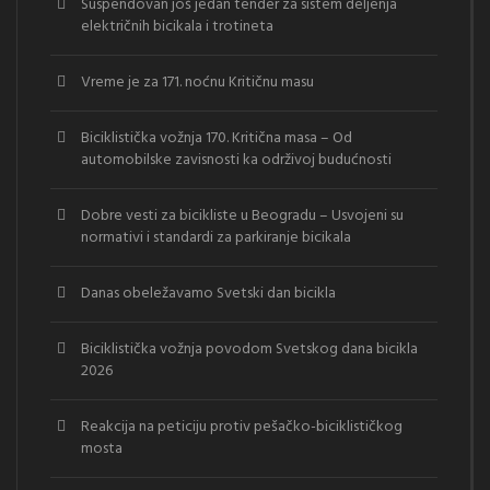
Suspendovan još jedan tender za sistem deljenja
električnih bicikala i trotineta
Vreme je za 171. noćnu Kritičnu masu
Biciklistička vožnja 170. Kritična masa – Od
automobilske zavisnosti ka održivoj budućnosti
Dobre vesti za bicikliste u Beogradu – Usvojeni su
normativi i standardi za parkiranje bicikala
Danas obeležavamo Svetski dan bicikla
Biciklistička vožnja povodom Svetskog dana bicikla
2026
Reakcija na peticiju protiv pešačko-biciklističkog
mosta