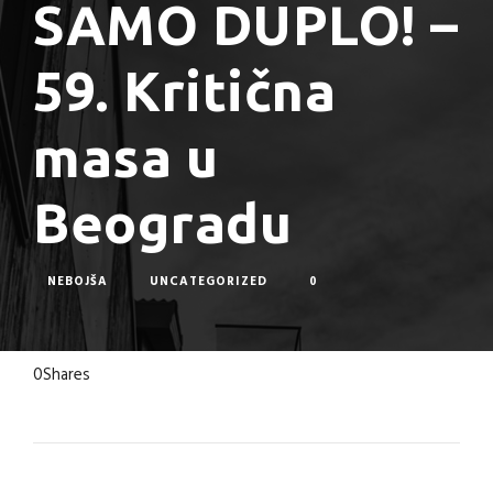
SAMO DUPLO! –
59. Kritična
masa u
Beogradu
NEBOJŠA
UNCATEGORIZED
0
0
Shares