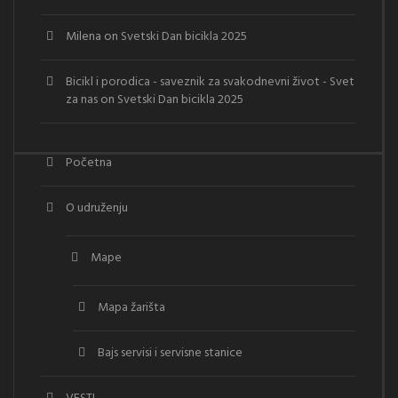
Milena
on
Svetski Dan bicikla 2025
Bicikl i porodica - saveznik za svakodnevni život - Svet
za nas
on
Svetski Dan bicikla 2025
Početna
O udruženju
Mape
Mapa žarišta
Bajs servisi i servisne stanice