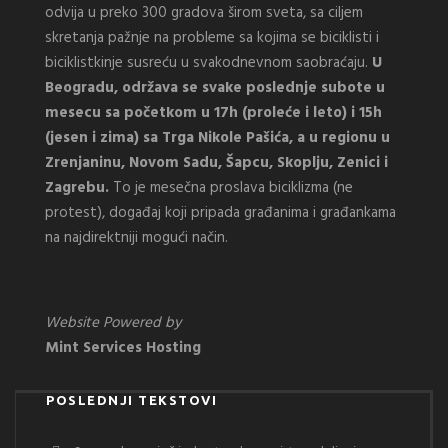
odvija u preko 300 gradova širom sveta, sa ciljem
skretanja pažnje na probleme sa kojima se biciklisti i
biciklistkinje susreću u svakodnevnom saobraćaju.
U
Beogradu, održava se svake poslednje subote u
mesecu sa početkom u 17h (proleće i leto) i 15h
(jesen i zima) sa Trga Nikole Pašića, a u regionu u
Zrenjaninu, Novom Sadu, Šapcu, Skoplju, Zenici i
Zagrebu.
To je mesečna proslava biciklizma (ne
protest), događaj koji pripada građanima i građankama
na najdirektniji mogući način.
Website Powered by
Mint Services Hosting
POSLEDNJI TEKSTOVI