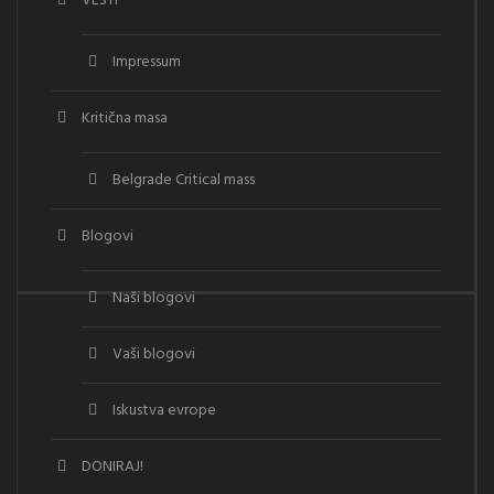
VESTI
Impressum
Kritična masa
Belgrade Critical mass
Blogovi
Naši blogovi
Vaši blogovi
Iskustva evrope
DONIRAJ!