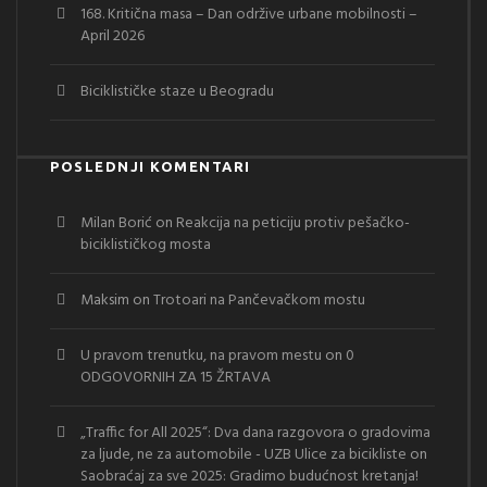
168. Kritična masa – Dan održive urbane mobilnosti –
April 2026
Biciklističke staze u Beogradu
POSLEDNJI KOMENTARI
Milan Borić
on
Reakcija na peticiju protiv pešačko-
biciklističkog mosta
Maksim
on
Trotoari na Pančevačkom mostu
U pravom trenutku, na pravom mestu
on
0
ODGOVORNIH ZA 15 ŽRTAVA
„Traffic for All 2025“: Dva dana razgovora o gradovima
za ljude, ne za automobile - UZB Ulice za bicikliste
on
Saobraćaj za sve 2025: Gradimo budućnost kretanja!