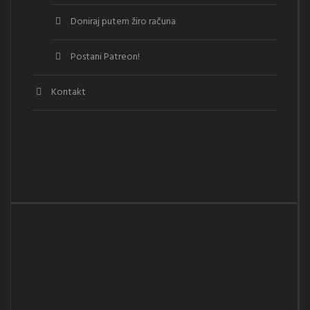
Doniraj putem žiro računa
Postani Patreon!
Kontakt