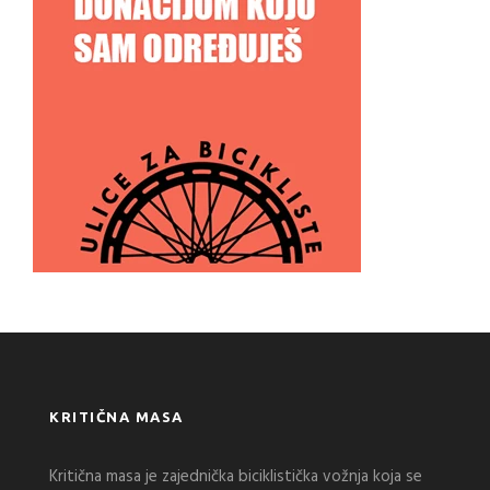
KRITIČNA MASA
Kritična masa je zajednička biciklistička vožnja koja se