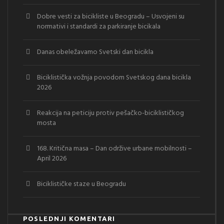
Dobre vesti za bicikliste u Beogradu – Usvojeni su
normativi i standardi za parkiranje bicikala
Danas obeležavamo Svetski dan bicikla
Biciklistička vožnja povodom Svetskog dana bicikla
2026
Reakcija na peticiju protiv pešačko-biciklističkog
mosta
168. Kritična masa – Dan održive urbane mobilnosti –
April 2026
Biciklističke staze u Beogradu
POSLEDNJI KOMENTARI