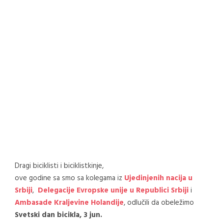
Dragi biciklisti i biciklistkinje,
ove godine sa smo sa kolegama iz
Ujedinjenih nacija u
Srbiji
,
Delegacije Evropske unije u Republici Srbiji
i
Ambasade Kraljevine Holandije
, odlučili da obeležimo
Svetski dan bicikla, 3 jun.