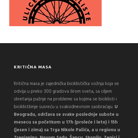
KRITIČNA MASA
Kritična masa je zajednička biciklistička vožnja koja se
odvija u preko 300 gradova širom sveta, sa ciljem
skretanja pažnje na probleme sa kojima se biciklisti i
biciklistkinje susreću u svakodnevnom saobraćaju.
U
Beogradu, održava se svake poslednje subote u
mesecu sa početkom u 17h (proleće i leto) i 15h
(jesen i zima) sa Trga Nikole Pašića, a u regionu u
Zrenjaninu, Novom Sadu, Šapcu, Skoplju, Zenici i