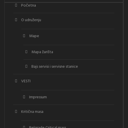
Početna
O udruženju
Mape
Mapa žarišta
Bajs servisi i servisne stanice
VESTI
Impressum
Kritična masa
Belgrade Critical mass