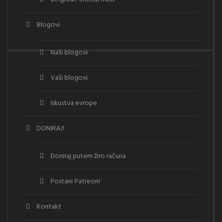
Blogovi
Naši blogovi
Vaši blogovi
Iskustva evrope
DONIRAJ!
Doniraj putem žiro računa
Postani Patreon!
Kontakt