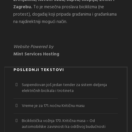
Zagrebu.
To je mesečna proslava biciklizma (ne
protest), događaj koji pripada građanima i građankama
na najdirektniji mogući način.
Website Powered by
Mint Services Hosting
POSLEDNJI TEKSTOVI
Suspendovan još jedan tender za sistem deljenja
električnih bicikala i trotineta
Vreme je za 171. noćnu Kritičnu masu
Biciklistička vožnja 170. Kritična masa – Od
automobilske zavisnosti ka održivoj budućnosti