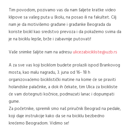
Tim povodom, pozivamo vas da nam šaljete kratke video
klipove sa vašeg puta u školu, na posao ili na fakultet. Cilj
nam je da motivišemo građane i građanke Beograda da
koriste bicikl kao sredstvo prevoza i da pokažemo svima da
je na biciklu lepše, brže i zabavnije putovati!
Vaše snimke šaljite nam na adresu
ulicezabicikliste@uzb.
rs
A za sve vas koji biciklom budete prolazili ispod Brankovog
mosta, kao malu nagradu, 3. juna od 16- 18 h
organizovaćemo biciklistički matine na kome će se praviti
holandske palačinke, a dok ih čekate, tim Ulica za bicikliste
će vam dotegnuti kočnice, podmazati lanac i dopumpati
gume.
Za početnike, spremili smo naš priručnik Beograd na pedale,
koji daje instrukcije kako da se na biciklu bezbedno
krećemo Beogradom. Vidimo se!