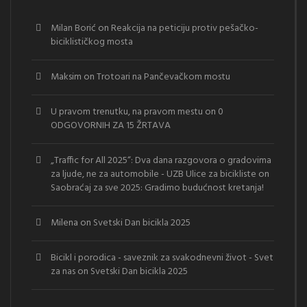
Milan Borić
on
Reakcija na peticiju protiv pešačko-
biciklističkog mosta
Maksim
on
Trotoari na Pančevačkom mostu
U pravom trenutku, na pravom mestu
on
0
ODGOVORNIH ZA 15 ŽRTAVA
„Traffic for All 2025“: Dva dana razgovora o gradovima
za ljude, ne za automobile - UZB Ulice za bicikliste
on
Saobraćaj za sve 2025: Gradimo budućnost kretanja!
Milena
on
Svetski Dan bicikla 2025
Bicikl i porodica - saveznik za svakodnevni život - Svet
za nas
on
Svetski Dan bicikla 2025